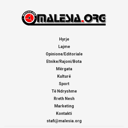
Hyrje
Lajme
Opinione/Editoriale
Etnike/Rajoni/Bota
Mërgata
Kulturë
Sport
Të Ndryshme
Rreth Nesh
Marketing
Kontakti
stafi@malesia.org