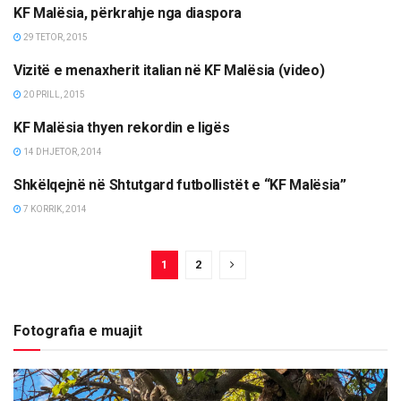
KF Malësia, përkrahje nga diaspora
SPORT
29 TETOR, 2015
Vizitë e menaxherit italian në KF Malësia (video)
SPORT
20 PRILL, 2015
KF Malësia thyen rekordin e ligës
SPORT
14 DHJETOR, 2014
Shkëlqejnë në Shtutgard futbollistët e “KF Malësia”
SPORT
7 KORRIK, 2014
1
2
Fotografia e muajit