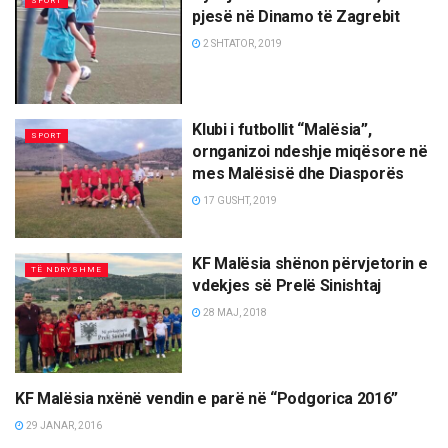
SPORT
pjesë në Dinamo të Zagrebit
2 SHTATOR, 2019
Klubi i futbollit “Malësia”,
SPORT
ornganizoi ndeshje miqësore në
mes Malësisë dhe Diasporës
17 GUSHT, 2019
KF Malësia shënon përvjetorin e
TË NDRYSHME
vdekjes së Prelë Sinishtaj
28 MAJ, 2018
KF Malësia nxënë vendin e parë në “Podgorica 2016”
SPORT
29 JANAR, 2016