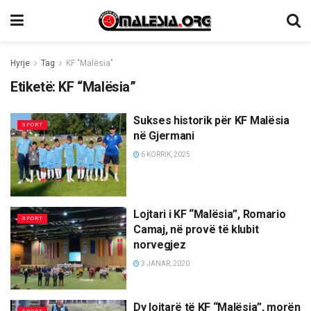
Hyrje
Tag
KF "Malësia"
Etiketë:
KF “Malësia”
Sukses historik për KF Malësia
SPORT
në Gjermani
6 KORRIK, 2025
Lojtari i KF “Malësia”, Romario
SPORT
Camaj, në provë të klubit
norvegjez
3 JANAR, 2020
Dy lojtarë të KF “Malësia”, morën