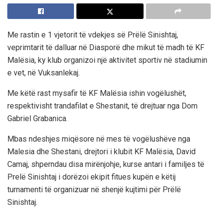
Me rastin e 1 vjetorit të vdekjes së Prëlë Sinishtaj,
veprimtarit të dalluar në Diasporë dhe mikut të madh të KF
Malësia, ky klub organizoi një aktivitet sportiv në stadiumin
e vet, në Vuksanlekaj.
Me këtë rast mysafir të KF Malësia ishin vogëlushët,
respektivisht trandafilat e Shestanit, të drejtuar nga Dom
Gabriel Grabanica.
Mbas ndeshjes miqësore në mes të vogëlushëve nga
Malesia dhe Shestani, drejtori i klubit KF Malësia, David
Camaj, shperndau disa mirënjohje, kurse antari i familjes të
Prelë Sinishtaj i dorëzoi ekipit fitues kupën e këtij
turnamenti të organizuar në shenjë kujtimi për Prëlë
Sinishtaj.