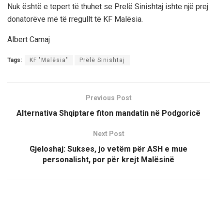
Nuk është e tepert të thuhet se Prelë Sinishtaj ishte një prej
donatorëve më të rregullt të KF Malësia.
Albert Camaj
Tags:
KF "Malësia"
Prëlë Sinishtaj
Previous Post
Alternativa Shqiptare fiton mandatin në Podgoricë
Next Post
Gjeloshaj: Sukses, jo vetëm për ASH e mue
personalisht, por për krejt Malësinë