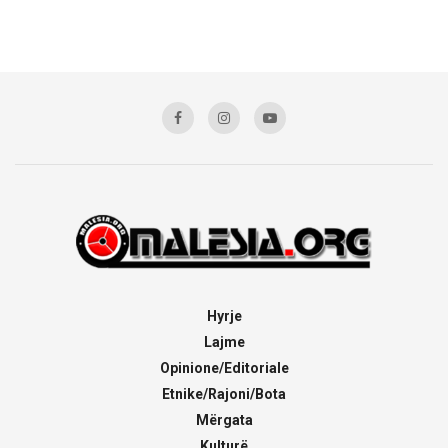
Hyrje
Lajme
Opinione/Editoriale
Etnike/Rajoni/Bota
Mërgata
Kulturë