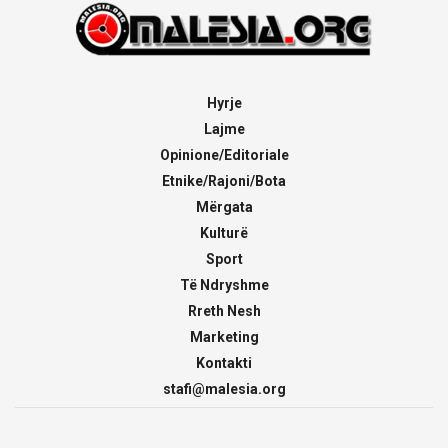
Hyrje
Lajme
Opinione/Editoriale
Etnike/Rajoni/Bota
Mërgata
Kulturë
Sport
Të Ndryshme
Rreth Nesh
Marketing
Kontakti
stafi@malesia.org