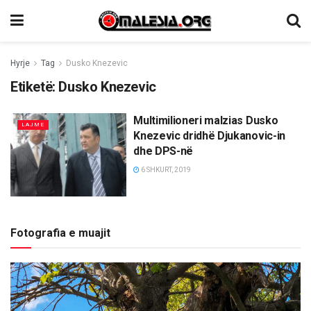
Hyrje
Tag
Dusko Knezevic
Etiketë:
Dusko Knezevic
Multimilioneri malzias Dusko
LAJME
Knezevic dridhë Djukanovic-in
dhe DPS-në
6 SHKURT, 2019
Fotografia e muajit