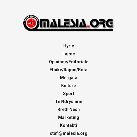
Hyrje
Lajme
Opinione/Editoriale
Etnike/Rajoni/Bota
Mërgata
Kulturë
Sport
Të Ndryshme
Rreth Nesh
Marketing
Kontakti
stafi@malesia.org