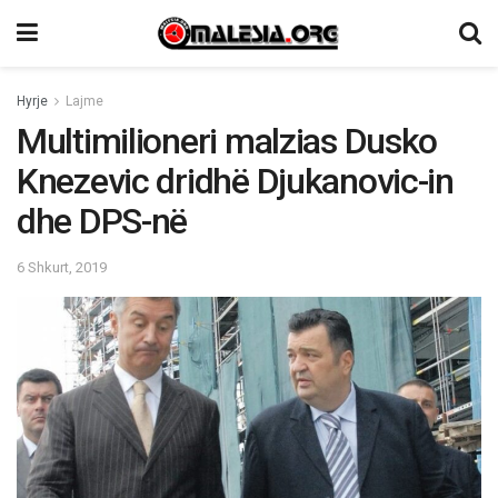
Hyrje
Lajme
Multimilioneri malzias Dusko
Knezevic dridhë Djukanovic-in
dhe DPS-në
6 Shkurt, 2019