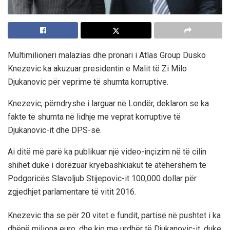
Multimilioneri malazias dhe pronari i Atlas Group Dusko
Knezevic ka akuzuar presidentin e Malit të Zi Milo
Djukanovic për veprime të shumta korruptive.
Knezevic, përndryshe i larguar në Londër, deklaron se ka
fakte të shumta në lidhje me veprat korruptive të
Djukanovic-it dhe DPS-së.
Ai ditë më parë ka publikuar një video-inçizim në të cilin
shihet duke i dorëzuar kryebashkiakut të atëhershëm të
Podgoricës Slavoljub Stijepovic-it 100,000 dollar për
zgjedhjet parlamentare të vitit 2016.
Knezevic tha se për 20 vitet e fundit, partisë në pushtet i ka
dhënë miliona euro, dhe kjo me urdhër të Djukanovic-it, duke