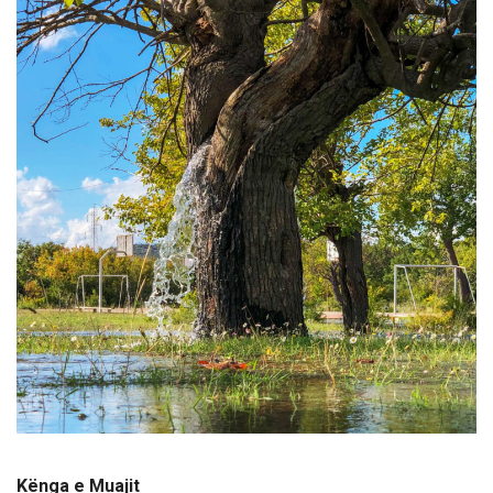
Kënga e Muajit