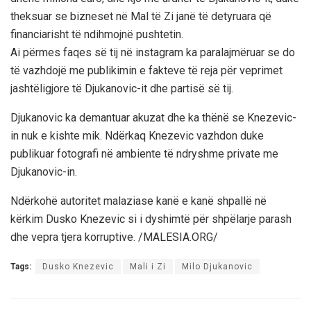
theksuar se bizneset në Mal të Zi janë të detyruara që
financiarisht të ndihmojnë pushtetin.
Ai përmes faqes së tij në instagram ka paralajmëruar se do
të vazhdojë me publikimin e fakteve të reja për veprimet
jashtëligjore të Djukanovic-it dhe partisë së tij.
Djukanovic ka demantuar akuzat dhe ka thënë se Knezevic-
in nuk e kishte mik. Ndërkaq Knezevic vazhdon duke
publikuar fotografi në ambiente të ndryshme private me
Djukanovic-in.
Ndërkohë autoritet malaziase kanë e kanë shpallë në
kërkim Dusko Knezevic si i dyshimtë për shpëlarje parash
dhe vepra tjera korruptive. /MALESIA.ORG/
Tags:
Dusko Knezevic
Mali i Zi
Milo Djukanovic