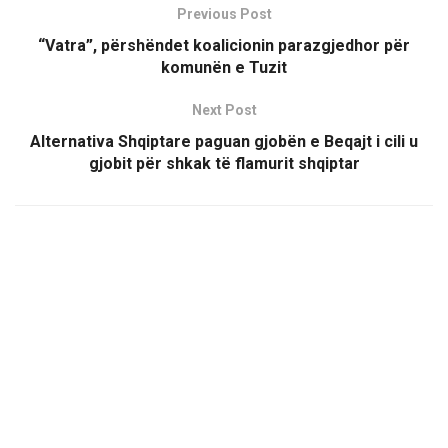
Previous Post
“Vatra”, përshëndet koalicionin parazgjedhor për
komunën e Tuzit
Next Post
Alternativa Shqiptare paguan gjobën e Beqajt i cili u
gjobit për shkak të flamurit shqiptar