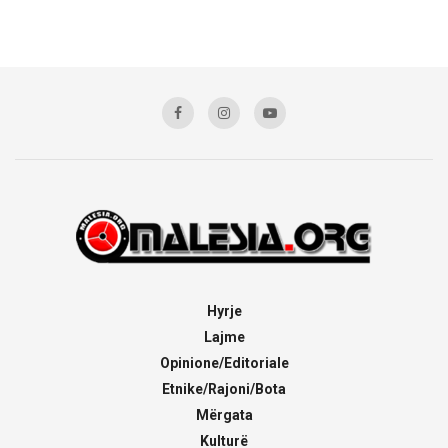
Hyrje
Lajme
Opinione/Editoriale
Etnike/Rajoni/Bota
Mërgata
Kulturë