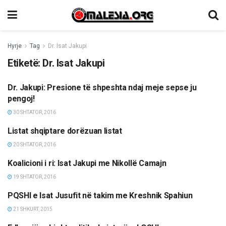
Hyrje
Tag
Dr. Isat Jakupi
Etiketë:
Dr. Isat Jakupi
Dr. Jakupi: Presione të shpeshta ndaj meje sepse ju
LAJME
pengoj!
30 SHTATOR, 2016
Listat shqiptare dorëzuan listat
LAJME
20 SHTATOR, 2016
Koalicioni i ri: Isat Jakupi me Nikollë Camajn
LAJME
19 SHTATOR, 2016
PQSHI e Isat Jusufit në takim me Kreshnik Spahiun
LAJME
21 SHKURT, 2015