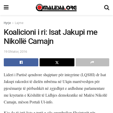
Hyrje
Lajme
Koalicioni i ri: Isat Jakupi me
Nikollë Camajn
19 Shtator, 2016
Lideri i Partisë qendrore shqiptare për integrime (LQSHI) dr Isat
Jakupi rakordoi të dielën mbrëma në Ulqin marrëveshjen për
pjesëmarrje të përbashkët në zgjedhjet e ardhshme parlamentare
me kryetarin e Këshillit të Lidhjes demokratike në Malësi Nikollë
Camajn, mëson Portali Ul-info.
Kjo do të jetë lista e tretë e cila grumbullon Shqiptarët për