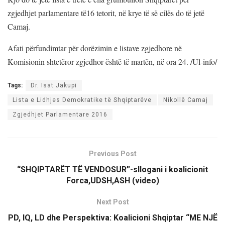
zgjedhjet parlamentare të16 tetorit, në krye të së cilës do të jetë
Camaj.
Afati përfundimtar për dorëzimin e listave zgjedhore në
Komisionin shtetëror zgjedhor është të martën, në ora 24. /Ul-info/
Tags:
Dr. Isat Jakupi
Lista e Lidhjes Demokratike të Shqiptarëve
Nikollë Camaj
Zgjedhjet Parlamentare 2016
Previous Post
“SHQIPTARËT TË VENDOSUR”-sllogani i koalicionit
Forca,UDSH,ASH (video)
Next Post
PD, IQ, LD dhe Perspektiva: Koalicioni Shqiptar “ME NJË