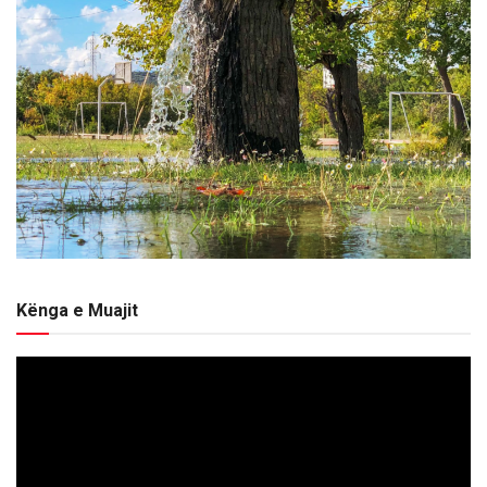
Kënga e Muajit