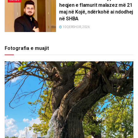
LAJME
heqjen e flamurit malazez më 21
maj në Kojë, ndërkohë ai ndodhej
në SHBA
10 QERSHOR, 2026
Fotografia e muajit