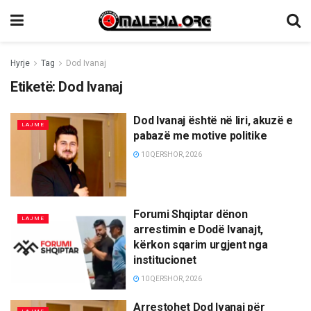
Hyrje
Tag
Dod Ivanaj
Etiketë:
Dod Ivanaj
Dod Ivanaj është në liri, akuzë e
LAJME
pabazë me motive politike
10 QERSHOR, 2026
Forumi Shqiptar dënon
LAJME
arrestimin e Dodë Ivanajt,
kërkon sqarim urgjent nga
institucionet
10 QERSHOR, 2026
Arrestohet Dod Ivanaj për