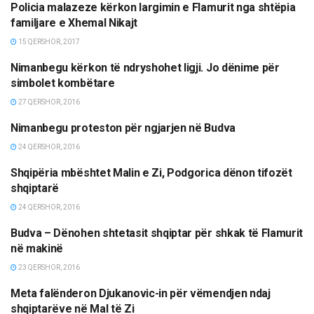
Policia malazeze kërkon largimin e Flamurit nga shtëpia
LAJME
familjare e Xhemal Nikajt
15 QERSHOR, 2017
Nimanbegu kërkon të ndryshohet ligji. Jo dënime për
LAJME
simbolet kombëtare
27 QERSHOR, 2016
Nimanbegu proteston për ngjarjen në Budva
LAJME
24 QERSHOR, 2016
Shqipëria mbështet Malin e Zi, Podgorica dënon tifozët
LAJME
shqiptarë
24 QERSHOR, 2016
​Budva – Dënohen shtetasit shqiptar për shkak të Flamurit
LAJME
në makinë
23 QERSHOR, 2016
Meta falënderon Djukanovic-in për vëmendjen ndaj
LAJME
shqiptarëve në Mal të Zi