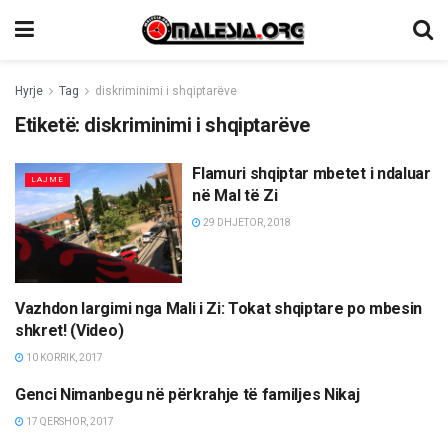
Hyrje
Tag
diskriminimi i shqiptarëve
Etiketë:
diskriminimi i shqiptarëve
Flamuri shqiptar mbetet i ndaluar
LAJME
në Mal të Zi
29 DHJETOR, 2018
Vazhdon largimi nga Mali i Zi: Tokat shqiptare po mbesin
LAJME
shkret! (Video)
10 KORRIK, 2017
Genci Nimanbegu në përkrahje të familjes Nikaj
LAJME
17 QERSHOR, 2017