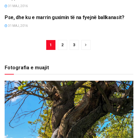
31 MAJ, 2016
Pse, dhe ku e marrin guximin të na fyejnë ballkanasit?
OPINIONE/EDITORIALE
31 MAJ, 2016
1
2
3
Fotografia e muajit