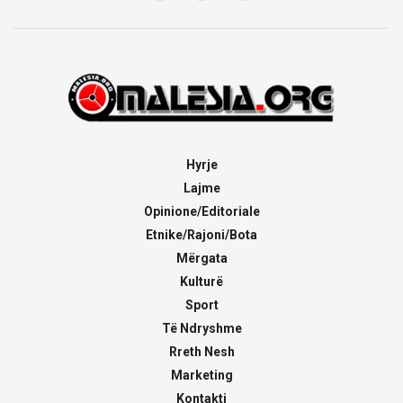
Hyrje
Lajme
Opinione/Editoriale
Etnike/Rajoni/Bota
Mërgata
Kulturë
Sport
Të Ndryshme
Rreth Nesh
Marketing
Kontakti