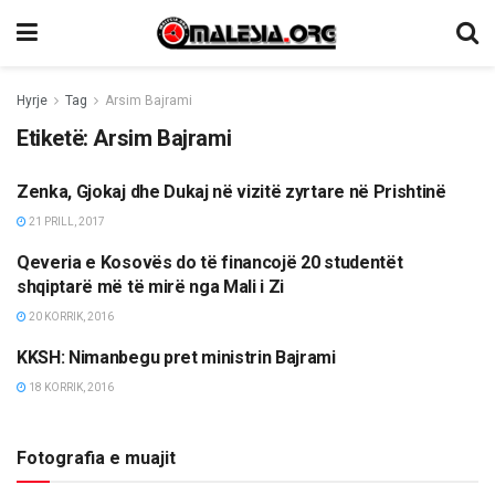
Hyrje
Tag
Arsim Bajrami
Etiketë:
Arsim Bajrami
Zenka, Gjokaj dhe Dukaj në vizitë zyrtare në Prishtinë
LAJME
21 PRILL, 2017
Qeveria e Kosovës do të financojë 20 studentët
LAJME
shqiptarë më të mirë nga Mali i Zi
20 KORRIK, 2016
KKSH: Nimanbegu pret ministrin Bajrami
LAJME
18 KORRIK, 2016
Fotografia e muajit