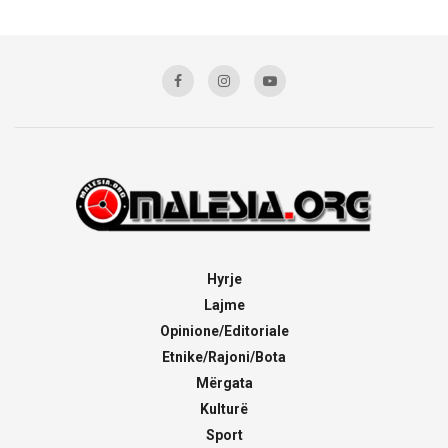
Hyrje
Lajme
Opinione/Editoriale
Etnike/Rajoni/Bota
Mërgata
Kulturë
Sport