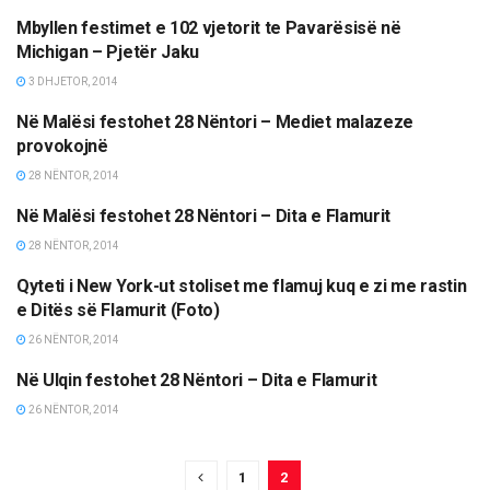
Mbyllen festimet e 102 vjetorit te Pavarësisë në
MËRGATA
Michigan – Pjetër Jaku
3 DHJETOR, 2014
Në Malësi festohet 28 Nëntori – Mediet malazeze
LAJME
provokojnë
28 NËNTOR, 2014
Në Malësi festohet 28 Nëntori – Dita e Flamurit
TË NDRYSHME
28 NËNTOR, 2014
Qyteti i New York-ut stoliset me flamuj kuq e zi me rastin
MËRGATA
e Ditës së Flamurit (Foto)
26 NËNTOR, 2014
Në Ulqin festohet 28 Nëntori – Dita e Flamurit
TË NDRYSHME
26 NËNTOR, 2014
1
2