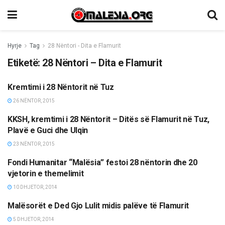
Hyrje
Tag
28 Nëntori - Dita e Flamurit
Etiketë:
28 Nëntori – Dita e Flamurit
Kremtimi i 28 Nëntorit në Tuz
KULTURË
26 NËNTOR, 2015
KKSH, kremtimi i 28 Nëntorit – Ditës së Flamurit në Tuz,
TË NDRYSHME
Plavë e Guci dhe Ulqin
23 NËNTOR, 2015
Fondi Humanitar “Malësia” festoi 28 nëntorin dhe 20
MËRGATA
vjetorin e themelimit
10 DHJETOR, 2014
Malësorët e Ded Gjo Lulit midis palëve të Flamurit
MËRGATA
5 DHJETOR, 2014