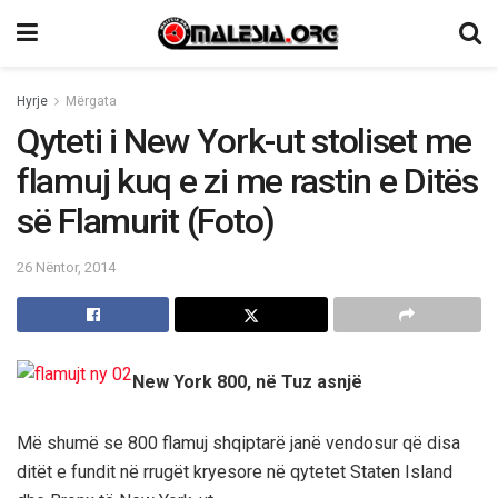
Hyrje
Mërgata
Qyteti i New York-ut stoliset me
flamuj kuq e zi me rastin e Ditës
së Flamurit (Foto)
26 Nëntor, 2014
New York 800, në Tuz asnjë
Më shumë se 800 flamuj shqiptarë janë vendosur që disa
ditët e fundit në rrugët kryesore në qytetet Staten Island