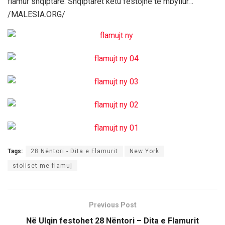
flamur shqiptarë. Shqiptarët këtu festojnë të mbyllur…
/MALESIA.ORG/
Tags:
28 Nëntori - Dita e Flamurit
New York
stoliset me flamuj
Previous Post
Në Ulqin festohet 28 Nëntori – Dita e Flamurit