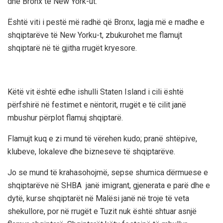
dhe Bronx të New York-ut.
Është viti i pestë më radhë që Bronx, lagja më e madhe e
shqiptarëve të New Yorku-t, zbukurohet me flamujt
shqiptarë në të gjitha rrugët kryesore.
Këtë vit është edhe ishulli Staten Island i cili është
përfshirë në festimet e nëntorit, rrugët e të cilit janë
mbushur përplot flamuj shqiptarë.
Flamujt kuq e zi mund të vërehen kudo; pranë shtëpive,
klubeve, lokaleve dhe bizneseve të shqiptarëve.
Jo se mund të krahasohojmë, sepse shumica dërmuese e
shqiptarëve në SHBA janë imigrant, gjenerata e parë dhe e
dytë, kurse shqiptarët në Malësi janë në troje të veta
shekullore, por në rrugët e Tuzit nuk është shtuar asnjë