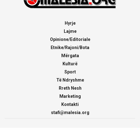
Hyrje
Lajme
Opinione/Editoriale
Etnike/Rajoni/Bota
Mërgata
Kulturë
Sport
Të Ndryshme
Rreth Nesh
Marketing
Kontakti
stafi@malesia.org
© 2000 - 2026
malesia.org