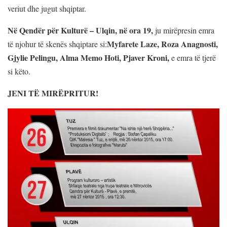
veriut dhe jugut shqiptar.
Në Qendër për Kulturë – Ulqin, në ora 19,
ju mirëpresin emra
Myfarete Laze, Roza Anagnosti,
të njohur të skenës shqiptare si:
Gjylie Pelingu, Alma Memo Hoti, Pjaver Kroni,
e emra të tjerë
si këto.
JENI TË MIRËPRITUR!