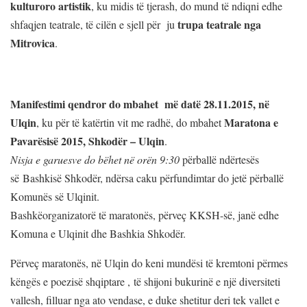
kulturoro artistik
, ku midis të tjerash, do mund të ndiqni edhe
trupa teatrale nga
shfaqjen teatrale, të cilën e sjell për ju
Mitrovica
.
Manifestimi qendror do mbahet më datë 28.11.2015, në
Ulqin
Maratona e
, ku për të katërtin vit me radhë, do mbahet
Pavarësisë 2015, Shkodër – Ulqin
.
Nisja e garuesve do bëhet në orën 9:30
përballë ndërtesës
së Bashkisë Shkodër, ndërsa caku përfundimtar do jetë përballë
Komunës së Ulqinit.
Bashkëorganizatorë të maratonës, përveç KKSH-së, janë edhe
Komuna e Ulqinit dhe Bashkia Shkodër.
Përveç maratonës, në Ulqin do keni mundësi të kremtoni përmes
këngës e poezisë shqiptare , të shijoni bukurinë e një diversiteti
vallesh, filluar nga ato vendase, e duke shetitur deri tek vallet e