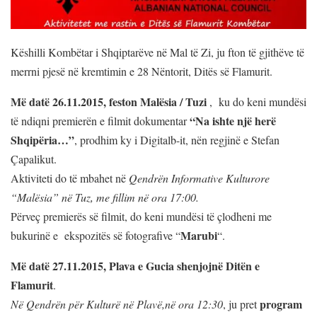
Këshilli Kombëtar i Shqiptarëve në Mal të Zi, ju fton të gjithëve të
merrni pjesë në kremtimin e 28 Nëntorit, Ditës së Flamurit.
Më datë 26.11.2015, feston Malësia / Tuzi
, ku do keni mundësi
“Na ishte një herë
të ndiqni premierën e filmit dokumentar
Shqipëria…”
, prodhim ky i Digitalb-it, nën regjinë e Stefan
Çapalikut.
Aktiviteti do të mbahet në
Qendrën Informative Kulturore
“Malësia” në Tuz, me fillim në ora 17:00.
Përveç premierës së filmit, do keni mundësi të çlodheni me
Marubi
bukurinë e ekspozitës së fotografive “
“.
Më datë 27.11.2015, Plava e Gucia shenjojnë Ditën e
Flamurit
.
program
Në Qendrën për Kulturë në Plavë,në ora 12:30
, ju pret