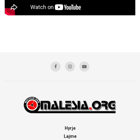
Hyrje
Lajme