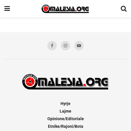
Hyrje
Lajme
Opinione/Editoriale
Etnike/Rajoni/Bota