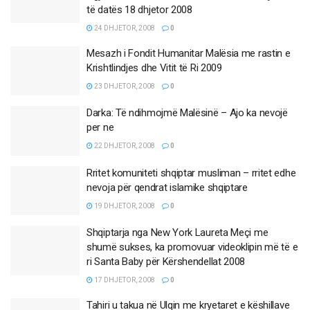
të datës 18 dhjetor 2008
24 DHJETOR, 2008
0
Mesazh i Fondit Humanitar Malësia me rastin e
Krishtlindjes dhe Vitit të Ri 2009
23 DHJETOR, 2008
0
Darka: Të ndihmojmë Malësinë – Ajo ka nevojë
per ne
22 DHJETOR, 2008
0
Rritet komuniteti shqiptar musliman – rritet edhe
nevoja për qendrat islamike shqiptare
19 DHJETOR, 2008
0
Shqiptarja nga New York Laureta Meçi me
shumë sukses, ka promovuar videoklipin më të e
ri Santa Baby për Kërshendellat 2008
17 DHJETOR, 2008
0
Tahiri u takua në Ulqin me kryetaret e këshillave