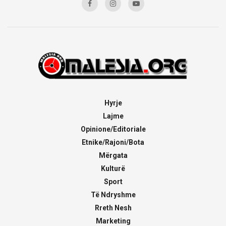
Hyrje
Lajme
Opinione/Editoriale
Etnike/Rajoni/Bota
Mërgata
Kulturë
Sport
Të Ndryshme
Rreth Nesh
Marketing