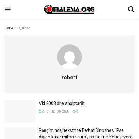
Hyrje
Author
robert
Viti 2008 dhe shqiptarët.
24 DHJETOR, 2008
0
Raegim ndaj tekstit të Ferhat Dinoshes “Pse
digjen katër milionë euro”, botuar në Koha javore