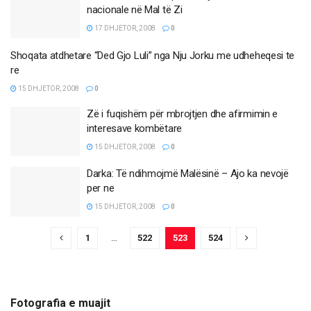
nacionale në Mal të Zi
17 DHJETOR, 2008
0
Shoqata atdhetare “Ded Gjo Luli” nga Nju Jorku me udheheqesi te
re
15 DHJETOR, 2008
0
Zë i fuqishëm për mbrojtjen dhe afirmimin e
interesave kombëtare
15 DHJETOR, 2008
0
Darka: Të ndihmojmë Malësinë – Ajo ka nevojë
per ne
15 DHJETOR, 2008
0
1
…
522
523
524
Fotografia e muajit