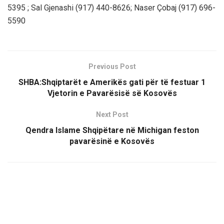
5395 ; Sal Gjenashi (917) 440-8626; Naser Çobaj (917) 696-
5590
Previous Post
SHBA:Shqiptarët e Amerikës gati për të festuar 1
Vjetorin e Pavarësisë së Kosovës
Next Post
Qendra Islame Shqipëtare në Michigan feston
pavarësinë e Kosovës