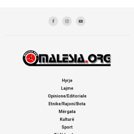
Hyrje
Lajme
Opinione/Editoriale
Etnike/Rajoni/Bota
Mërgata
Kulturë
Sport