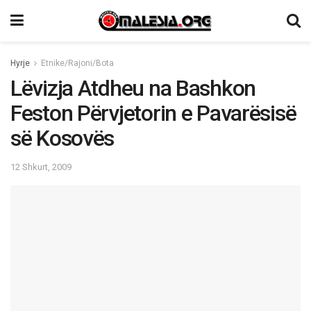
Hyrje
Etnike/Rajoni/Bota
Lëvizja Atdheu na Bashkon
Feston Përvjetorin e Pavarësisë
së Kosovës
12 Shkurt, 2009