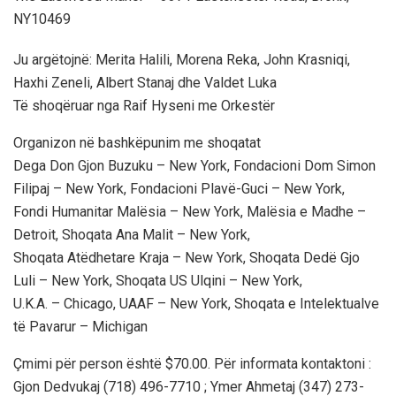
NY10469
Ju argëtojnë: Merita Halili, Morena Reka, John Krasniqi,
Haxhi Zeneli, Albert Stanaj dhe Valdet Luka
Të shoqëruar nga Raif Hyseni me Orkestër
Organizon në bashkëpunim me shoqatat
Dega Don Gjon Buzuku – New York, Fondacioni Dom Simon
Filipaj – New York, Fondacioni Plavë-Guci – New York,
Fondi Humanitar Malësia – New York, Malësia e Madhe –
Detroit, Shoqata Ana Malit – New York,
Shoqata Atëdhetare Kraja – New York, Shoqata Dedë Gjo
Luli – New York, Shoqata US Ulqini – New York,
U.K.A. – Chicago, UAAF – New York, Shoqata e Intelektualve
të Pavarur – Michigan
Çmimi për person është $70.00. Për informata kontaktoni :
Gjon Dedvukaj (718) 496-7710 ; Ymer Ahmetaj (347) 273-