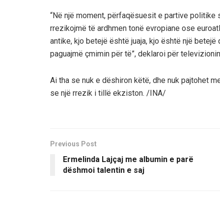
“Në një moment, përfaqësuesit e partive politike
rrezikojmë të ardhmen tonë evropiane ose euroatl
antike, kjo betejë është juaja, kjo është një bete
paguajmë çmimin për të”, deklaroi për televizioni
Ai tha se nuk e dëshiron këtë, dhe nuk pajtohet me
se një rrezik i tillë ekziston. /INA/
Previous Post
Ermelinda Lajçaj me albumin e parë
dëshmoi talentin e saj