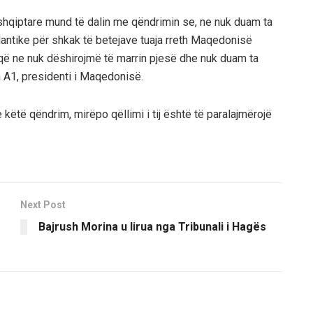
 shqiptare mund të dalin me qëndrimin se, ne nuk duam ta
antike për shkak të betejave tuaja rreth Maqedonisë
jë që ne nuk dëshirojmë të marrin pjesë dhe nuk duam ta
n A1, presidenti i Maqedonisë.
 këtë qëndrim, mirëpo qëllimi i tij është të paralajmërojë
Next Post
Bajrush Morina u lirua nga Tribunali i Hagës