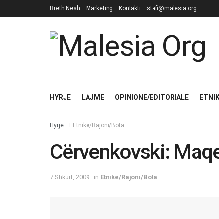
Rreth Nesh
Marketing
Kontakti
stafi@malesia.org
HYRJE
LAJME
OPINIONE/EDITORIALE
ETNI
Hyrje
Etnike/Rajoni/Bota
Cërvenkovski: Maqe
7 Shkurt, 2009
in
Etnike/Rajoni/Bota