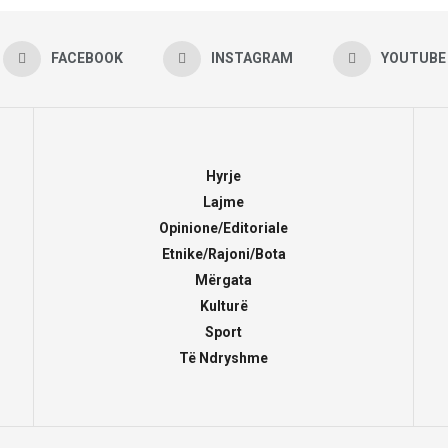
FACEBOOK
INSTAGRAM
YOUTUBE
Hyrje
Lajme
Opinione/Editoriale
Etnike/Rajoni/Bota
Mërgata
Kulturë
Sport
Të Ndryshme