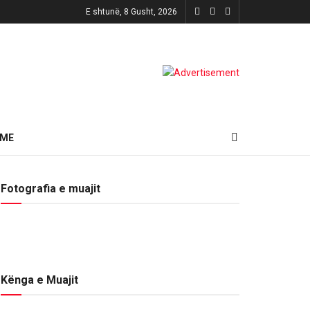
E shtunë, 8 Gusht, 2026
HME
Fotografia e muajit
Kënga e Muajit