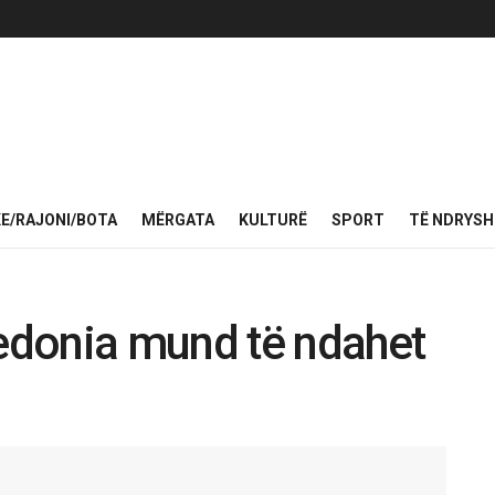
KE/RAJONI/BOTA
MËRGATA
KULTURË
SPORT
TË NDRYS
donia mund të ndahet