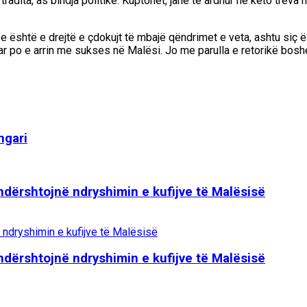
radita, as bindja politike. Kuptohet, janë të ardhur në këto treva m
shtë e drejtë e çdokujt të mbajë qëndrimet e veta, ashtu siç ës
ptar po e arrin me sukses në Malësi. Jo me parulla e retorikë bo
ngari
ndërshtojnë ndryshimin e kufijve të Malësisë
ndërshtojnë ndryshimin e kufijve të Malësisë