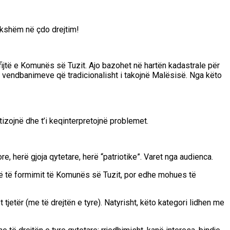
ukshëm në çdo drejtim!
fijtë e Komunës së Tuzit. Ajo bazohet në hartën kadastrale për
të vendbanimeve që tradicionalisht i takojnë Malësisë. Nga këto
izojnë dhe t’i keqinterpretojnë problemet.
e, herë gjoja qytetare, herë “patriotike”. Varet nga audienca.
kë të formimit të Komunës së Tuzit, por edhe mohues të
 tjetër (me të drejtën e tyre). Natyrisht, këto kategori lidhen me