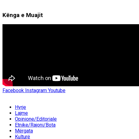
Kënga e Muajit
Facebook
Instagram
Youtube
Hyrje
Lajme
Opinione/Editoriale
Etnike/Rajoni/Bota
Mërgata
Kulturë