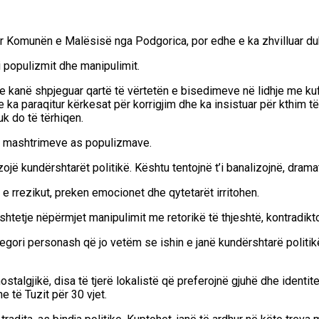
ar Komunën e Malësisë nga Podgorica, por edhe e ka zhvilluar d
i populizmit dhe manipulimit.
, e kanë shpjeguar qartë të vërtetën e bisedimeve në lidhje me ku
e ka paraqitur kërkesat për korrigjim dhe ka insistuar për kthim 
uk do të tërhiqen.
 e mashtrimeve as populizmave.
jë kundërshtarët politikë. Kështu tentojnë t’i banalizojnë, dramat
e rrezikut, preken emocionet dhe qytetarët irritohen.
shtetje nëpërmjet manipulimit me retorikë të thjeshtë, kontradiktor
egori personash që jo vetëm se ishin e janë kundërshtarë politi
talgjikë, disa të tjerë lokalistë që preferojnë gjuhë dhe identitet
të Tuzit për 30 vjet.