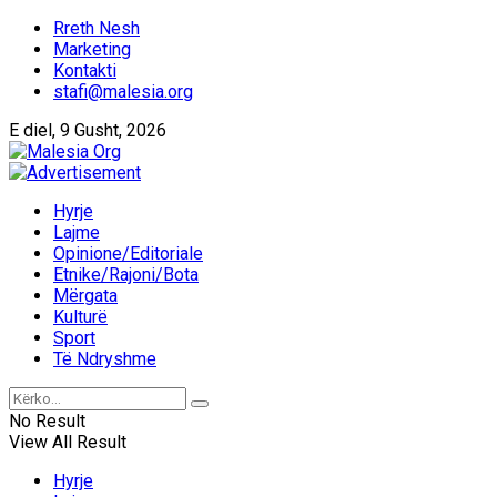
Rreth Nesh
Marketing
Kontakti
stafi@malesia.org
E diel, 9 Gusht, 2026
Hyrje
Lajme
Opinione/Editoriale
Etnike/Rajoni/Bota
Mërgata
Kulturë
Sport
Të Ndryshme
No Result
View All Result
Hyrje