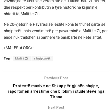
vazhdojnë të kërkojnë vetëm atë që u takon: barazi, dinjitet
dhe respekt për kontributin e tyre historik në krijimin e
shtetit të Malit të Zi.
Në 20-vjetorin e Pavarësisë, është koha të thuhet qartë se
shqiptarët ishin vendimtarë për pavarësinë e Malit të Zi, por
ende nuk trajtohen si partnerë të barabartë në këtë shtet.
/MALESIA.ORG/
Tags:
Mali i Zi
shqiptarët
Previous Post
Protestë masive në Shkup për gjuhën shqipe,
raportohen arrestime dhe bllokim i studentëve nga
Tirana
Next Post