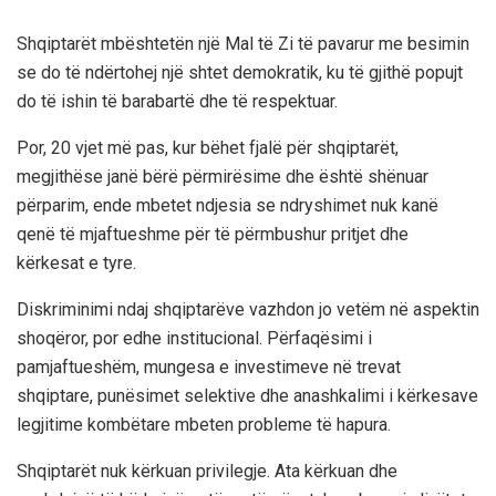
Shqiptarët mbështetën një Mal të Zi të pavarur me besimin
se do të ndërtohej një shtet demokratik, ku të gjithë popujt
do të ishin të barabartë dhe të respektuar.
Por, 20 vjet më pas, kur bëhet fjalë për shqiptarët,
megjithëse janë bërë përmirësime dhe është shënuar
përparim, ende mbetet ndjesia se ndryshimet nuk kanë
qenë të mjaftueshme për të përmbushur pritjet dhe
kërkesat e tyre.
Diskriminimi ndaj shqiptarëve vazhdon jo vetëm në aspektin
shoqëror, por edhe institucional. Përfaqësimi i
pamjaftueshëm, mungesa e investimeve në trevat
shqiptare, punësimet selektive dhe anashkalimi i kërkesave
legjitime kombëtare mbeten probleme të hapura.
Shqiptarët nuk kërkuan privilegje.
Ata kërkuan dhe