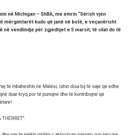
m në Michigan – ShBA, me emrin “Sërish vjen
në mërgimtarët kudo që janë në botë, e veçanërisht
në vendlindje për zgjedhjet e 5 marsit, të cilat do të
hej të mbaheshin në Malësi, ishin disa bij të sajë që edhe
jnë duar kryq por të punojnë dhe të kontribojnë që
ëtare!
A THËRRET”.
d dhe për të njëjtin qëllim u aktivizuan përsëri, por tani me