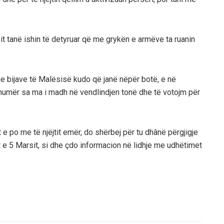
t tanë ishin të detyruar që me grykën e armëve ta ruanin
dhe bijave të Malësisë kudo që janë nëpër botë, e në
 numër sa ma i madh në vendlindjen tonë dhe të votojm për
 e po me të njëjtit emër, do shërbej për tu dhânë përgjigje
et e 5 Marsit, si dhe çdo informacion në lidhje me udhëtimet