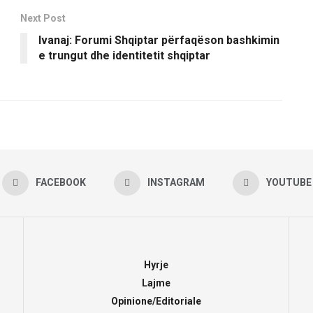
Next Post
Ivanaj: Forumi Shqiptar përfaqëson bashkimin
e trungut dhe identitetit shqiptar
FACEBOOK
INSTAGRAM
YOUTUBE
Hyrje
Lajme
Opinione/Editoriale