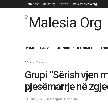
Rreth Nesh
Marketing
Kontakti
stafi@malesia.org
HYRJE
LAJME
OPINIONE/EDITORIALE
ETNI
Hyrje
Mërgata
Grupi “Sërish vjen ma
pjesëmarrje në zgje
14 Janar, 2023
in
Mërgata
,
Headline