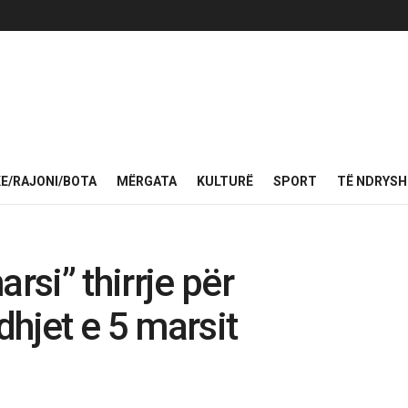
KE/RAJONI/BOTA
MËRGATA
KULTURË
SPORT
TË NDRYS
rsi” thirrje për
dhjet e 5 marsit