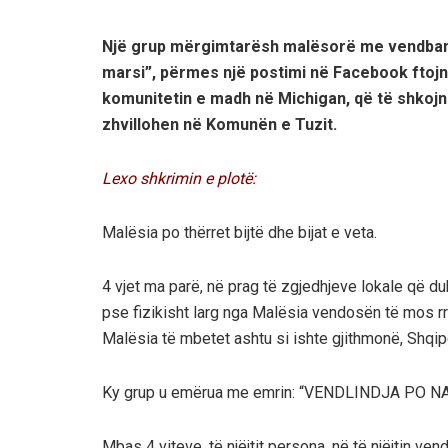
Një grup mërgimtarësh malësorë me vendbani
marsi”, përmes një postimi në Facebook ftoj
komunitetin e madh në Michigan, që të shkojnë 
zhvillohen në Komunën e Tuzit.
Lexo shkrimin e plotë:
Malësia po thërret bijtë dhe bijat e veta.
4 vjet ma parë, në prag të zgjedhjeve lokale që du
pse fizikisht larg nga Malësia vendosën të mos rri
Malësia të mbetet ashtu si ishte gjithmonë, Shqip
Ky grup u emërua me emrin: “VENDLINDJA PO N
Mbas 4 viteve, të njëjtit persona, në të njëjtin ven