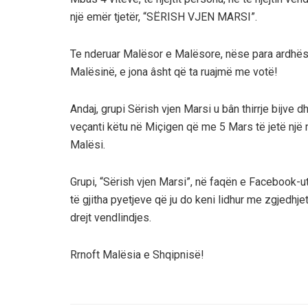
një emër tjetër, “SËRISH VJEN MARSI”.
Te nderuar Malësor e Malësore, nëse para ardhësi
Malësinë, e jona âsht që ta ruajmë me votë!
Andaj, grupi Sërish vjen Marsi u bân thirrje bijve 
veçanti këtu në Miçigen që me 5 Mars të jetë një
Malësi.
Grupi, “Sërish vjen Marsi”, në faqën e Facebook-ut
të gjitha pyetjeve që ju do keni lidhur me zgjedhj
drejt vendlindjes.
Rrnoft Malësia e Shqipnisë!