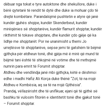
dëbuar nga tokat e tyre autoktone dhe shekullore, duke i
bërë qytetarë të rendit të dytë dhe duke ia mohuar çdo të
drejtë kombëtare. Parandalojmë pushtetin e atyre që janë
kundër gjuhës shqipe, kundër Skenderbeut, kundër
mirëqënies së shqiptarëve, kundër flamurit shqiptar, kundër
rikthimit të tokave shqiptare, dhe kundër çdo gjëje që ka
lidhje me shqiptarët. Por ne unanimisht u themi Jo
urrejtësve të shqiptarëve, sepse jemi të gatshëm të bëjmë
gjithçka për atdheun tonë, dhë gjëja më ë mirë që mund të
bëjmë tani është të shkojmë në votime dhe të rrethojmë
numrin para emrit të Forumit shqiptar.
Atdheu dhe vendlindja janë mbi gjithçka, këtë e dëshmoi
edhe i madhi Hafiz Ali Korça duke thënë “Zot, të na rrojë
Atdheu e Kombësia, aq sa të na rrojë Gjithësia”.
Prandaj, vëllazërisht dhe të unifikuar, ejani që të gjithë së
bashku të vulosim fitorën e identitetit tonë dhe gjakut tonë
– Forumit shqiptar.