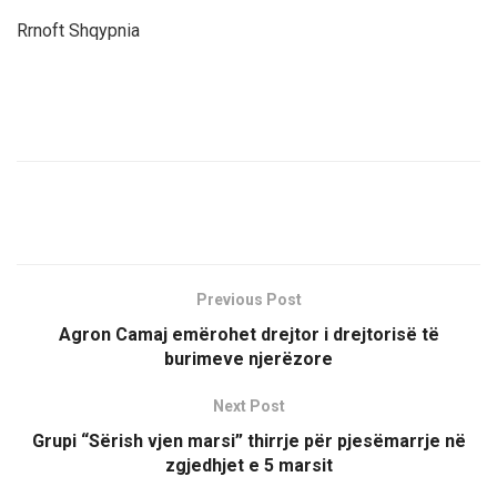
Rrnoft Shqypnia
Previous Post
Agron Camaj emërohet drejtor i drejtorisë të
burimeve njerëzore
Next Post
Grupi “Sërish vjen marsi” thirrje për pjesëmarrje në
zgjedhjet e 5 marsit