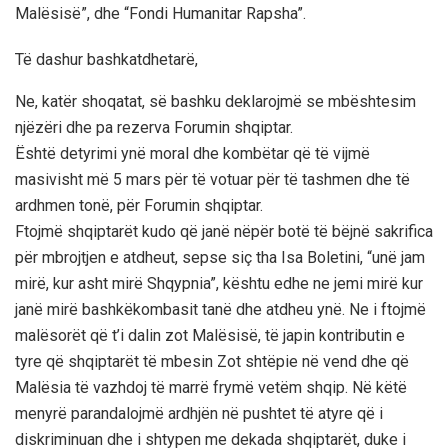
Malësisë”, dhe “Fondi Humanitar Rapsha”.
Të dashur bashkatdhetarë,
Ne, katër shoqatat, së bashku deklarojmë se mbështesim
njëzëri dhe pa rezerva Forumin shqiptar.
Është detyrimi ynë moral dhe kombëtar që të vijmë
masivisht më 5 mars për të votuar për të tashmen dhe të
ardhmen tonë, për Forumin shqiptar.
Ftojmë shqiptarët kudo që janë nëpër botë të bëjnë sakrifica
për mbrojtjen e atdheut, sepse siç tha Isa Boletini, “unë jam
mirë, kur asht mirë Shqypnia”, kështu edhe ne jemi mirë kur
janë mirë bashkëkombasit tanë dhe atdheu ynë. Ne i ftojmë
malësorët që t’i dalin zot Malësisë, të japin kontributin e
tyre që shqiptarët të mbesin Zot shtëpie në vend dhe që
Malësia të vazhdoj të marrë frymë vetëm shqip. Në këtë
menyrë parandalojmë ardhjën në pushtet të atyre që i
diskriminuan dhe i shtypen me dekada shqiptarët, duke i