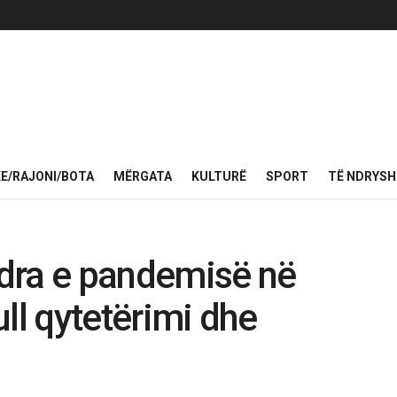
KE/RAJONI/BOTA
MËRGATA
KULTURË
SPORT
TË NDRYS
dra e pandemisë në
ll qytetërimi dhe