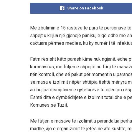
Share on Facebook
Me zbulimin e 15 rasteve të para të personave të
shpejt u krijua një gjendje paniku, e që edhe më 
caktuara përmes medies, ku ky numër i të infektu
Fatmirësisht këto parashikime nuk ngjanë, edhe 
koronavirus, me futjen e shpejtë në fuqi të masave 
nën kontroll, dhe së pakut për momentin u parand
se masa e izolimit nëpër shtëpia është mënyra më 
arrihej pa disciplinen e qytetarëve të cilën po res
Është dita e dymbëdhjetë e izolimit total dhe e pest
Komunës së Tuzit.
Me futjen e masave të izolimit u parandalua përhapj
madhe, ajo e organizimit të jetës në ato kushte,