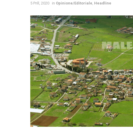
5 Prill, 2020
in
Opinione/Editoriale
,
Headline