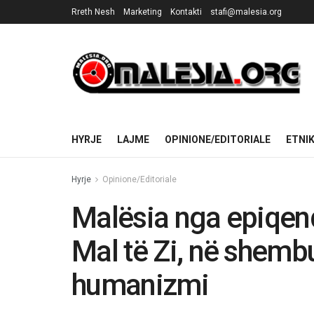
Rreth Nesh
Marketing
Kontakti
stafi@malesia.org
HYRJE
LAJME
OPINIONE/EDITORIALE
ETNI
Hyrje
Opinione/Editoriale
Malësia nga epiqen
Mal të Zi, në shembu
humanizmi