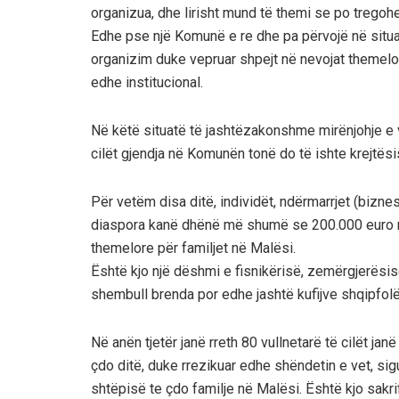
organizua, dhe lirisht mund të themi se po trego
Edhe pse një Komunë e re dhe pa përvojë në situ
organizim duke vepruar shpejt në nevojat themelor
edhe institucional.
Në këtë situatë të jashtëzakonshme mirënjohje e v
cilët gjendja në Komunën tonë do të ishte krejtësi
Për vetëm disa ditë, individët, ndërmarrjet (bizn
diaspora kanë dhënë më shumë se 200.000 euro n
themelore për familjet në Malësi.
Është kjo një dëshmi e fisnikërisë, zemërgjerësis
shembull brenda por edhe jashtë kufijve shqipfolë
Në anën tjetër janë rreth 80 vullnetarë të cilët jan
çdo ditë, duke rrezikuar edhe shëndetin e vet, sig
shtëpisë te çdo familje në Malësi. Është kjo sakri