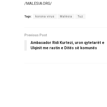
/MALESIA.ORG/
Tags:
korona virus
Malësia
Tuz
Previous Post
Ambasador Ridi Kurtezi, uron qytetarët e
Ulqinit me rastin e Ditës së komunës