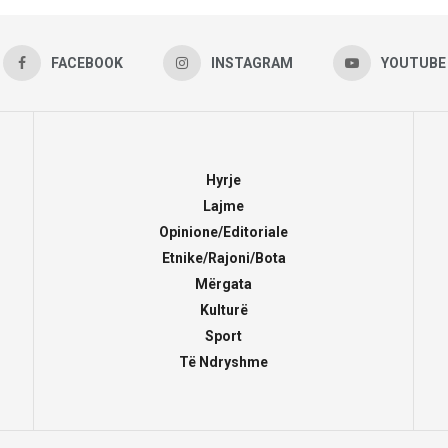
FACEBOOK
INSTAGRAM
YOUTUBE
Hyrje
Lajme
Opinione/Editoriale
Etnike/Rajoni/Bota
Mërgata
Kulturë
Sport
Të Ndryshme