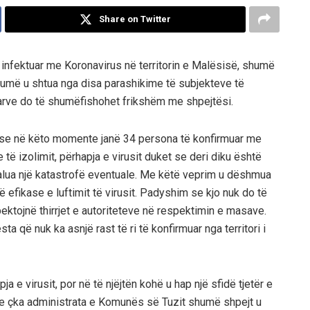
Share on Twitter
 infektuar me Koronavirus në territorin e Malësisë, shumë
shumë u shtua nga disa parashikime të subjekteve të
arve do të shumëfishohet frikshëm me shpejtësi.
pse në këto momente janë 34 persona të konfirmuar me
të izolimit, përhapja e virusit duket se deri diku është
alua një katastrofë eventuale. Me këtë veprim u dëshmua
efikase e luftimit të virusit. Padyshim se kjo nuk do të
pektojnë thirrjet e autoriteteve në respektimin e masave.
a që nuk ka asnjë rast të ri të konfirmuar nga territori i
a e virusit, por në të njëjtën kohë u hap një sfidë tjetër e
 me çka administrata e Komunës së Tuzit shumë shpejt u