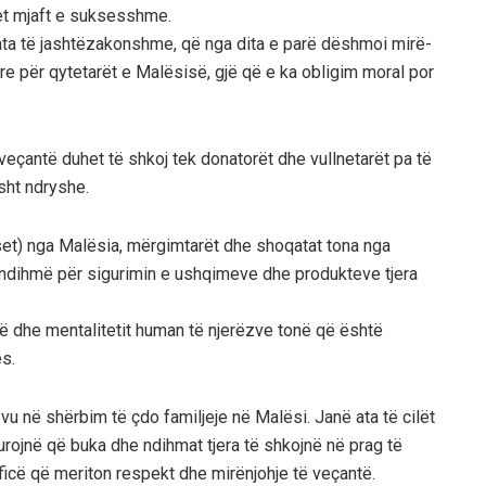
het mjaft e suksesshme.
ata të jashtëzakonshme, që nga dita e parë dëshmoi mirë-
e për qytetarët e Malësisë, gjë që e ka obligim moral por
eçantë duhet të shkoj tek donatorët dhe vullnetarët pa të
sht ndryshe.
eset) nga Malësia, mërgimtarët dhe shoqatat tona nga
dihmë për sigurimin e ushqimeve dhe produkteve tjera
ë dhe mentalitetit human të njerëzve tonë që është
s.
ë vu në shërbim të çdo familjeje në Malësi. Janë ata të cilët
urojnë që buka dhe ndihmat tjera të shkojnë në prag të
ficë që meriton respekt dhe mirënjohje të veçantë.