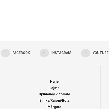
FACEBOOK
INSTAGRAM
YOUTUBE
Hyrje
Lajme
Opinione/Editoriale
Etnike/Rajoni/Bota
Mërgata