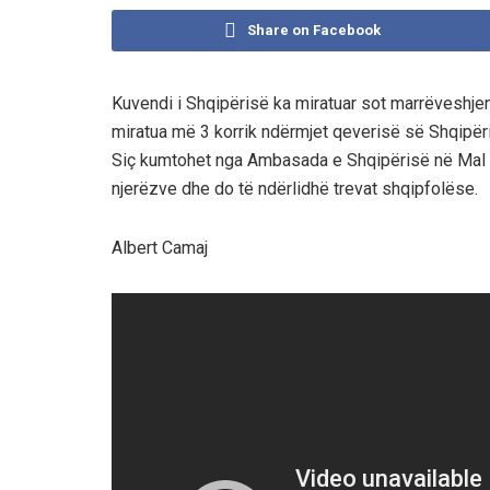
Share on Facebook
Kuvendi i Shqipërisë ka miratuar sot marrëveshjen p
miratua më 3 korrik ndërmjet qeverisë së Shqipëri
Siç kumtohet nga Ambasada e Shqipërisë në Mal të 
njerëzve dhe do të ndërlidhë trevat shqipfolëse.
Albert Camaj