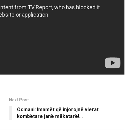
Next Post
O​smani: Imamët që injorojnë vlerat
kombëtare janë mëkatarë!…