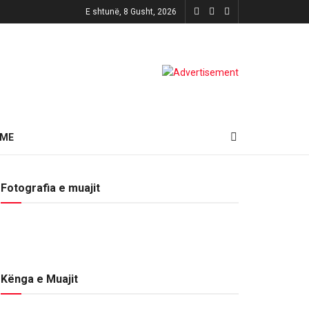
E shtunë, 8 Gusht, 2026
HME
Fotografia e muajit
Kënga e Muajit