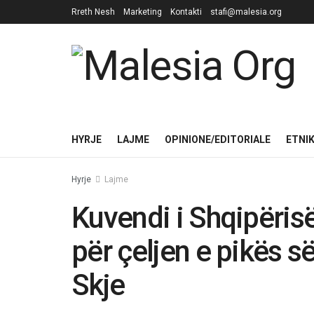
Rreth Nesh
Marketing
Kontakti
stafi@malesia.org
HYRJE
LAJME
OPINIONE/EDITORIALE
ETNI
Hyrje
Lajme
Kuvendi i Shqipëris
për çeljen e pikës së
Skje