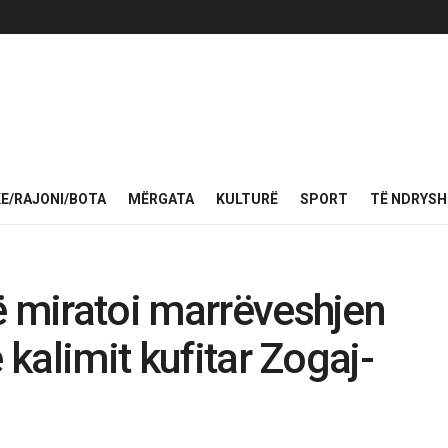
KE/RAJONI/BOTA
MËRGATA
KULTURË
SPORT
TË NDRYS
ë miratoi marrëveshjen
 kalimit kufitar Zogaj-