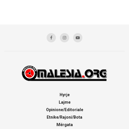
Hyrje
Lajme
Opinione/Editoriale
Etnike/Rajoni/Bota
Mërgata