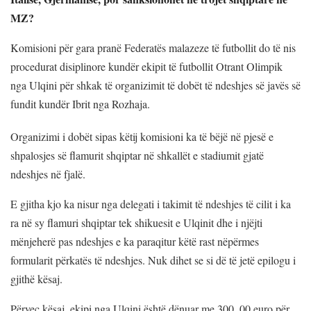
MZ?
Komisioni për gara pranë Federatës malazeze të futbollit do të nis
procedurat disiplinore kundër ekipit të futbollit Otrant Olimpik
nga Ulqini për shkak të organizimit të dobët të ndeshjes së javës së
fundit kundër Ibrit nga Rozhaja.
Organizimi i dobët sipas këtij komisioni ka të bëjë në pjesë e
shpalosjes së flamurit shqiptar në shkallët e stadiumit gjatë
ndeshjes në fjalë.
E gjitha kjo ka nisur nga delegati i takimit të ndeshjes të cilit i ka
ra në sy flamuri shqiptar tek shikuesit e Ulqinit dhe i njëjti
mënjeherë pas ndeshjes e ka paraqitur këtë rast nëpërmes
formularit përkatës të ndeshjes. Nuk dihet se si dë të jetë epilogu i
gjithë kësaj.
Përveç kësaj, ekipi nga Ulqini është dënuar me 300, 00 euro për