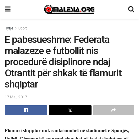
Hyrje
Sport
E pabesueshme: Federata
malazeze e futbollit nis
procedurë disiplinore ndaj
Otrantit për shkak të flamurit
shqiptar
17 Maj, 2017
Flamuri shqiptar nuk sanksionohet në stadiumet e Spanjës,
Italisë, Gjermanisë, por sanksionohet në trojet shqiptare në