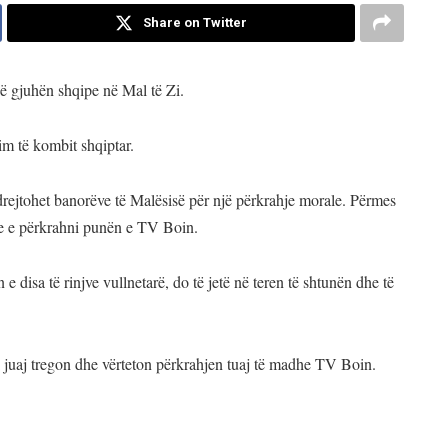
Share on Twitter
në gjuhën shqipe në Mal të Zi.
im të kombit shqiptar.
 drejtohet banorëve të Malësisë për një përkrahje morale. Përmes
dhe e përkrahni punën e TV Boin.
 disa të rinjve vullnetarë, do të jetë në teren të shtunën dhe të
 juaj tregon dhe vërteton përkrahjen tuaj të madhe TV Boin.