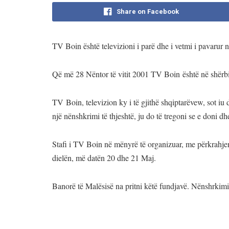
Share on Facebook
TV Boin është televizioni i parë dhe i vetmi i pavarur 
Që më 28 Nëntor të vitit 2001 TV Boin
është në shërb
TV
Boin, televizion ky i të gjithë shqiptarëvew, sot iu
një nënshkrimi të thjeshtë, ju do të tregoni se e doni 
Stafi i TV Boin në mënyrë të organizuar, me përkrahjen e
dielën, më datën 20 dhe 21 Maj.
Banorë të Malësisë na pritni këtë fundjavë. Nënshrkimi