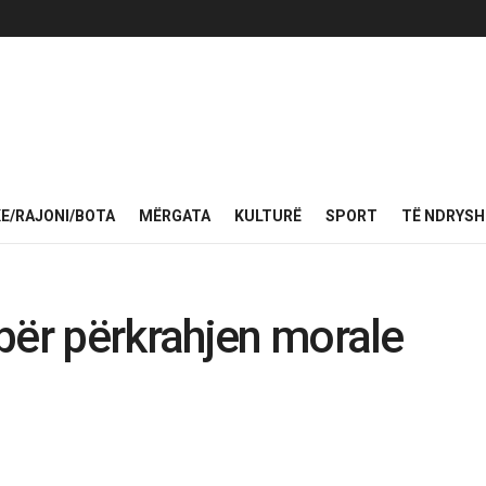
KE/RAJONI/BOTA
MËRGATA
KULTURË
SPORT
TË NDRYS
për përkrahjen morale