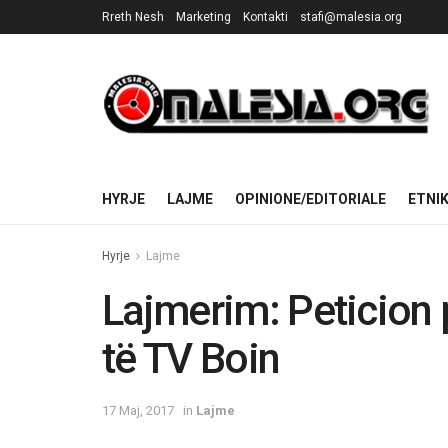
Rreth Nesh
Marketing
Kontakti
stafi@malesia.org
HYRJE
LAJME
OPINIONE/EDITORIALE
ETNI
Hyrje
Lajme
Lajmerim: Peticion 
të TV Boin
17 Maj, 2017
in
Lajme