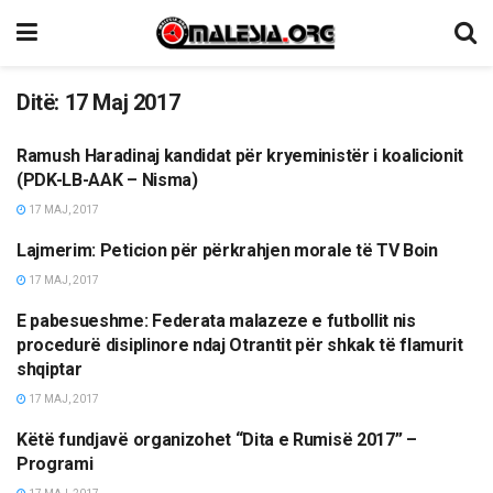
Ditë:
17 Maj 2017
Ramush Haradinaj kandidat për kryeministër i koalicionit
ETNIKE/RAJONI/BOTA
(PDK-LB-AAK – Nisma)
17 MAJ, 2017
Lajmerim: Peticion për përkrahjen morale të TV Boin
LAJME
17 MAJ, 2017
E pabesueshme: Federata malazeze e futbollit nis
SPORT
procedurë disiplinore ndaj Otrantit për shkak të flamurit
shqiptar
17 MAJ, 2017
Këtë fundjavë organizohet “Dita e Rumisë 2017” –
TË NDRYSHME
Programi