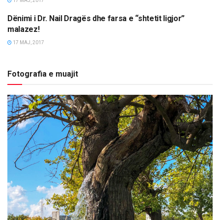
17 MAJ, 2017
Dënimi i Dr. Nail Dragës dhe farsa e “shtetit ligjor”
OPINIONE/EDITORIALE
malazez!
17 MAJ, 2017
Fotografia e muajit