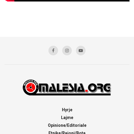
Hyrje
Lajme
Opinione/Editoriale
Etnike/Rajoni/Bota