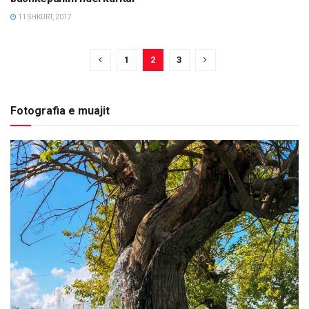
11 SHKURT, 2017
1
2
3
Fotografia e muajit