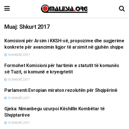
Muaj:
Shkurt 2017
Komisioni për Arsim i KKSH-së, propozime dhe sugjerime
LAJME
konkrete për avancimin ligjor të arsimit në gjuhën shqipe
16 SHKURT, 2017
Formohet Komisioni për hartimin e statutit të komunës
LAJME
së Tuzit, si komunë e kryeqytetit
15 SHKURT, 2017
Parlamenti Evropian miraton rezolutën për Shqipërinë
ETNIKE/RAJONI/BOTA
15 SHKURT, 2017
Gjeka: Nimanbegu uzurpoi Këshillin Kombëtar të
LAJME
Shqiptarëve
15 SHKURT, 2017