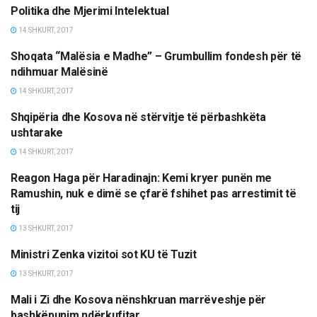
Politika dhe Mjerimi Intelektual
OPINIONE/EDITORIALE
14 SHKURT, 2017
Shoqata “Malësia e Madhe” – Grumbullim fondesh për të
MËRGATA
ndihmuar Malësinë
14 SHKURT, 2017
Shqipëria dhe Kosova në stërvitje të përbashkëta
ETNIKE/RAJONI/BOTA
ushtarake
14 SHKURT, 2017
Reagon Haga për Haradinajn: Kemi kryer punën me
ETNIKE/RAJONI/BOTA
Ramushin, nuk e dimë se çfarë fshihet pas arrestimit të
tij
13 SHKURT, 2017
Ministri Zenka vizitoi sot KU të Tuzit
LAJME
13 SHKURT, 2017
Mali i Zi dhe Kosova nënshkruan marrëveshje për
LAJME
bashkëpunim ndërkufitar