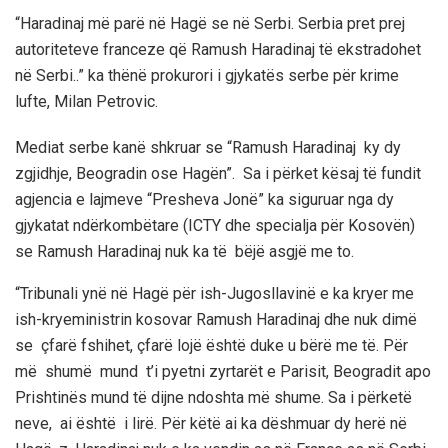
“Haradinaj më parë në Hagë se në Serbi. Serbia pret prej
autoriteteve franceze që Ramush Haradinaj të ekstradohet
në Serbi..” ka thënë prokurori i gjykatës serbe për krime
lufte, Milan Petrovic.
Mediat serbe kanë shkruar se “Ramush Haradinaj ky dy
zgjidhje, Beogradin ose Hagën”. Sa i përket kësaj të fundit
agjencia e lajmeve “Presheva Jonë” ka siguruar nga dy
gjykatat ndërkombëtare (ICTY dhe specialja për Kosovën)
se Ramush Haradinaj nuk ka të bëjë asgjë me to.
“Tribunali ynë në Hagë për ish-Jugosllavinë e ka kryer me
ish-kryeministrin kosovar Ramush Haradinaj dhe nuk dimë
se çfarë fshihet, çfarë lojë është duke u bërë me të. Për
më shumë mund t’i pyetni zyrtarët e Parisit, Beogradit apo
Prishtinës mund të dijne ndoshta më shume. Sa i përketë
neve, ai është i lirë. Për këtë ai ka dëshmuar dy herë në