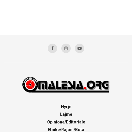
Hyrje
Lajme
Opinione/Editoriale
Etnike/Rajoni/Bota