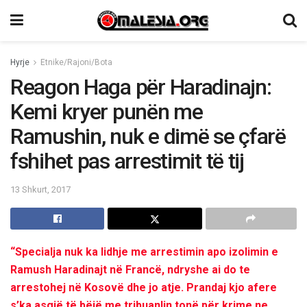
Hyrje
Etnike/Rajoni/Bota
Reagon Haga për Haradinajn:
Kemi kryer punën me
Ramushin, nuk e dimë se çfarë
fshihet pas arrestimit të tij
13 Shkurt, 2017
“Specialja nuk ka lidhje me arrestimin apo izolimin e
Ramush Haradinajt në Francë, ndryshe ai do te
arrestohej në Kosovë dhe jo atje. Prandaj kjo afere
s’ka asgjë të bëjë me tribuanlin tonë për krime ne