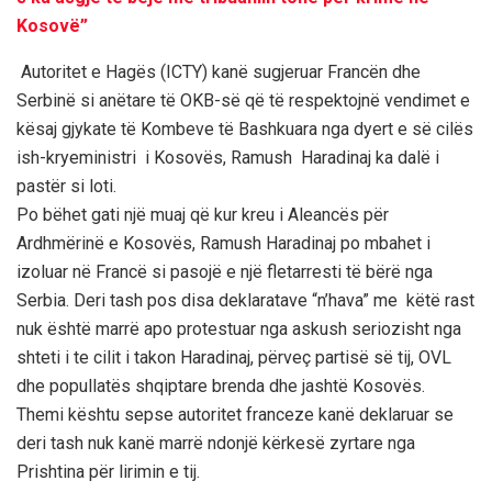
Kosovë”
Autoritet e Hagës (ICTY) kanë sugjeruar Francën dhe
Serbinë si anëtare të OKB-së që të respektojnë vendimet e
kësaj gjykate të Kombeve të Bashkuara nga dyert e së cilës
ish-kryeministri i Kosovës, Ramush Haradinaj ka dalë i
pastër si loti.
Po bëhet gati një muaj që kur kreu i Aleancës për
Ardhmërinë e Kosovës, Ramush Haradinaj po mbahet i
izoluar në Francë si pasojë e një fletarresti të bërë nga
Serbia. Deri tash pos disa deklaratave “n’hava” me këtë rast
nuk është marrë apo protestuar nga askush seriozisht nga
shteti i te cilit i takon Haradinaj, përveç partisë së tij, OVL
dhe popullatës shqiptare brenda dhe jashtë Kosovës.
Themi kështu sepse autoritet franceze kanë deklaruar se
deri tash nuk kanë marrë ndonjë kërkesë zyrtare nga
Prishtina për lirimin e tij.