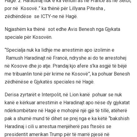
Hagë. z. Haradinaj nuk e ka vendin as në France as në Serbi,
por në Kosovë..” ka thënë për Lillyana Pitesha ,
zëdhëndëse se ICTY-ne në Hagë.
Ngjashëm ka thënë sot edhe Avis Benesh nga Gjykata
speciale për Kosovën.
“Specialja nuk ka lidhje me arrestimin apo izolimin e
Ramush Haradinajt në Francë, ndryshe ai do te arrestohej
në Kosove dhe jo atje. Prandaj kjo afere s’ka asgjë të bëjë
me tribuanlin tonë për krime ne Kosovë”, ka pohuar Benesh
zëdhënëse e Gjykatës speciales në Hagë.
Derisa zyrtarët e Interpolit, në Lion kanë pohuar se nuk
kanë e kërkuar arrestimin e Haradinajt apo nëse dy gjykatat
ndërkombëtare në Hagë e mohojnë një gjë të tillë, atëherë
pak a shumë mund të dihet se prej nga e ka këtë “bakshish
Haradinaj i cili u arrestua menjëherë pas ftesës se
presidentit amerikan Trump për të marrë pjesë në