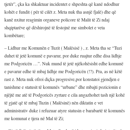
tjetër”, çka ka shkaktuar incidentet e shpeshta që kanë ndodhur
kohët e fundit ( për të cilët z. Meta nuk tha asnjë fjalë) dhe që
kanë nxitur reagimin organeve policore të Malit të Zi ndaj
shqiptarëve që dëshirojnë të festojnë me simbolet e veta
kombëtare;
– Lidhur me Komunën e Tuzit ( Malësisë ) , z. Meta tha se “Tuzi
duhet të jetë komunë e pavarur, por duke ruajtur edhe disa lidhje
me Podgoricën …”. Nuk mund të jetë njëkohësisht edhe komunë
e pavarur edhe të mbaj lidhje me Podgoricën (!?). Pra, as në këtë
rast z. Meta nuk ofroi diçka progresive,por konstatoi gjendjen e
tanishme e statusit të komunës “urbane” dhe mbajti pozicionin e
njëjtë me atë të Podgoricës zyrtare e cila angazhohet tash një kohë
të gjatë që të mbaj Tuzin ( Malësinë) nën diktatin e vet
administrativ duke i refuzuar atyre statusin e barabartë të komunës
me komunat e tjera në Mal të Zi;