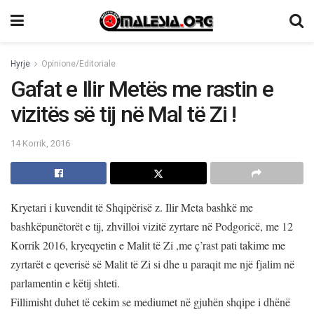
Hyrje
Opinione/Editoriale
Gafat e Ilir Metës me rastin e
vizitës së tij në Mal të Zi !
14 Korrik, 2016
Kryetari i kuvendit të Shqipërisë z. Ilir Meta bashkë me
bashkëpunëtorët e tij, zhvilloi vizitë zyrtare në Podgoricë, me 12
Korrik 2016, kryeqyetin e Malit të Zi ,me ç’rast pati takime me
zyrtarët e qeverisë së Malit të Zi si dhe u paraqit me një fjalim në
parlamentin e këtij shteti.
Fillimisht duhet të cekim se mediumet në gjuhën shqipe i dhënë