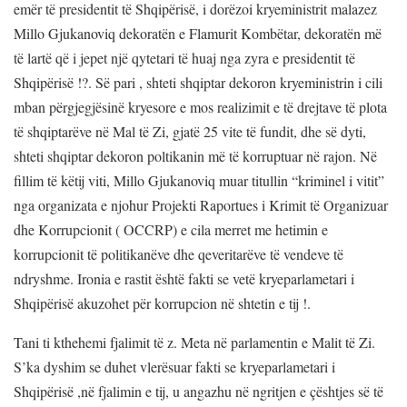
emër të presidentit të Shqipërisë, i dorëzoi kryeministrit malazez
Millo Gjukanoviq dekoratën e Flamurit Kombëtar, dekoratën më
të lartë që i jepet një qytetari të huaj nga zyra e presidentit të
Shqipërisë !?. Së pari , shteti shqiptar dekoron kryeministrin i cili
mban përgjegjësinë kryesore e mos realizimit e të drejtave të plota
të shqiptarëve në Mal të Zi, gjatë 25 vite të fundit, dhe së dyti,
shteti shqiptar dekoron poltikanin më të korruptuar në rajon. Në
fillim të këtij viti, Millo Gjukanoviq muar titullin “kriminel i vitit”
nga organizata e njohur Projekti Raportues i Krimit të Organizuar
dhe Korrupcionit ( OCCRP) e cila merret me hetimin e
korrupcionit të politikanëve dhe qeveritarëve të vendeve të
ndryshme. Ironia e rastit është fakti se vetë kryeparlametari i
Shqipërisë akuzohet për korrupcion në shtetin e tij !.
Tani ti kthehemi fjalimit të z. Meta në parlamentin e Malit të Zi.
S’ka dyshim se duhet vlerësuar fakti se kryeparlametari i
Shqipërisë ,në fjalimin e tij, u angazhu në ngritjen e çështjes së të