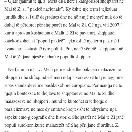
– Gjatë fjalimit të tij, z. Meta disa herë i kategorizoi shqiptarët në
Mal të Zi si ” pakicë nacionale”. Ky është një term i tejkaluar
juridik dhe si i tillë degradues dhe në në asnjë mënyrë nuk do të
duhej të përdoret për shqiptarët në Mal të Zi. Që nga viti 2007 (
kur u aprovua kushtetuta e Malit të Zi të pavarur), shqiptarët
katekorizohen si “popull pakicë” , çka është një term pak më i
avancuar i statusit të tyre politik. Por, në të vërtetë , shqiptarët në
Mal të Zi janë pjesë e ndarë e popullit shqiptar;
– Në fjalimin e tij, z. Meta përmendi edhe pakicën malazeze në
Shqipëri dhe shfaqi ndjeshmëri ndaj ” kërkesave të tyre legjitime”
sipas standardeve më bashkëkohore europiane. Përmendja në të
njëjtin kontekst e të drejtave të shqiptarëve në Mal të Zi dhe
malazezëve në Shqipëri , mund të kuptohet si tërheqje e
paralelizmave në mes dy entiteve krejtësisht të ndryshme nga
aspekti etno-gjeografik dhe historik. Shqiptarët në Mal të Zi janë
popull autokton,kurse malazezët në Shqipëri janë të ardhur. Z.