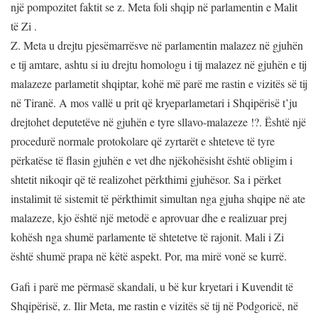
një pompozitet faktit se z. Meta foli shqip në parlamentin e Malit
të Zi .
Z. Meta u drejtu pjesëmarrësve në parlamentin malazez në gjuhën
e tij amtare, ashtu si iu drejtu homologu i tij malazez në gjuhën e tij
malazeze parlametit shqiptar, kohë më parë me rastin e vizitës së tij
në Tiranë. A mos vallë u prit që kryeparlametari i Shqipërisë t’ju
drejtohet deputetëve në gjuhën e tyre sllavo-malazeze !?. Është një
procedurë normale protokolare që zyrtarët e shteteve të tyre
përkatëse të flasin gjuhën e vet dhe njëkohësisht është obligim i
shtetit nikoqir që të realizohet përkthimi gjuhësor. Sa i përket
instalimit të sistemit të përkthimit simultan nga gjuha shqipe në ate
malazeze, kjo është një metodë e aprovuar dhe e realizuar prej
kohësh nga shumë parlamente të shtetetve të rajonit. Mali i Zi
është shumë prapa në këtë aspekt. Por, ma mirë vonë se kurrë.
Gafi i parë me përmasë skandali, u bë kur kryetari i Kuvendit të
Shqipërisë, z. Ilir Meta, me rastin e vizitës së tij në Podgoricë, në