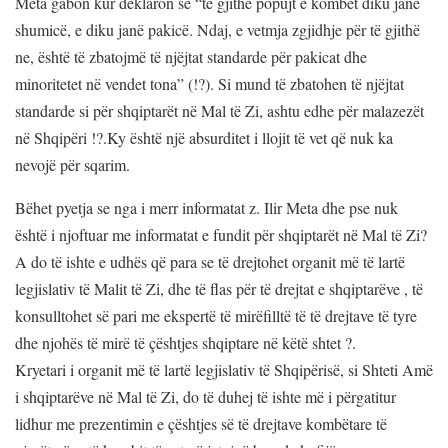
Meta gabon kur deklaron se “të gjithë popujt e kombet diku janë
shumicë, e diku janë pakicë. Ndaj, e vetmja zgjidhje për të gjithë
ne, është të zbatojmë të njëjtat standarde për pakicat dhe
minoritetet në vendet tona” (!?). Si mund të zbatohen të njëjtat
standarde si për shqiptarët në Mal të Zi, ashtu edhe për malazezët
në Shqipëri !?.Ky është një absurditet i llojit të vet që nuk ka
nevojë për sqarim.
Bëhet pyetja se nga i merr informatat z. Ilir Meta dhe pse nuk
është i njoftuar me informatat e fundit për shqiptarët në Mal të Zi?
A do të ishte e udhës që para se të drejtohet organit më të lartë
legjislativ të Malit të Zi, dhe të flas për të drejtat e shqiptarëve , të
konsulltohet së pari me ekspertë të mirëfilltë të të drejtave të tyre
dhe njohës të mirë të çështjes shqiptare në këtë shtet ?.
Kryetari i organit më të lartë legjislativ të Shqipërisë, si Shteti Amë
i shqiptarëve në Mal të Zi, do të duhej të ishte më i përgatitur
lidhur me prezentimin e çështjes së të drejtave kombëtare të