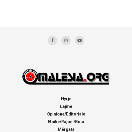
Hyrje
Lajme
Opinione/Editoriale
Etnike/Rajoni/Bota
Mërgata