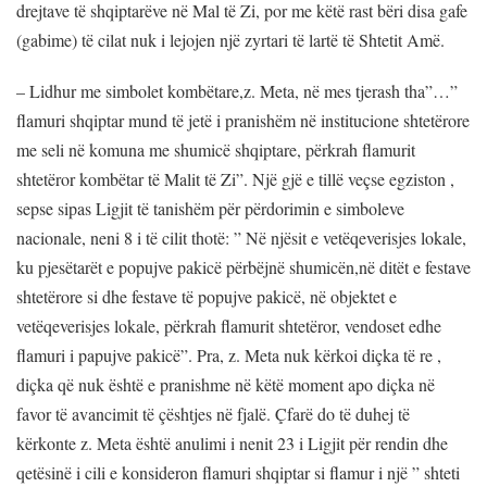
drejtave të shqiptarëve në Mal të Zi, por me këtë rast bëri disa gafe
(gabime) të cilat nuk i lejojen një zyrtari të lartë të Shtetit Amë.
– Lidhur me simbolet kombëtare,z. Meta, në mes tjerash tha”…”
flamuri shqiptar mund të jetë i pranishëm në institucione shtetërore
me seli në komuna me shumicë shqiptare, përkrah flamurit
shtetëror kombëtar të Malit të Zi”. Një gjë e tillë veçse egziston ,
sepse sipas Ligjit të tanishëm për përdorimin e simboleve
nacionale, neni 8 i të cilit thotë: ” Në njësit e vetëqeverisjes lokale,
ku pjesëtarët e popujve pakicë përbëjnë shumicën,në ditët e festave
shtetërore si dhe festave të popujve pakicë, në objektet e
vetëqeverisjes lokale, përkrah flamurit shtetëror, vendoset edhe
flamuri i papujve pakicë”. Pra, z. Meta nuk kërkoi diçka të re ,
diçka që nuk është e pranishme në këtë moment apo diçka në
favor të avancimit të çështjes në fjalë. Çfarë do të duhej të
kërkonte z. Meta është anulimi i nenit 23 i Ligjit për rendin dhe
qetësinë i cili e konsideron flamuri shqiptar si flamur i një ” shteti