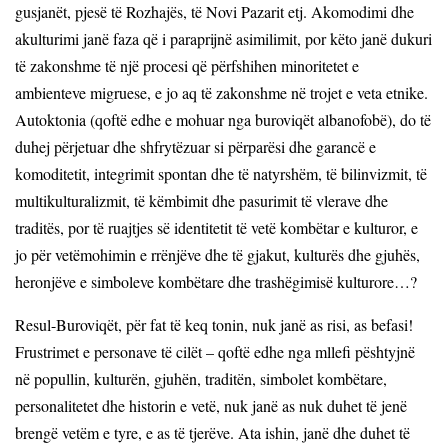
gusjanët, pjesë të Rozhajës, të Novi Pazarit etj. Akomodimi dhe
akulturimi janë faza që i paraprijnë asimilimit, por këto janë dukuri
të zakonshme të një procesi që përfshihen minoritetet e
ambienteve migruese, e jo aq të zakonshme në trojet e veta etnike.
Autoktonia (qoftë edhe e mohuar nga buroviqët albanofobë), do të
duhej përjetuar dhe shfrytëzuar si përparësi dhe garancë e
komoditetit, integrimit spontan dhe të natyrshëm, të bilinvizmit, të
multikulturalizmit, të këmbimit dhe pasurimit të vlerave dhe
traditës, por të ruajtjes së identitetit të vetë kombëtar e kulturor, e
jo për vetëmohimin e rrënjëve dhe të gjakut, kulturës dhe gjuhës,
heronjëve e simboleve kombëtare dhe trashëgimisë kulturore…?
Resul-Buroviqët, për fat të keq tonin, nuk janë as risi, as befasi!
Frustrimet e personave të cilët – qoftë edhe nga mllefi pështyjnë
në popullin, kulturën, gjuhën, traditën, simbolet kombëtare,
personalitetet dhe historin e vetë, nuk janë as nuk duhet të jenë
brengë vetëm e tyre, e as të tjerëve. Ata ishin, janë dhe duhet të