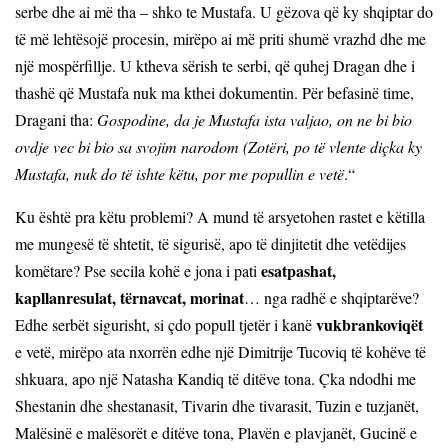
serbe dhe ai më tha – shko te Mustafa. U gëzova që ky shqiptar do
të më lehtësojë procesin, mirëpo ai më priti shumë vrazhd dhe me
një mospërfillje. U ktheva sërish te serbi, që quhej Dragan dhe i
thashë që Mustafa nuk ma kthei dokumentin. Për befasinë time,
Dragani tha:
Gospodine, da je Mustafa ista valjao, on ne bi bio
ovdje vec bi bio sa svojim narodom (Zotëri, po të vlente diçka ky
Mustafa, nuk do të ishte këtu, por me popullin e vetë
.“
Ku është pra këtu problemi? A mund të arsyetohen rastet e këtilla
me mungesë të shtetit, të sigurisë, apo të dinjitetit dhe vetëdijes
esatpashat,
komëtare? Pse secila kohë e jona i pati
kapllanresulat, tërnavcat, morinat
… nga radhë e shqiptarëve?
vukbrankoviqët
Edhe serbët sigurisht, si çdo popull tjetër i kanë
e vetë, mirëpo ata nxorrën edhe një Dimitrije Tucoviq të kohëve të
shkuara, apo një Natasha Kandiq të ditëve tona. Çka ndodhi me
Shestanin dhe shestanasit, Tivarin dhe tivarasit, Tuzin e tuzjanët,
Malësinë e malësorët e ditëve tona, Plavën e plavjanët, Gucinë e