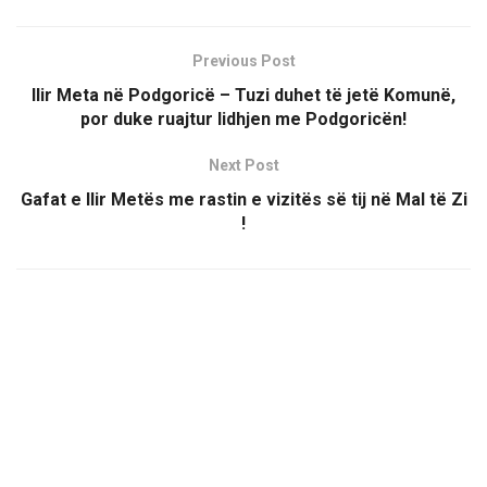
Previous Post
Ilir Meta në Podgoricë – Tuzi duhet të jetë Komunë,
por duke ruajtur lidhjen me Podgoricën!
Next Post
Gafat e Ilir Metës me rastin e vizitës së tij në Mal të Zi
!