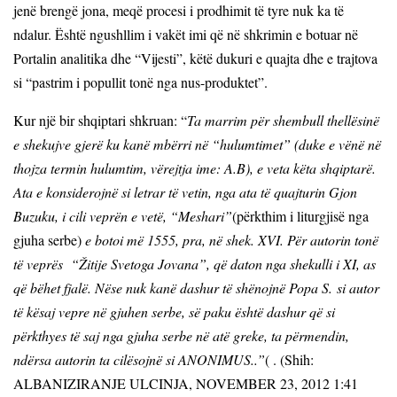
jenë brengë jona, meqë procesi i prodhimit të tyre nuk ka të
ndalur. Është ngushllim i vakët imi që në shkrimin e botuar në
Portalin analitika dhe “Vijesti”, këtë dukuri e quajta dhe e trajtova
si “pastrim i popullit tonë nga nus-produktet”.
Kur një bir shqiptari shkruan: “
Ta marrim për shembull thellësinë
e shekujve gjerë ku kanë mbërri në “hulumtimet” (duke e vënë në
thojza termin hulumtim, vërejtja ime: A.B), e veta këta shqiptarë.
Ata e konsiderojnë si letrar të vetin, nga ata të quajturin Gjon
Buzuku, i cili veprën e vetë,
“Meshari”
(përkthim i liturgjisë nga
gjuha serbe)
e botoi më 1555, pra, në shek. XVI. Për autorin tonë
të veprës
“Žitije Svetoga Jovana”
, që daton nga shekulli i XI, as
që bëhet fjalë. Nëse nuk kanë dashur të shënojnë
Popa S.
si autor
të kësaj vepre në gjuhen serbe, së paku është dashur që si
përkthyes të saj nga gjuha serbe në atë greke, ta përmendin,
ndërsa autorin ta cilësojnë si
ANONIMUS..”
( . (Shih:
ALBANIZIRANJE ULCINJA
,
NOVEMBER 23, 2012 1:41