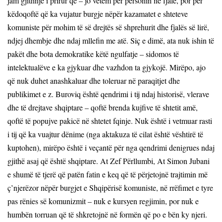
jam gjithnjë i prirur që – jo vetëm për personin në fjalë, por për
këdoqoftë që ka vujatur burgje nëpër kazamatet e shteteve
komuniste për mohim të së drejtës së shprehurit dhe fjalës së lirë,
ndjej dhembje dhe ndaj mllefin me atë. Siç e dimë, ata nuk ishin të
pakët dhe bota demokratike këtë ngulfatje – sidomos të
intelektualëve e ka gjykuar dhe vazhdon ta gjykojë. Mirëpo, ajo
që nuk duhet anashkaluar dhe toleruar në paraqitjet dhe
publikimet e z. Buroviq është qendrimi i tij ndaj historisë, vlerave
dhe të drejtave shqiptare – qoftë brenda kujfive të shtetit amë,
qoftë të popujve pakicë në shtetet fqinje. Nuk është i vetmuar rasti
i tij që ka vuajtur dënime (nga aktakuza të cilat është vështirë të
kuptohen), mirëpo është i veçantë për nga qendrimi denigrues ndaj
gjithë asaj që është shqiptare. At Zef Përllumbi, At Simon Jubani
e shumë të tjerë që patën fatin e keq që të përjetojnë trajtimin më
ç
’
njerëzor nëpër burgjet e Shqipërisë komuniste, në rrëfimet e tyre
pas rënies së komunizmit – nuk e kursyen regjimin, por nuk e
humbën torruan që të shkretojnë në formën që po e bën ky njeri.