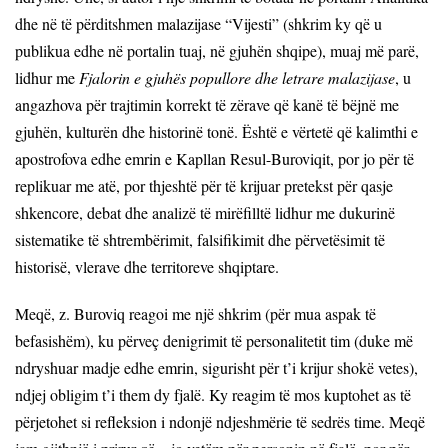
dhe në të përditshmen malazijase
“Vijesti” (shkrim ky që u
publikua edhe në portalin tuaj, në gjuhën shqipe), muaj më parë,
lidhur me
Fjalorin e gjuhës popullore dhe letrare malazijase
, u
angazhova për trajtimin korrekt të zërave që kanë të bëjnë me
gjuhën, kulturën dhe historinë tonë. Është e vërtetë që kalimthi e
apostrofova edhe emrin e Kapllan Resul-Buroviqit, por jo për të
replikuar me atë, por thjeshtë për të krijuar pretekst për qasje
shkencore, debat dhe analizë t
ë
mirëfilltë lidhur me dukurinë
sistematike të shtrembërimit, falsifikimit dhe përvetësimit të
historisë, vlerave dhe territoreve shqiptare.
Meqë, z. Buroviq reagoi me një shkrim (për mua aspak të
befasishëm), ku përveç denigrimit të personalitetit tim (duke më
ndryshuar madje edhe emrin, sigurisht për t’i krijur shokë vetes),
ndjej obligim t’i them d
y fjalë. Ky reagim të mos kuptohet as të
përjetohet si refleksion i ndonjë ndjeshmërie të sedrës time. Meqë