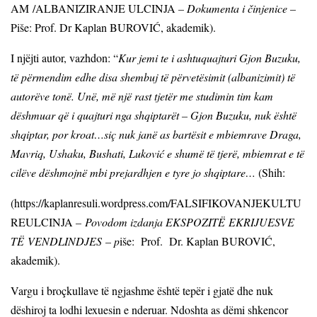
AM
/ALBANIZIRANJE ULCINJA
– Dokumenta i činjenice –
Piše: Prof. Dr Kaplan BUROVIĆ, akademik).
I njëjti autor, vazhdon: “
Kur jemi te i ashtuquajturi Gjon Buzuku,
të përmendim edhe disa shembuj të përvetësimit (albanizimit) të
autorëve tonë. Unë, më një rast tjetër me studimin tim kam
dëshmuar që i quajturi nga shqiptarët –
Gjon Buzuku, nuk është
shqiptar, por kroat…siç nuk janë as bartësit e mbiemrave
Draga,
Mavriq, Ushaku, Bushati, Luković e shumë të tjerë, mbiemrat e të
cilëve dëshmojnë mbi prejardhjen e tyre jo shqiptare…
(Shih:
(https://kaplanresuli.wordpress.com/FALSIFIKOVANJEKULTU
REULCINJA
–
Povodom izdanja EKSPOZITË
EKRIJUESVE
TË
VENDLINDJES
– p
iše: Prof. Dr. Kaplan BUROVIĆ,
akademik).
Vargu i broçkullave të ngjashme është tepër i gjatë dhe nuk
dëshiroj ta lodhi lexuesin e nderuar. Ndoshta as dëmi shkencor