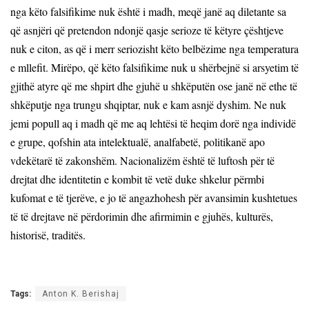
nga këto falsifikime nuk është i madh, meqë janë aq diletante sa
që asnjëri që pretendon ndonjë qasje serioze të këtyre çështjeve
nuk e citon, as që i merr seriozisht këto belbëzime nga temperatura
e mllefit. Mirëpo, që këto falsifikime nuk u shërbejnë si arsyetim të
gjithë atyre që me shpirt dhe gjuhë u shkëputën ose janë në ethe të
shkëputje nga trungu shqiptar, nuk e kam asnjë dyshim. Ne nuk
jemi popull aq i madh që me aq lehtësi të heqim dorë nga individë
e grupe, qofshin ata intelektualë, analfabetë, politikanë apo
vdekëtarë të zakonshëm. Nacionalizëm është të luftosh për të
drejtat dhe identitetin e kombit të vetë duke shkelur përmbi
kufomat e të tjerëve, e jo të angazhohesh për avansimin kushtetues
të të drejtave në përdorimin dhe afirmimin e gjuhës, kulturës,
historisë, traditës.
Tags:
Anton K. Berishaj