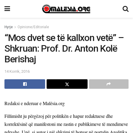
Hyrje
Opinione/Editoriale
“Mos dvet se të kallxon vetë” –
Shkruan: Prof. Dr. Anton Kolë
Berishaj
14 Korrik, 2016
Redaksi e nderuar e Malësia.org
Fillimisht ju përgëzoj për politikën e hapur redaktuese dhe
korrektësinë që manifestoni me rastin e publikimeve të mendimeve
ndryshe. Unë, si autor i një shkrimi të botuar në portalin Analitika