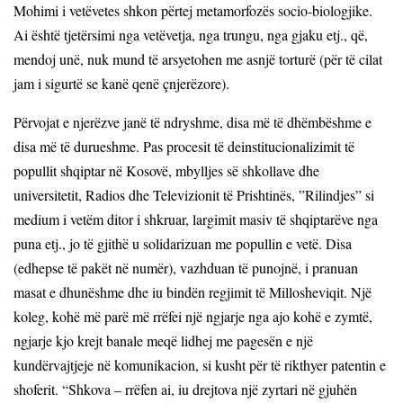
Mohimi i vetëvetes shkon përtej metamorfozës socio-biologjike.
Ai është tjetërsimi nga vetëvetja, nga trungu, nga gjaku etj., që,
mendoj unë, nuk mund të arsyetohen me asnjë torturë (për të cilat
jam i sigurtë se kanë qenë çnjerëzore).
Përvojat e njerëzve janë të ndryshme, disa më të dhëmbëshme e
disa më të durueshme. Pas procesit të deinstitucionalizimit të
popullit shqiptar në Kosovë, mbylljes së shkollave dhe
universitetit, Radios dhe Televizionit të Prishtinës, ”Rilindjes” si
medium i vetëm ditor i shkruar, largimit masiv të shqiptarëve nga
puna etj., jo të gjithë u solidarizuan me popullin e vetë. Disa
(edhepse të pakët në numër), vazhduan të punojnë, i pranuan
masat e dhunëshme dhe iu bindën regjimit të Millosheviqit. Një
koleg, kohë më parë më rrëfei një ngjarje nga ajo kohë e zymtë,
ngjarje kjo krejt banale meqë lidhej me pagesën e një
kundërvajtjeje në komunikacion, si kusht për të rikthyer patentin e
shoferit. “Shkova – rrëfen ai, iu drejtova një zyrtari në gjuhën