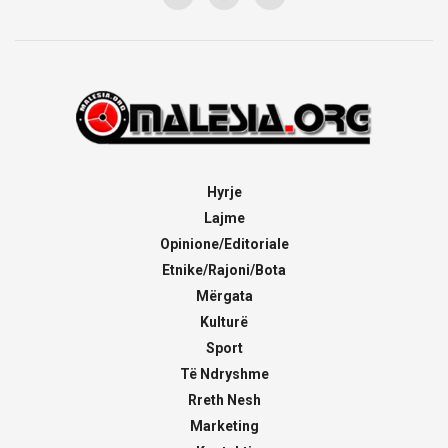
Hyrje
Lajme
Opinione/Editoriale
Etnike/Rajoni/Bota
Mërgata
Kulturë
Sport
Të Ndryshme
Rreth Nesh
Marketing