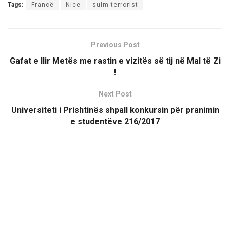
Tags:
Francë
Nice
sulm terrorist
Previous Post
Gafat e Ilir Metës me rastin e vizitës së tij në Mal të Zi
!
Next Post
Universiteti i Prishtinës shpall konkursin për pranimin
e studentëve 216/2017