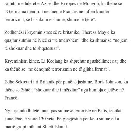
samitit me liderët e Azisë dhe Evropës në Mongoli, ka thënë se
“Gjermania qëndron në anën e Francës në luftën kundër
terrorizmit, së bashku me shumë, shumë të tjerë”.
Zëdhënësi i kryeministres së re britanike, Theresa May e ka
quajtur sulmin në Nicë si “të tmerrshëm” dhe ka shtuar se “ne jemi
të shokuar dhe të shqetësuar”.
Kryeministri kinez, Li Keqiang ka shprehur ngushëllimet e tij dhe
ka thënë se “ne dënojmë terrorizmin në të gjitha format”.
Edhe Sekretari i ri Britanik për punë të jashtme, Boris Johnson, ka
thënë se është i “shokuar dhe i mërzitur” nga humbja e jetëve në
Francë.
Ngjarja ndodh tetë muaj pas sulmeve terroriste në Paris, të cilat
kanë lënë të vrarë 130 veta. Përgjegjësinë për këto sulme e ka
marrë grupi militant Shteti Islamik.