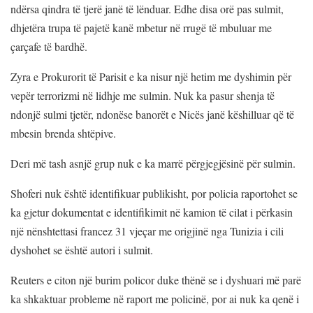
ndërsa qindra të tjerë janë të lënduar. Edhe disa orë pas sulmit,
dhjetëra trupa të pajetë kanë mbetur në rrugë të mbuluar me
çarçafe të bardhë.
Zyra e Prokurorit të Parisit e ka nisur një hetim me dyshimin për
vepër terrorizmi në lidhje me sulmin. Nuk ka pasur shenja të
ndonjë sulmi tjetër, ndonëse banorët e Nicës janë këshilluar që të
mbesin brenda shtëpive.
Deri më tash asnjë grup nuk e ka marrë përgjegjësinë për sulmin.
Shoferi nuk është identifikuar publikisht, por policia raportohet se
ka gjetur dokumentat e identifikimit në kamion të cilat i përkasin
një nënshtettasi francez 31 vjeçar me origjinë nga Tunizia i cili
dyshohet se është autori i sulmit.
Reuters e citon një burim policor duke thënë se i dyshuari më parë
ka shkaktuar probleme në raport me policinë, por ai nuk ka qenë i