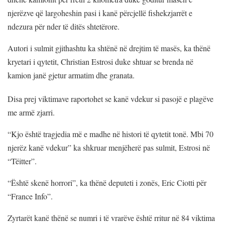
njerëzve që largoheshin pasi i kanë përcjellë fishekzjarrët e
ndezura për nder të ditës shtetërore.
Autori i sulmit gjithashtu ka shtënë në drejtim të masës, ka thënë
kryetari i qytetit, Christian Estrosi duke shtuar se brenda në
kamion janë gjetur armatim dhe granata.
Disa prej viktimave raportohet se kanë vdekur si pasojë e plagëve
me armë zjarri.
“Kjo është tragjedia më e madhe në histori të qytetit tonë. Mbi 70
njerëz kanë vdekur” ka shkruar menjëherë pas sulmit, Estrosi në
“Tëitter”.
“Është skenë horrori”, ka thënë deputeti i zonës, Eric Ciotti për
“France Info”.
Zyrtarët kanë thënë se numri i të vrarëve është rritur në 84 viktima