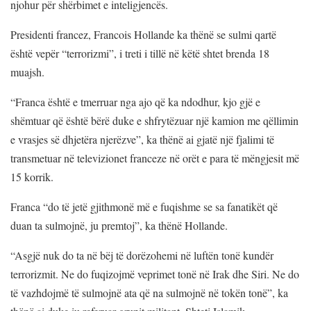
njohur për shërbimet e inteligjencës.
Presidenti francez, Francois Hollande ka thënë se sulmi qartë
është vepër “terrorizmi”, i treti i tillë në këtë shtet brenda 18
muajsh.
“Franca është e tmerruar nga ajo që ka ndodhur, kjo gjë e
shëmtuar që është bërë duke e shfrytëzuar një kamion me qëllimin
e vrasjes së dhjetëra njerëzve”, ka thënë ai gjatë një fjalimi të
transmetuar në televizionet franceze në orët e para të mëngjesit më
15 korrik.
Franca “do të jetë gjithmonë më e fuqishme se sa fanatikët që
duan ta sulmojnë, ju premtoj”, ka thënë Hollande.
“Asgjë nuk do ta në bëj të dorëzohemi në luftën tonë kundër
terrorizmit. Ne do fuqizojmë veprimet tonë në Irak dhe Siri. Ne do
të vazhdojmë të sulmojnë ata që na sulmojnë në tokën tonë”, ka