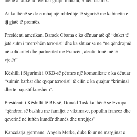
thënë ai duke iu referuar grupit militant, Shteti Islamik.
Ai ka thënë se do e mbaj një mbledhje të sigurisë me kabinetin e
tij gjatë të premtës.
Presidenti amerikan, Barack Obama e ka dënuar atë që “duket të
jetë sulm i tmerrshëm terrorist” dhe ka shtuar se ne “ne qëndrojmë
në solidaritet dhe partneritet me Francën, aleatin tonë më të
vjetër”.
Këshilli i Sigurimit i OKB-së përmes një komunikate e ka dënuar
“sulmin barbar dhe qyqar terrorist” të cilin e ka quajtur “kriminal
dhe të pajustifikueshëm”.
Presidenti i Këshillit të BE-së, Donald Tusk ka thënë se Evropa
“qëndron së bashku me familjet e viktimave, popullin francez dhe
qeverinë në luftën kundër dhunës dhe urrejtjes”.
Kancelarja gjermane, Angela Merke, duke folur në margjinat e