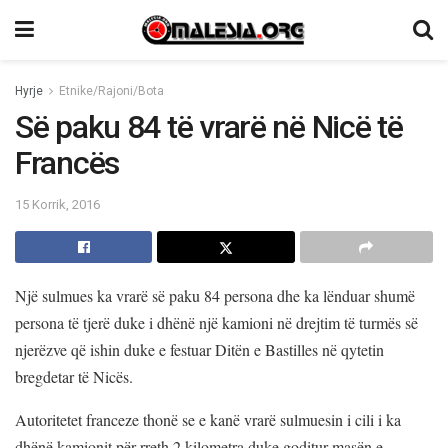
Hyrje
Etnike/Rajoni/Bota
Së paku 84 të vrarë në Nicë të
Francës
15 Korrik, 2016
Një sulmues ka vrarë së paku 84 persona dhe ka lënduar shumë
persona të tjerë duke i dhënë një kamioni në drejtim të turmës së
njerëzve që ishin duke e festuar Ditën e Bastilles në qytetin
bregdetar të Nicës.
Autoritetet franceze thonë se e kanë vrarë sulmuesin i cili i ka
dhënë kamionit për rreth 2 kilometra duke goditur masën e