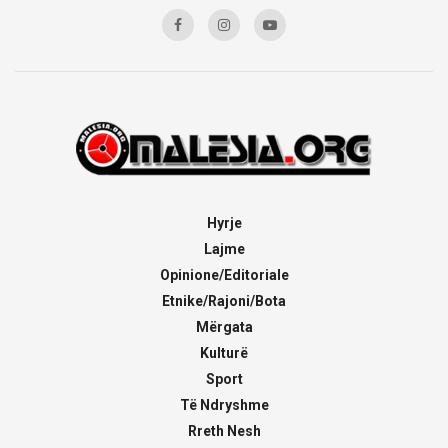
Hyrje
Lajme
Opinione/Editoriale
Etnike/Rajoni/Bota
Mërgata
Kulturë
Sport
Të Ndryshme
Rreth Nesh