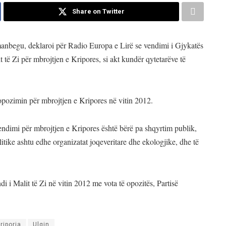
Share on Twitter
anbegu, deklaroi për Radio Europa e Lirë se vendimi i Gjykatës
 të Zi për mbrojtjen e Kripores, si akt kundër qytetarëve të
ropozimin për mbrojtjen e Kripores në vitin 2012.
ndimi për mbrojtjen e Kripores është bërë pa shqyrtim publik,
litike ashtu edhe organizatat joqeveritare dhe ekologjike, dhe të
 i Malit të Zi në vitin 2012 me vota të opozitës, Partisë
riporja
Ulqin