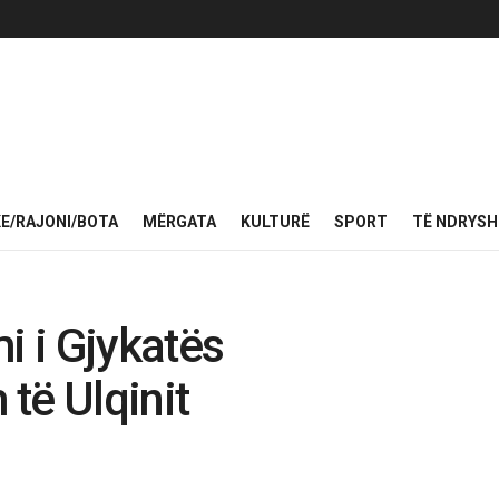
KE/RAJONI/BOTA
MËRGATA
KULTURË
SPORT
TË NDRYS
 i Gjykatës
të Ulqinit