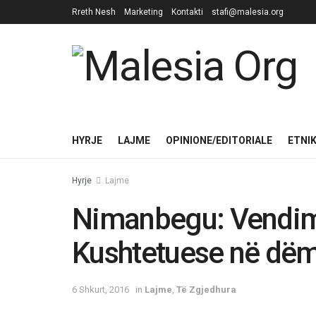
Rreth Nesh
Marketing
Kontakti
stafi@malesia.org
HYRJE
LAJME
OPINIONE/EDITORIALE
ETNI
Hyrje
Lajme
Nimanbegu: Vendimi
Kushtetuese në dëm 
6 Shkurt, 2016
in
Lajme
,
Të Zgjedhura