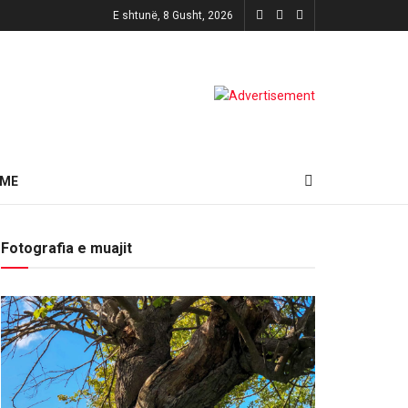
E shtunë, 8 Gusht, 2026
HME
Fotografia e muajit