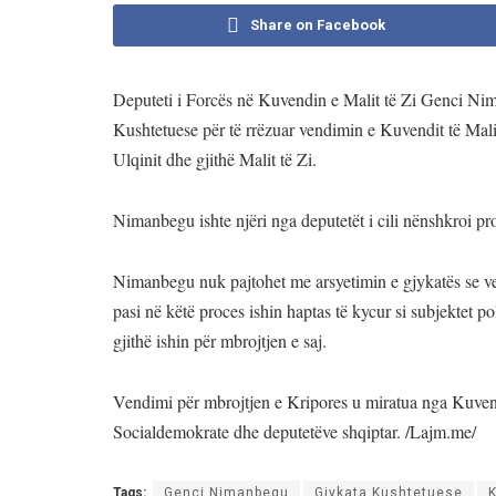
Share on Facebook
Deputeti i Forcës në Kuvendin e Malit të Zi Genci Nim
Kushtetuese për të rrëzuar vendimin e Kuvendit të Malit
Ulqinit dhe gjithë Malit të Zi.
Nimanbegu ishte njëri nga deputetët i cili nënshkroi p
Nimanbegu nuk pajtohet me arsyetimin e gjykatës se ve
pasi në këtë proces ishin haptas të kycur si subjektet po
gjithë ishin për mbrojtjen e saj.
Vendimi për mbrojtjen e Kripores u miratua nga Kuvendi
Socialdemokrate dhe deputetëve shqiptar. /Lajm.me/
Tags:
Genci Nimanbegu
Gjykata Kushtetuese
K