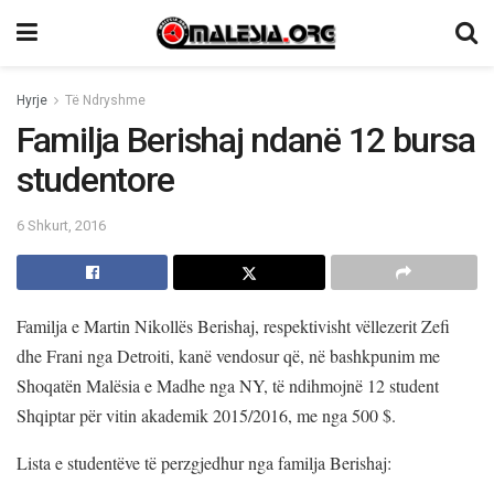
Hyrje
Të Ndryshme
Familja Berishaj ndanë 12 bursa
studentore
6 Shkurt, 2016
Familja e Martin Nikollës Berishaj, respektivisht vëllezerit Zefi
dhe Frani nga Detroiti, kanë vendosur që, në bashkpunim me
Shoqatën Malësia e Madhe nga NY, të ndihmojnë 12 student
Shqiptar për vitin akademik 2015/2016, me nga 500 $.
Lista e studentëve të perzgjedhur nga familja Berishaj: