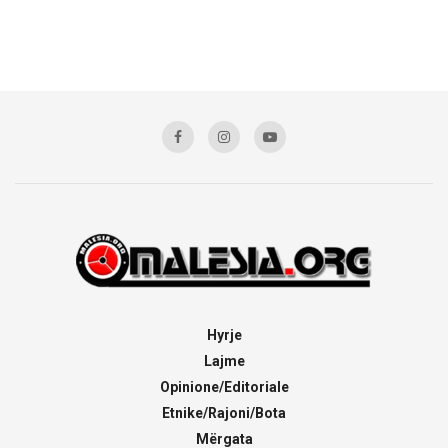
Hyrje
Lajme
Opinione/Editoriale
Etnike/Rajoni/Bota
Mërgata