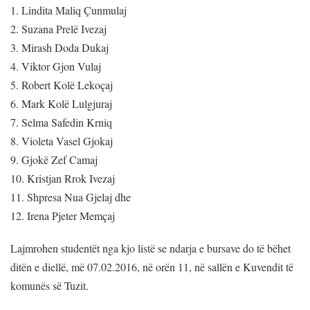
1. Lindita Maliq Çunmulaj
2. Suzana Prelë Ivezaj
3. Mirash Doda Dukaj
4. Viktor Gjon Vulaj
5. Robert Kolë Lekoçaj
6. Mark Kolë Lulgjuraj
7. Selma Safedin Krniq
8. Violeta Vasel Gjokaj
9. Gjokë Zef Camaj
10. Kristjan Rrok Ivezaj
11. Shpresa Nua Gjelaj dhe
12. Irena Pjeter Memçaj
Lajmrohen studentët nga kjo listë se ndarja e bursave do të bëhet
ditën e diellë, më 07.02.2016, në orën 11, në sallën e Kuvendit të
komunës së Tuzit.