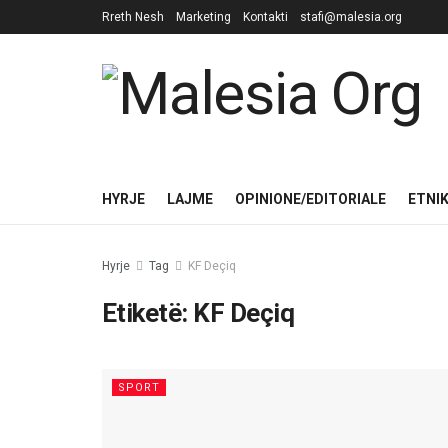
Rreth Nesh
Marketing
Kontakti
stafi@malesia.org
HYRJE
LAJME
OPINIONE/EDITORIALE
ETNI
Hyrje
Tag
KF Deçiq
Etiketë:
KF Deçiq
SPORT