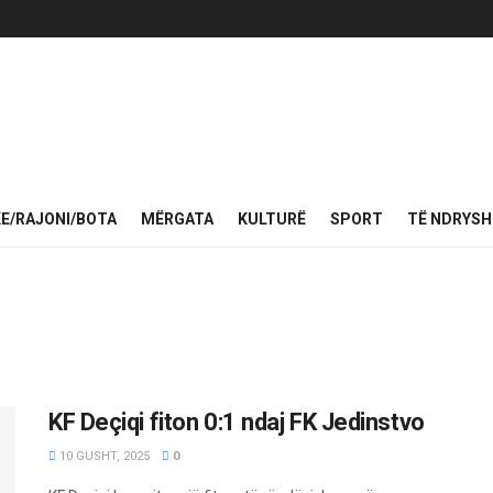
KE/RAJONI/BOTA
MËRGATA
KULTURË
SPORT
TË NDRYS
KF Deçiqi fiton 0:1 ndaj FK Jedinstvo
10 GUSHT, 2025
0