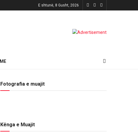
E shtunë, 8 Gusht, 2026
HME
Fotografia e muajit
Kënga e Muajit