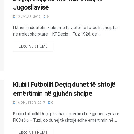
Jugosllavisë
13 JANAR, 2018
0
I ktheni indetitetin klubit më të vjetër të futbollit shqiptar
në trojet shqiptare – KF Deçiq – Tuz 1926, që ...
LEXO MË SHUMË
Klubi i Futbollit Deçiq duhet të shtojë
emërtimin në gjuhën shqipe
16 DHJETOR, 2017
0
Klubi i futbollit Deçiq, krahas emërtimit në gjuhën zyrtare
FK Dečić – Tuzi, do duhej të shtojë edhe emërtimin në ...
LEXO MË SHUMË