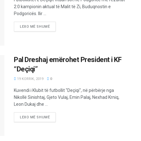
2:0 kampionin aktual të Malit të Zi, Buduqnostin e
Podgoricës. Ilir ...
LEXO MË SHUMË
Pal Dreshaj emërohet President i KF
“Deçiqi”
19 KORRIK, 2019
0
Kuvendi i Klubit të futbollit "Deçiqi", në përbërje nga
Nikollë Sinishtaj, Gjeto Vulaj, Emin Palaj, Nexhad Krniq,
Leon Dukaj dhe ...
LEXO MË SHUMË