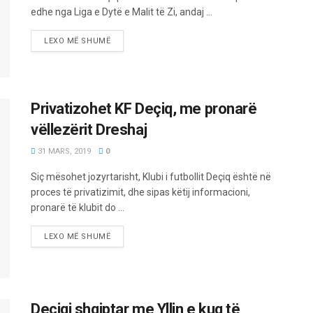
edhe nga Liga e Dytë e Malit të Zi, andaj ...
LEXO MË SHUMË
Privatizohet KF Deçiq, me pronarë
vëllezërit Dreshaj
31 MARS, 2019
0
Siç mësohet jozyrtarisht, Klubi i futbollit Deçiq është në
proces të privatizimit, dhe sipas këtij informacioni,
pronarë të klubit do ...
LEXO MË SHUMË
Deçiqi shqiptar me Yllin e kuq të