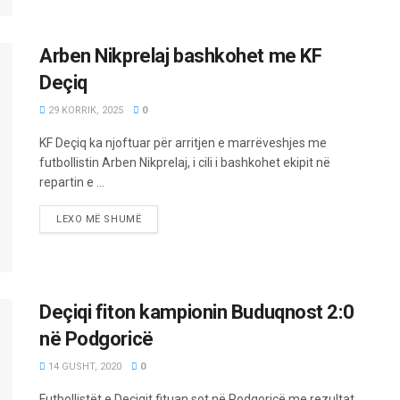
Arben Nikprelaj bashkohet me KF
Deçiq
29 KORRIK, 2025
0
KF Deçiq ka njoftuar për arritjen e marrëveshjes me
futbollistin Arben Nikprelaj, i cili i bashkohet ekipit në
repartin e ...
LEXO MË SHUMË
Deçiqi fiton kampionin Buduqnost 2:0
në Podgoricë
14 GUSHT, 2020
0
Futbollistët e Deçiqit fituan sot në Podgoricë me rezultat