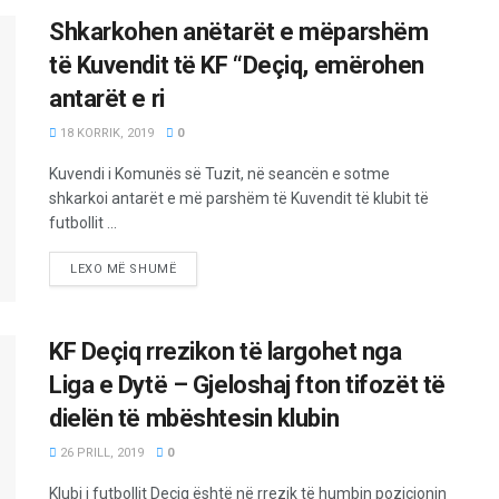
Shkarkohen anëtarët e mëparshëm
të Kuvendit të KF “Deçiq, emërohen
antarët e ri
18 KORRIK, 2019
0
Kuvendi i Komunës së Tuzit, në seancën e sotme
shkarkoi antarët e më parshëm të Kuvendit të klubit të
futbollit ...
LEXO MË SHUMË
KF Deçiq rrezikon të largohet nga
Liga e Dytë – Gjeloshaj fton tifozët të
dielën të mbështesin klubin
26 PRILL, 2019
0
Klubi i futbollit Deçiq është në rrezik të humbin pozicionin