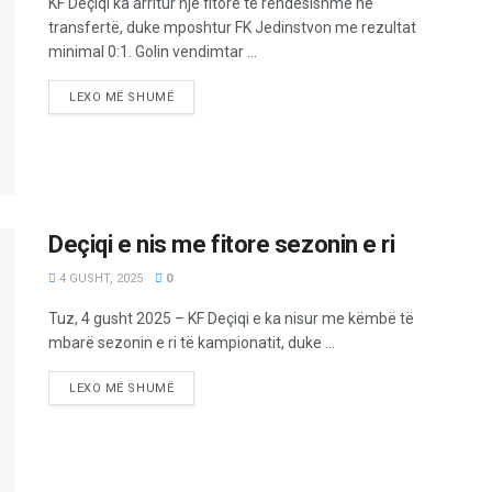
KF Deçiqi ka arritur një fitore të rëndësishme në
transfertë, duke mposhtur FK Jedinstvon me rezultat
minimal 0:1. Golin vendimtar ...
LEXO MË SHUMË
Deçiqi e nis me fitore sezonin e ri
4 GUSHT, 2025
0
Tuz, 4 gusht 2025 – KF Deçiqi e ka nisur me këmbë të
mbarë sezonin e ri të kampionatit, duke ...
LEXO MË SHUMË