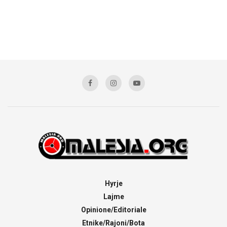
Hyrje
Lajme
Opinione/Editoriale
Etnike/Rajoni/Bota