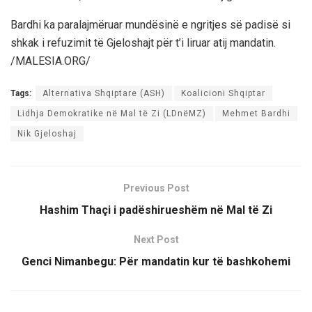
Bardhi ka paralajmëruar mundësinë e ngritjes së padisë si
shkak i refuzimit të Gjeloshajt për t’i liruar atij mandatin.
/MALESIA.ORG/
Tags:
Alternativa Shqiptare (ASH)
Koalicioni Shqiptar
Lidhja Demokratike në Mal të Zi (LDnëMZ)
Mehmet Bardhi
Nik Gjeloshaj
Previous Post
Hashim Thaçi i padëshirueshëm në Mal të Zi
Next Post
Genci Nimanbegu: Për mandatin kur të bashkohemi