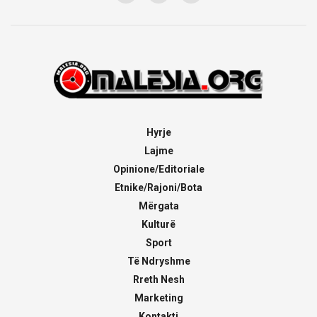
Hyrje
Lajme
Opinione/Editoriale
Etnike/Rajoni/Bota
Mërgata
Kulturë
Sport
Të Ndryshme
Rreth Nesh
Marketing
Kontakti