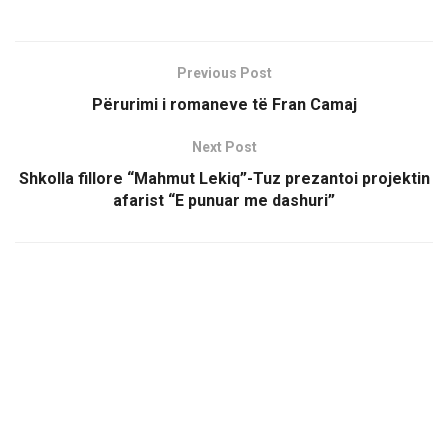
Previous Post
Përurimi i romaneve të Fran Camaj
Next Post
Shkolla fillore “Mahmut Lekiq”-Tuz prezantoi projektin
afarist “E punuar me dashuri”