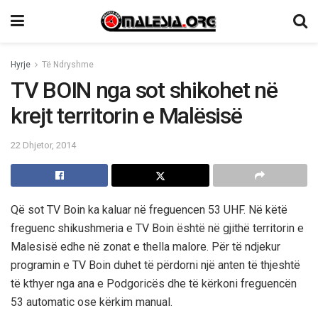
Hyrje
Të Ndryshme
TV BOIN nga sot shikohet në
krejt territorin e Malësisë
22 Dhjetor, 2014
Që sot TV Boin ka kaluar në freguencen 53 UHF. Në këtë
freguenc shikushmeria e TV Boin është në gjithë territorin e
Malesisë edhe në zonat e thella malore. Për të ndjekur
programin e TV Boin duhet të përdorni një anten të thjeshtë
të kthyer nga ana e Podgoricës dhe të kërkoni freguencën
53 automatic ose kërkim manual.