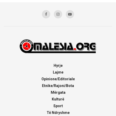
Hyrje
Lajme
Opinione/Editoriale
Etnike/Rajoni/Bota
Mërgata
Kulturë
Sport
Të Ndryshme