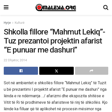
Hyrje
Kulturë
Shkolla fillore “Mahmut Lekiq”-
Tuz prezantoi projektin afarist
“E punuar me dashuri”
22 Dhjetor, 2014
Sot në ambientet e shkollës fillore “Mahmut Lekiq” të Tuzit
u bë prezantimi I projektit afarist “E punuar me dashuri” nga
lënda e re ndërmarrja …/ afarizmi dhe ekspozita shitëse e
Vitit të Ri të prodhimeve të afaristeve të rinj të shkollës. Kjo
lënde ka filluar që të aplikohet në procesin mësimor nga