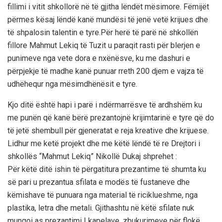
fillimi i vitit shkollorë në të gjitha lëndët mësimore. Fëmijët
përmes kësaj lëndë kanë mundësi të jenë vetë krijues dhe
të shpalosin talentin e tyre.
Për herë të parë në shkollën
fillore Mahmut Lekiq të Tuzit u paraqit rasti për blerjen e
punimeve nga vete dora e nxënësve, ku me dashuri e
përpjekje të madhe kanë punuar rreth 200 djem e vajza të
udhëhequr nga mësimdhënësit e tyre.
Kjo ditë është hapi i parë i ndërmarrësve të ardhshëm ku
me punën që kanë bërë prezantojnë krijimtarinë e tyre që do
të jetë shembull për gjeneratat e reja kreative dhe krijuese.
Lidhur me ketë projekt dhe me këtë lëndë të re Drejtori i
shkollës “Mahmut Lekiq” Nikollë Dukaj shprehet :
Për këtë ditë ishin të përgatitura prezantime të shumta ku
së pari u prezantua sfilata e modës të fustaneve dhe
këmishave të punuara nga material të riciklueshme, nga
plastika, letra dhe metali. Gjithashtu në këtë sfilate nuk
mungoi as prezantimi I kapelave, zbukurimeve për flokë,