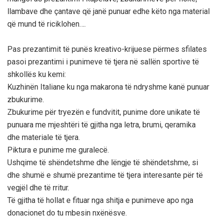
llambave dhe çantave që janë punuar edhe këto nga material
që mund të riciklohen….
Pas prezantimit të punës kreativo-krijuese përmes sfilates
pasoi prezantimi i punimeve të tjera në sallën sportive të
shkollës ku kemi:
Kuzhinën Italiane ku nga makarona të ndryshme kanë punuar
zbukurime.
Zbukurime për tryezën e fundvitit, punime dore unikate të
punuara me mjeshtëri të gjitha nga letra, brumi, qeramika
dhe materiale të tjera.
Piktura e punime me guralecë.
Ushqime të shëndetshme dhe lëngje të shëndetshme, si
dhe shumë e shumë prezantime të tjera interesante për të
vegjël dhe të rritur.
Të gjitha të hollat e fituar nga shitja e punimeve apo nga
donacionet do tu mbesin nxënësve.