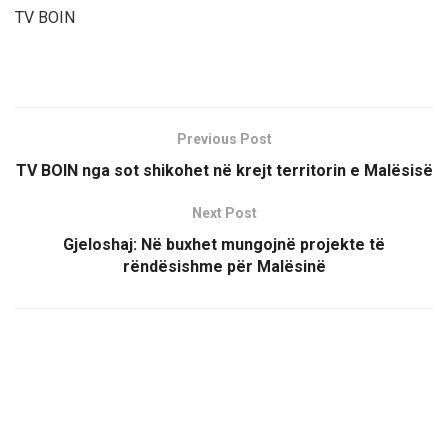
TV BOIN
Previous Post
TV BOIN nga sot shikohet në krejt territorin e Malësisë
Next Post
Gjeloshaj: Në buxhet mungojnë projekte të
rëndësishme për Malësinë