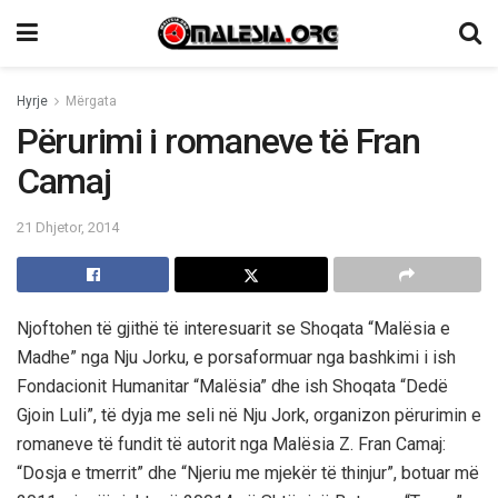
Hyrje
Mërgata
Përurimi i romaneve të Fran
Camaj
21 Dhjetor, 2014
Njoftohen të gjithë të interesuarit se Shoqata “Malësia e
Madhe” nga Nju Jorku, e porsaformuar nga bashkimi i ish
Fondacionit Humanitar “Malësia” dhe ish Shoqata “Dedë
Gjoin Luli”, të dyja me seli në Nju Jork, organizon përurimin e
romaneve të fundit të autorit nga Malësia Z. Fran Camaj:
“Dosja e tmerrit” dhe “Njeriu me mjekër të thinjur”, botuar më