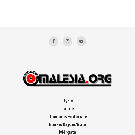
Hyrje
Lajme
Opinione/Editoriale
Etnike/Rajoni/Bota
Mërgata