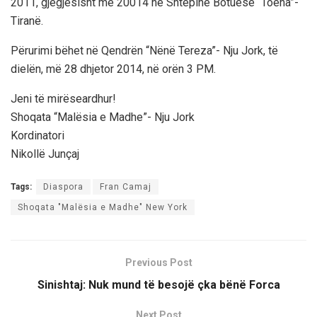
2011, gjegjësisht më 20014 në Shtëpinë Botuese “Toena”-
Tiranë.
Përurimi bëhet në Qendrën “Nënë Tereza”- Nju Jork, të
dielën, më 28 dhjetor 2014, në orën 3 PM.
Jeni të mirëseardhur!
Shoqata “Malësia e Madhe”- Nju Jork
Kordinatori
Nikollë Junçaj
Tags:
Diaspora
Fran Camaj
Shoqata "Malësia e Madhe" New York
Previous Post
Sinishtaj: Nuk mund të besojë çka bënë Forca
Next Post