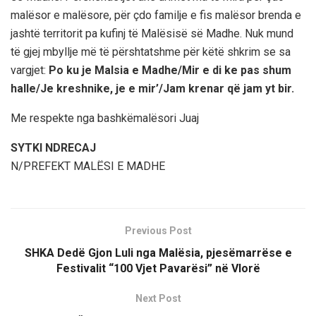
malësor e malësore, për çdo familje e fis malësor brenda e
jashtë territorit pa kufinj të Malësisë së Madhe. Nuk mund
të gjej mbyllje më të përshtatshme për këtë shkrim se sa
vargjet:
Po ku je Malsia e Madhe/Mir e di ke pas shum
halle/Je kreshnike, je e mir’/Jam krenar që jam yt bir.
Me respekte nga bashkëmalësori Juaj
SYTKI NDRECAJ
N/PREFEKT MALËSI E MADHE
Previous Post
SHKA Dedë Gjon Luli nga Malësia, pjesëmarrëse e
Festivalit “100 Vjet Pavarësi” në Vlorë
Next Post