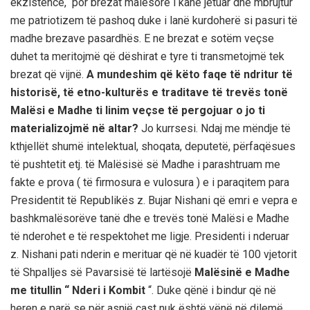
ekzistencë, por brezat malësorë i kanë jetuar dhe mbrujtur
me patriotizem të pashoq duke i lanë kurdoherë si pasuri të
madhe brezave pasardhës. E ne brezat e sotëm veçse
duhet ta meritojmë që dëshirat e tyre ti transmetojmë tek
brezat që vijnë.
A mundeshim që këto faqe të ndritur të
historisë, të etno-kulturës e traditave të trevës tonë
Malësi e Madhe ti linim veçse të pergojuar o jo ti
materializojmë në altar?
Jo kurrsesi. Ndaj me mëndje të
kthjellët shumë intelektual, shoqata, deputetë, përfaqësues
të pushtetit etj. të Malësisë së Madhe i parashtruam me
fakte e prova ( të firmosura e vulosura ) e i paraqitem para
Presidentit të Republikës z. Bujar Nishani që emri e vepra e
bashkmalësorëve tanë dhe e trevës tonë Malësi e Madhe
të nderohet e të respektohet me ligje. Presidenti i nderuar
z. Nishani pati nderin e merituar që në kuadër të 100 vjetorit
të Shpalljes së Pavarsisë të lartësojë
Malësinë e Madhe
me titullin “ Nderi i Kombit
“. Duke qënë i bindur që në
heren e parë se për asnjë çast nuk është vënë në dilemë,