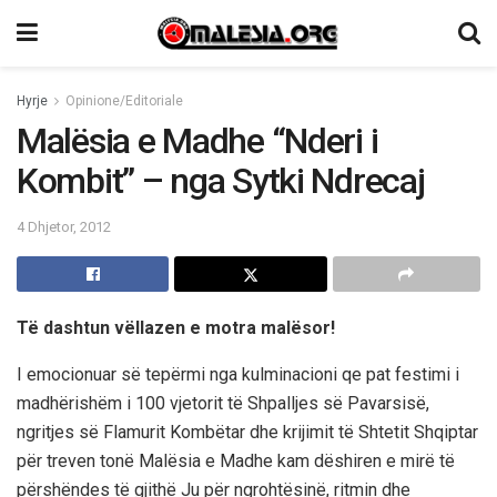
Hyrje
Opinione/Editoriale
Malësia e Madhe “Nderi i
Kombit” – nga Sytki Ndrecaj
4 Dhjetor, 2012
Të dashtun vëllazen e motra malësor!
I emocionuar së tepërmi nga kulminacioni qe pat festimi i
madhërishëm i 100 vjetorit të Shpalljes së Pavarsisë,
ngritjes së Flamurit Kombëtar dhe krijimit të Shtetit Shqiptar
për treven tonë Malësia e Madhe kam dëshiren e mirë të
përshëndes të gjithë Ju për ngrohtësinë, ritmin dhe