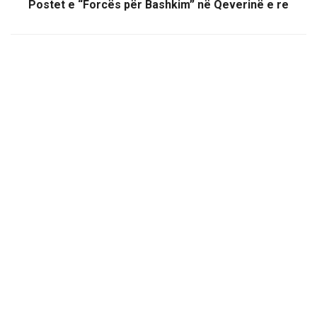
Postet e “Forcës për Bashkim” në Qeverinë e re