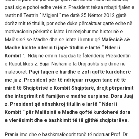
pasi siç e pohoi edhe vetë z. President teksa mbajti fjalën e
rastit në Teatrin “ Migjeni “ me datë 25 Nëntor 2012 gjatë
dorëzimit të titullit, por edhe duke përcaktuar qartë edhe në
motivacionin përkatës ishte i mirënjohur me historinë e
Malësisë së Madhe dhe se ishte i lumtur që
Malësisë së
Madhe kishte nderin ti japë titullin e lartë “ Nderi i
Kombit
”. Ndaj në emrin Tuaj dua të falenderoj Presidentin
e Republikës z. Bujar Nishani e ta Uroj ashtu siç dimë ne
malësorët:
Paçi faqen e bardhë e zoti qoftë kurdoherë
me ju z. President për të ndriçuar rrugen tane në të
mirë të Shqipërisë e Kombit Shqiptarë, drejt përparimit
dhe integrimit në familjen e madhe eurpiane. Dora Juaj
z. President që nënshkroj titullin e lartë “ Nderi i
Kombit “ për Malësinë e Madhe qoftë kurdoherë dora
e vlerësimit dhe e bashkimit të të gjithë shqiptarëve.
Prania ime dhe e bashkmalësorit tonë të nderuar Prof. Dr.