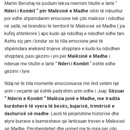
Martin Berishaj në podium teksa merrnim titullin e lartë “
Nderi i Kombit “ për Malësinë e Madhe
ishin të mbushur
por edhe shpërndanim emocione tek çdo malësor i ndodhur
në sallë, në brendësi të territorit të Malësisë së Madhe ( pa
kufinj shtetërorë ) apo kudo që ndodhej e ndodhet edhe tani.
Ashtu siç jam i bindur se të tilla emocione janë të
shpërndara anëkënd trojeve shqiptare e kudo ku ndodhen
shqiptarë, pasi gëzimi i yni për
Malësinë e Madhe
i
nderuar me titullin e lartë “
Nderi i Kombit
“ është edhe
gëzimi i tyre.
Ndaj në të tilla momente emocionuese më lind vetëm një
urim i veçantë
që është padyshim urim edhe i Juaji:
Gëzuar
“ Nderin e Kombit “ Malësia jonë e Madhe, me tradita
kurdoherë të vyera të besës, bujarisë, trimërisë e
dashurisë së madhe
. Lavdi të përjetshme historisë dhe
atyre burrave e burrneshave që lartësuan treven e Malësisë
së Madhe. Përshendetjet dhe urimet ma të mira për çdo