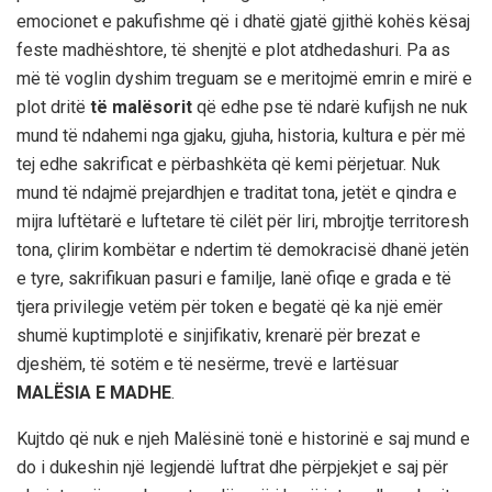
emocionet e pakufishme që i dhatë gjatë gjithë kohës kësaj
feste madhështore, të shenjtë e plot atdhedashuri. Pa as
më të voglin dyshim treguam se e meritojmë emrin e mirë e
plot dritë
të malësorit
që edhe pse të ndarë kufijsh ne nuk
mund të ndahemi nga gjaku, gjuha, historia, kultura e për më
tej edhe sakrificat e përbashkëta që kemi përjetuar. Nuk
mund të ndajmë prejardhjen e traditat tona, jetët e qindra e
mijra luftëtarë e luftetare të cilët për liri, mbrojtje territoresh
tona, çlirim kombëtar e ndertim të demokracisë dhanë jetën
e tyre, sakrifikuan pasuri e familje, lanë ofiqe e grada e të
tjera privilegje vetëm për token e begatë që ka një emër
shumë kuptimplotë e sinjifikativ, krenarë për brezat e
djeshëm, të sotëm e të nesërme, trevë e lartësuar
MALËSIA E MADHE
.
Kujtdo që nuk e njeh Malësinë tonë e historinë e saj mund e
do i dukeshin një legjendë luftrat dhe përpjekjet e saj për