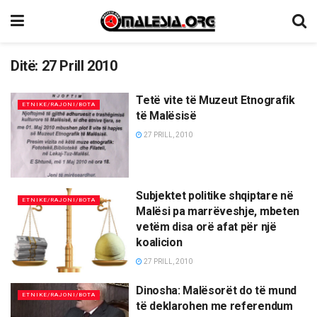
Ditë:
27 Prill 2010
Tetë vite të Muzeut Etnografik
ETNIKE/RAJONI/BOTA
të Malësisë
27 PRILL, 2010
Subjektet politike shqiptare në
ETNIKE/RAJONI/BOTA
Malësi pa marrëveshje, mbeten
vetëm disa orë afat për një
koalicion
27 PRILL, 2010
Dinosha: Malësorët do të mund
ETNIKE/RAJONI/BOTA
të deklarohen me referendum