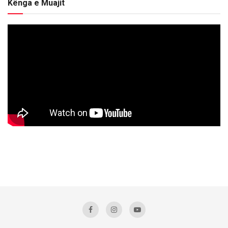
Kënga e Muajit