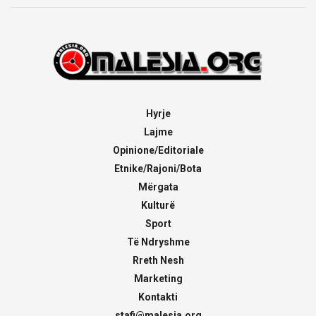
Hyrje
Lajme
Opinione/Editoriale
Etnike/Rajoni/Bota
Mërgata
Kulturë
Sport
Të Ndryshme
Rreth Nesh
Marketing
Kontakti
stafi@malesia.org