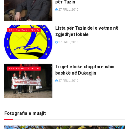
për Tuzin
27 PRILL, 2010
Lista për Tuzin del e vetme në
ETNIKE/RAJONI/BOTA
zgjedhjet lokale
27 PRILL, 2010
Trojet etnike shqiptare ishin
ETNIKE/RAJONI/BOTA
bashkë në Dukagjin
27 PRILL, 2010
Fotografia e muajit