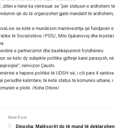
 ditën e hënë ka vlerësuar se “për statusin e ardhshëm të
rendumin që do të organizohet gjatë mandatit të ardhshëm,
vaLive se këtë e mundëson marrëveshtja që fundjavën e
ratike të Socialistëve /PDS/, Milo Gjukanoviq dhe kryetari
ha.
verdinë e partnerizmit dhe bashkëpunimit frytdhënës
gon se këto dy subjekte politike gjithnjë kanë parasysh, në
rfaqësojnë”, nënvizon Çaushi.
ërinë e hapave politikë të UDSH-së, i cili para 4 vjetëve
jë periudhë kalimtare, të ketë status të komunës urbane, i
 komunën e plotë. /Koha Ditore/
Next Post
Dinosha: Malësorët do të mund të deklarohen