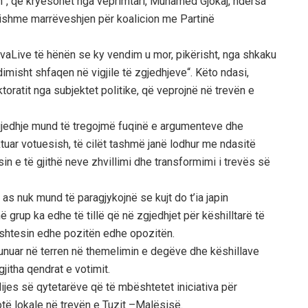
in”, që kryesohet nga veprimtari, Muhamed Gjokaj, ndërsa
dishme marrëveshjen për koalicion me Partinë
aLive të hënën se ky vendim u mor, pikërisht, nga shkaku
misht shfaqen në vigjile të zgjedhjeve“. Këto ndasi,
toratit nga subjektet politike, që veprojnë në trevën e
gjedhje mund të tregojmë fuqinë e argumenteve dhe
uar votuesish, të cilët tashmë janë lodhur me ndasitë
in e të gjithë neve zhvillimi dhe transformimi i trevës së
as nuk mund të paragjykojnë se kujt do t’ia japin
 grup ka edhe të tillë që në zgjedhjet për këshilltarë të
ështesin edhe pozitën edhe opozitën.
punuar në terren në themelimin e degëve dhe këshillave
jitha qendrat e votimit.
dijes së qytetarëve që të mbështetet iniciativa për
të lokale në trevën e Tuzit –Malësisë.