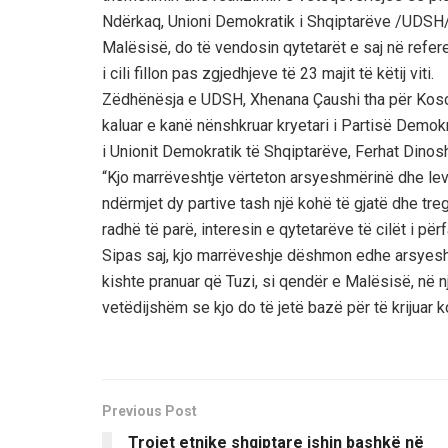
Ndërkaq, Unioni Demokratik i Shqiptarëve /UDSH/,
Malësisë, do të vendosin qytetarët e saj në refe
i cili fillon pas zgjedhjeve të 23 majit të këtij viti.
Zëdhënësja e UDSH, Xhenana Çaushi tha për Koso
kaluar e kanë nënshkruar kryetari i Partisë Demok
i Unionit Demokratik të Shqiptarëve, Ferhat Dinos
“Kjo marrëveshtje vërteton arsyeshmërinë dhe le
ndërmjet dy partive tash një kohë të gjatë dhe tre
radhë të parë, interesin e qytetarëve të cilët i pë
Sipas saj, kjo marrëveshje dëshmon edhe arsyeshm
kishte pranuar që Tuzi, si qendër e Malësisë, në n
vetëdijshëm se kjo do të jetë bazë për të krijuar
Previous Post
Trojet etnike shqiptare ishin bashkë në