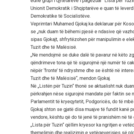
edhe grupi i qytetarëve i pagëzuar “Lista për Tuz
Unionit Demokratik i Shqiptarëve e quan të lever
Demokratike të Socialistëve.
Veprimtari Muhamed Gjokaj ka deklaruar për Kosov
se „nuk duam të bëhemi pjesë e ndasive që vazhdi
sipas Gjokajt, shfrytëzohen për manipulimin e elek
Tuzit dhe të Malësisë.
„Ne mendojmë se duke dalë të pavarur në këto z
qëndrimeve tona që të sigurojmë një numër të cakt
nëpër ‘fronte’ të ndryshme dhe se është në interes
Tuzit dhe të Malësisë“, mendon Gjokaj.
Në „Listën për Tuzin“ thonë se aktualisht nuk duan 
përkrahjen nëse sigurojnë mandate për faktin se në
Parlamentit të kryeqytetit, Podgoricës, do të mb
Gjokaj shton se gjatë disa muajve të fundit kanë 
vendore, kështu që do të jenë të pranishëm në të g
„Lista për Tuzin“ qëllim kryesor ka ngritjen e vetë
themelimin dhe realizimin e vetëqeverisjes së plo