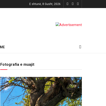
E shtunë, 8 Gusht, 2026
HME
Fotografia e muajit