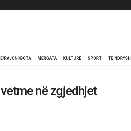
KE/RAJONI/BOTA
MËRGATA
KULTURË
SPORT
TË NDRYS
e vetme në zgjedhjet