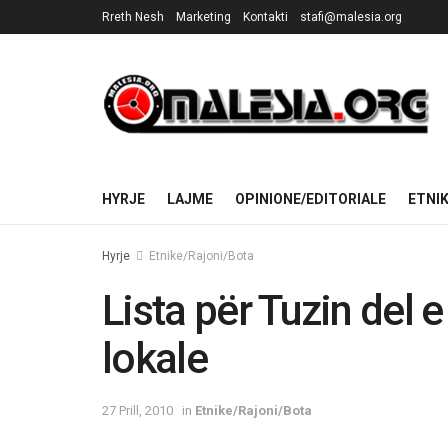
Rreth Nesh
Marketing
Kontakti
stafi@malesia.org
HYRJE
LAJME
OPINIONE/EDITORIALE
ETNI
Hyrje
Etnike/Rajoni/Bota
Lista për Tuzin del 
lokale
27 Prill, 2010
in
Etnike/Rajoni/Bota