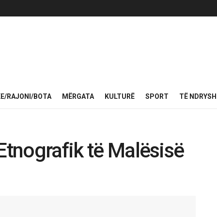
KE/RAJONI/BOTA
MËRGATA
KULTURË
SPORT
TË NDRYS
Etnografik të Malësisë