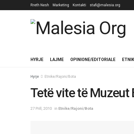
Rreth Nesh
Marketing
Kontakti
stafi@malesia.org
HYRJE
LAJME
OPINIONE/EDITORIALE
ETNI
Hyrje
Etnike/Rajoni/Bota
Tetë vite të Muzeut 
27 Prill, 2010
in
Etnike/Rajoni/Bota