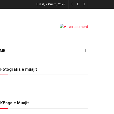
E diel, 9 Gusht, 2026
HME
Fotografia e muajit
Kënga e Muajit