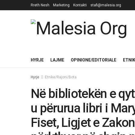
Rreth Nesh
Marketing
Kontakti
stafi@malesia.org
HYRJE
LAJME
OPINIONE/EDITORIALE
ETNI
Hyrje
Etnike/Rajoni/Bota
Në bibliotekën e qyt
u përurua libri i Ma
Fiset, Ligjet e Zako