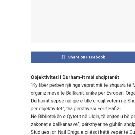
Share on Facebook
Objektiviteti i Durham-it mbi shqiptarët
“Ky libër përbën një nga veprat më të shquara të 
organizimeve të Ballkanit, unike për Evropën. Orga
Durhamit sepse një gjë e tillë u ruajt vetëm në Shq
për objektivitet”, tha përkthyesi Ferit Hafizi.
Në Bibliotekën e Qytetit në Ulqin, të enjten u bë për
zakonet e ballkanasve”, përkthyer në gjuhën shqip
Studiuesi dr. Nail Draga e cilësoi këtë vepër të D