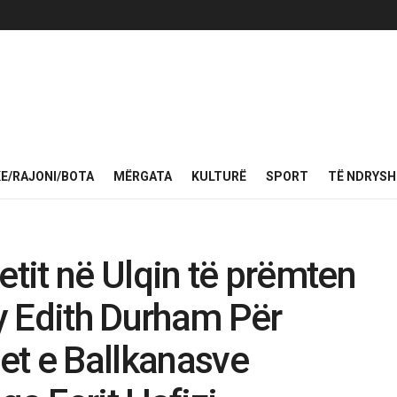
KE/RAJONI/BOTA
MËRGATA
KULTURË
SPORT
TË NDRYS
etit në Ulqin të prëmten
ry Edith Durham Për
net e Ballkanasve