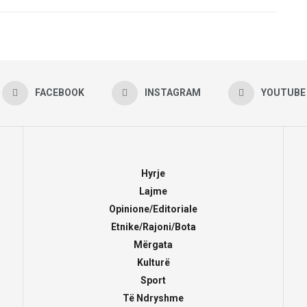
FACEBOOK
INSTAGRAM
YOUTUBE
Hyrje
Lajme
Opinione/Editoriale
Etnike/Rajoni/Bota
Mërgata
Kulturë
Sport
Të Ndryshme