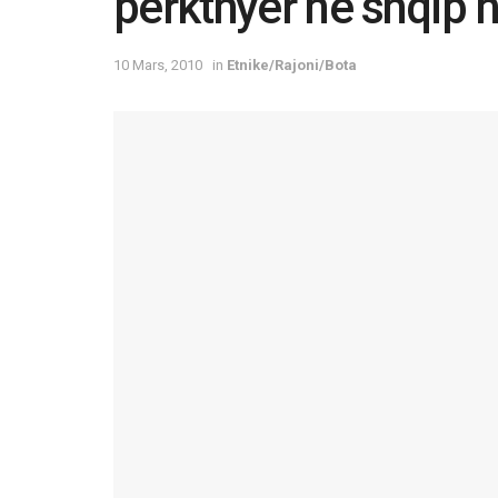
përkthyer në shqip n
10 Mars, 2010
in
Etnike/Rajoni/Bota