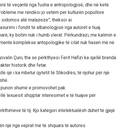
rë të veçantë nga fusha e antropologjisë, dhe në ketë
probleme me rëndësi jo vetëm për kulturën popullore
r sidomos atë malazeze”, theksoi ai.
asurimi i fondit të albanologjisë nga autorët e huaj.
arë, ky botim nuk i humb vlerat. Përkundrazi, me kalimin e
mente komplekse antopologjike të cilat nuk hasen më në
jovalin Çuni, tha se përkthyesi Ferit Hafizi ka sjellë brenda
akter historik dhe fetar.
llë që i ka mbetur qytetit të Shkodrës, të njohur për një
shë.
 që punon shumë e promovohet pak.
jellë lexuesit shqiptar interesimet e të huajve për
rkthimeve të tij. Kjo kategori intelektualësh duhet të gjejë
ërbën një nga veprat më të shquara të autores.