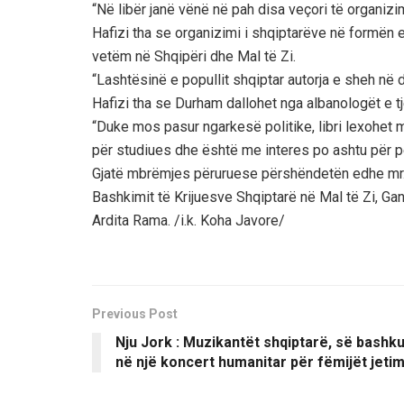
“Në libër janë vënë në pah disa veçori të organizim
Hafizi tha se organizimi i shqiptarëve në formën e f
vetëm në Shqipëri dhe Mal të Zi.
“Lashtësinë e popullit shqiptar autorja e sheh në do
Hafizi tha se Durham dallohet nga albanologët e tje
“Duke mos pasur ngarkesë politike, libri lexohet 
për studiues dhe është me interes po ashtu për p
Gjatë mbrëmjes përuruese përshëndetën edhe mr. S
Bashkimit të Krijuesve Shqiptarë në Mal të Zi, Ga
Ardita Rama. /i.k. Koha Javore/
Previous Post
Nju Jork : Muzikantët shqiptarë, së bashk
në një koncert humanitar për fëmijët jeti