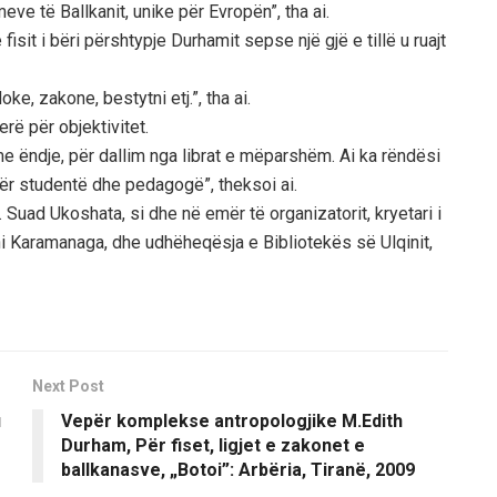
eve të Ballkanit, unike për Evropën”, tha ai.
isit i bëri përshtypje Durhamit sepse një gjë e tillë u ruajt
ke, zakone, bestytni etj.”, tha ai.
rë për objektivitet.
me ëndje, për dallim nga librat e mëparshëm. Ai ka rëndësi
ër studentë dhe pedagogë”, theksoi ai.
uad Ukoshata, si dhe në emër të organizatorit, kryetari i
ni Karamanaga, dhe udhëheqësja e Bibliotekës së Ulqinit,
Next Post
u
Vepër komplekse antropologjike M.Edith
m
Durham, Për fiset, ligjet e zakonet e
ballkanasve, „Botoi”: Arbëria, Tiranë, 2009