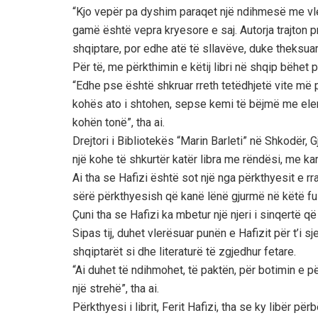
“Kjo vepër pa dyshim paraqet një ndihmesë me vle
gamë është vepra kryesore e saj. Autorja trajton 
shqiptare, por edhe atë të sllavëve, duke theksua
Për të, me përkthimin e këtij libri në shqip bëhet p
“Edhe pse është shkruar rreth tetëdhjetë vite më p
kohës ato i shtohen, sepse kemi të bëjmë me ele
kohën tonë”, tha ai.
Drejtori i Bibliotekës “Marin Barleti” në Shkodër, G
një kohe të shkurtër katër libra me rëndësi, me kar
Ai tha se Hafizi është sot një nga përkthyesit e rra
sërë përkthyesish që kanë lënë gjurmë në këtë fu
Çuni tha se Hafizi ka mbetur një njeri i sinqertë
Sipas tij, duhet vlerësuar punën e Hafizit për t’i s
shqiptarët si dhe literaturë të zgjedhur fetare.
“Ai duhet të ndihmohet, të paktën, për botimin e pë
një strehë”, tha ai.
Përkthyesi i librit, Ferit Hafizi, tha se ky libër p