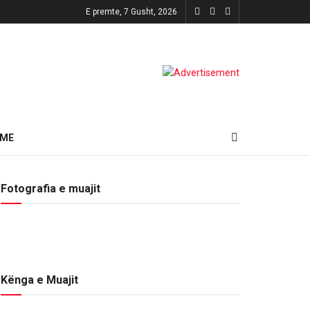
E premte, 7 Gusht, 2026
HME
Fotografia e muajit
Kënga e Muajit