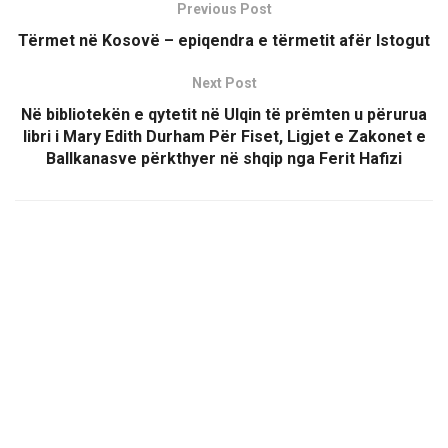
Previous Post
Tërmet në Kosovë – epiqendra e tërmetit afër Istogut
Next Post
Në bibliotekën e qytetit në Ulqin të prëmten u përurua
libri i Mary Edith Durham Për Fiset, Ligjet e Zakonet e
Ballkanasve përkthyer në shqip nga Ferit Hafizi