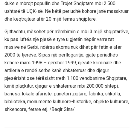
duke e mbrojt popullin dhe Trojet Shqiptare mbi 2.500
ushtarë të UÇK-së. Në këtë periudhë kohore janë masakruar
dhe keqtrajtuar afër 20 mijë femra shqiptare.
Gjithashtu, mësohet për rrëmbimin e mbi 3 mijë shqiptarëve,
ku pas luftës një pjesë e tyre u gjetën nëpër varrezat
masive në Serbi, ndërsa akoma nuk dihet për fatin e afer
2000 të tjerëve. Sipas një përllogaritje, gjatë periudhës
kohore mars 1998 – qershor 1999, njësitë kriminale dhe
artileria e rendë serbe kanë shkatërruar dhe djegur
pjesërisht ose tërësisht rreth 1.100 vendbanime Shqiptare,
kanë plaçkitur, djegur e shkatërruar mbi 200.000 shtëpi,
banesa, lokale afariste, punëtori zejtare, fabrika, shkolla,
biblioteka, monumente kulturore-historike, objekte kulturore,
shkencore, fetare etj. /Beqir Sina/