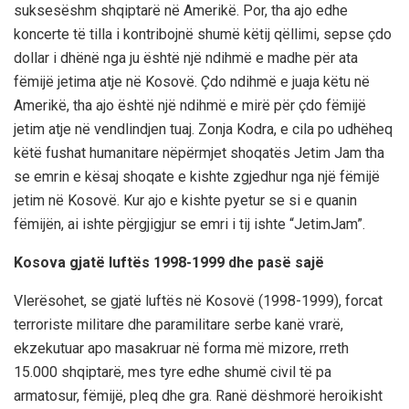
suksesëshm shqiptarë në Amerikë. Por, tha ajo edhe
koncerte të tilla i kontribojnë shumë këtij qëllimi, sepse çdo
dollar i dhënë nga ju është një ndihmë e madhe për ata
fëmijë jetima atje në Kosovë. Çdo ndihmë e juaja këtu në
Amerikë, tha ajo është një ndihmë e mirë për çdo fëmijë
jetim atje në vendlindjen tuaj. Zonja Kodra, e cila po udhëheq
këtë fushat humanitare nëpërmjet shoqatës Jetim Jam tha
se emrin e kësaj shoqate e kishte zgjedhur nga një fëmijë
jetim në Kosovë. Kur ajo e kishte pyetur se si e quanin
fëmijën, ai ishte përgjigjur se emri i tij ishte “JetimJam”.
Kosova gjatë luftës 1998-1999 dhe pasë sajë
Vlerësohet, se gjatë luftës në Kosovë (1998-1999), forcat
terroriste militare dhe paramilitare serbe kanë vrarë,
ekzekutuar apo masakruar në forma më mizore, rreth
15.000 shqiptarë, mes tyre edhe shumë civil të pa
armatosur, fëmijë, pleq dhe gra. Ranë dëshmorë heroikisht