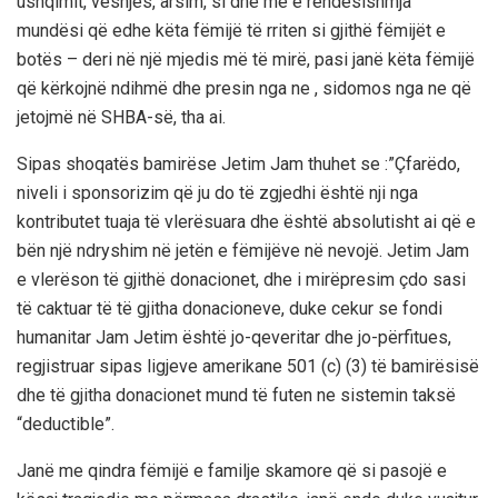
ushqimit, veshjes, arsim, si dhe më e rëndësishmja
mundësi që edhe këta fëmijë të rriten si gjithë fëmijët e
botës – deri në një mjedis më të mirë, pasi janë këta fëmijë
që kërkojnë ndihmë dhe presin nga ne , sidomos nga ne që
jetojmë në SHBA-së, tha ai.
Sipas shoqatës bamirëse Jetim Jam thuhet se :”Çfarëdo,
niveli i sponsorizim që ju do të zgjedhi është nji nga
kontributet tuaja të vlerësuara dhe është absolutisht ai që e
bën një ndryshim në jetën e fëmijëve në nevojë. Jetim Jam
e vlerëson të gjithë donacionet, dhe i mirëpresim çdo sasi
të caktuar të të gjitha donacioneve, duke cekur se fondi
humanitar Jam Jetim është jo-qeveritar dhe jo-përfitues,
regjistruar sipas ligjeve amerikane 501 (c) (3) të bamirësisë
dhe të gjitha donacionet mund të futen ne sistemin taksë
“deductible”.
Janë me qindra fëmijë e familje skamore që si pasojë e