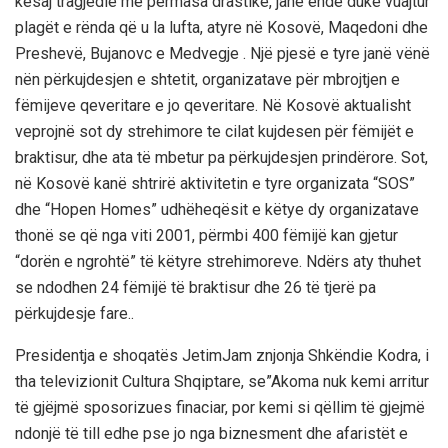
kësaj tragjedie me përmasa drastike, janë ende duke vuajtur
plagët e rënda që u la lufta, atyre në Kosovë, Maqedoni dhe
Preshevë, Bujanovc e Medvegje . Një pjesë e tyre janë vënë
nën përkujdesjen e shtetit, organizatave për mbrojtjen e
fëmijeve qeveritare e jo qeveritare. Në Kosovë aktualisht
veprojnë sot dy strehimore te cilat kujdesen për fëmijët e
braktisur, dhe ata të mbetur pa përkujdesjen prindërore. Sot,
në Kosovë kanë shtrirë aktivitetin e tyre organizata “SOS”
dhe “Hopen Homes” udhëheqësit e këtye dy organizatave
thonë se që nga viti 2001, përmbi 400 fëmijë kan gjetur
“dorën e ngrohtë” të këtyre strehimoreve. Ndërs aty thuhet
se ndodhen 24 fëmijë të braktisur dhe 26 të tjerë pa
përkujdesje fare..
Presidentja e shoqatës JetimJam znjonja Shkëndie Kodra, i
tha televizionit Cultura Shqiptare, se”Akoma nuk kemi arritur
të gjëjmë sposorizues finaciar, por kemi si qëllim të gjejmë
ndonjë të till edhe pse jo nga biznesment dhe afaristët e