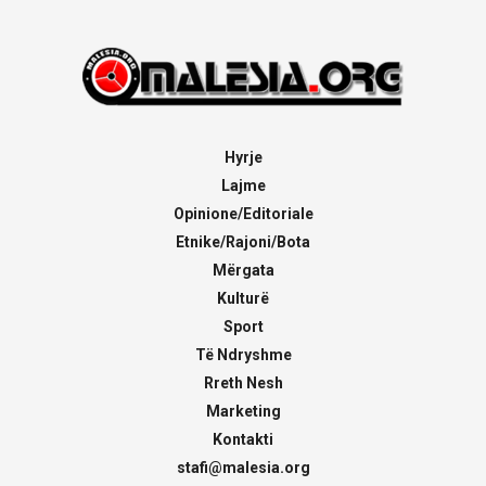
Hyrje
Lajme
Opinione/Editoriale
Etnike/Rajoni/Bota
Mërgata
Kulturë
Sport
Të Ndryshme
Rreth Nesh
Marketing
Kontakti
stafi@malesia.org