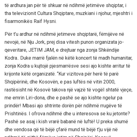
të ardhura jan për të shkuar në ndihmë jetimëve shqiptar, i
tha televizionit Cultura Shqiptare, muzkiani i njohur, mjeshtri i
fisarmonikës Raif Hysni.
Për t’u ardhur në ndihmë jetimeve shqiptarë, fëmijëve në
nevojë, në Nju Jork, prej disa vitesh punon organizata jo-
qeveritare, JETIM JAM, e drejtuar nga zonja Shkëndije
Kodra.. Duke marrë fjalën në këtë koncert të madh humanitar,
zonja Kodra u kujtojë pjesmarrësve sesi ajo kishte arritur të
krijonte këtë organizatë. “Kur vizitova për herë të parë
Shqipërinë, dhe Kosovën, e pas luftës në vitin 2000,
rastësisht në Kosovë takova një vajzë të vogël shtatë vjeçe,
me emrin Liri-dona, dhe e pashë se ajo kishte ngelur pa
prindër! Mbasi ajo shtrinte dorën për ndihmë rrugëve të
Prishtinës. I ofrova ndihmë dhe u interesova se ku jetonte?
Pashë se asaj i kish vrarë babanë në luftë! U preka shumë
dhe vendosa që të bëjë çfarë mund të bëjë t’ju vijë në