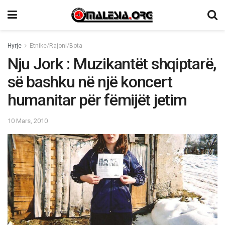
Hyrje
Etnike/Rajoni/Bota
Nju Jork : Muzikantët shqiptarë,
së bashku në një koncert
humanitar për fëmijët jetim
10 Mars, 2010