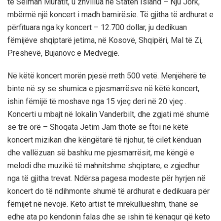
të Selman Muratit, u zhvillua në Staten Island – Nju Jork,
mbërmë një koncert i madh bamirësie. Të gjitha të ardhurat e
përfituara nga ky koncert – 12.700 dollar, ju dedikuan
fëmijëve shqiptarë jetima, në Kosovë, Shqipëri, Mal të Zi,
Preshevë, Bujanovc e Medvegje.
Në këtë koncert morën pjesë rreth 500 vetë. Menjëherë të
binte në sy se shumica e pjesmarrësve në këtë koncert,
ishin fëmijë të moshave nga 15 vjeç deri në 20 vjeç .
Koncerti u mbajt në lokalin Vanderbilt, dhe zgjati më shumë
se tre orë – Shoqata Jetim Jam thotë se ftoi në këtë
koncert mizikan dhe këngëtarë të njohur, të cilët kënduan
dhe vallëzuan së bashku me pjesmarrësit, me këngë e
melodi dhe muzikë të mahnitshme shqiptare, e zgjedhur
nga të gjitha trevat. Ndërsa pagesa modeste për hyrjen në
koncert do të ndihmonte shumë të ardhurat e dedikuara për
fëmijët në nevojë. Këto artist të mrekullueshm, thanë se
edhe ata po këndonin falas dhe se ishin të kënaqur që këto