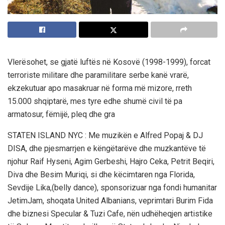
Vlerësohet, se gjatë luftës në Kosovë (1998-1999), forcat
terroriste militare dhe paramilitare serbe kanë vrarë,
ekzekutuar apo masakruar në forma më mizore, rreth
15.000 shqiptarë, mes tyre edhe shumë civil të pa
armatosur, fëmijë, pleq dhe gra
STATEN ISLAND NYC : Me muzikën e Alfred Popaj & DJ
DISA, dhe pjesmarrjen e këngëtarëve dhe muzkantëve të
njohur Raif Hyseni, Agim Gerbeshi, Hajro Ceka, Petrit Beqiri,
Diva dhe Besim Muriqi, si dhe këcimtaren nga Florida,
Sevdije Lika,(belly dance), sponsorizuar nga fondi humanitar
JetimJam, shoqata United Albanians, veprimtari Burim Fida
dhe biznesi Specular & Tuzi Cafe, nën udhëheqjen artistike