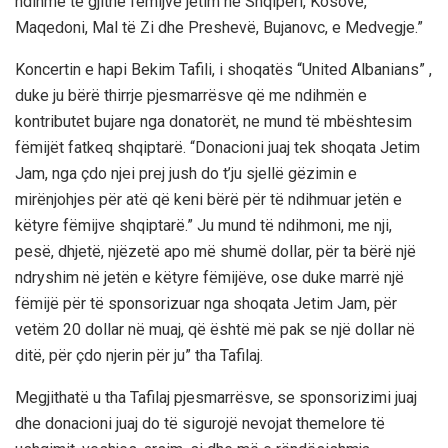
ndihmë të gjithë fëmijve jetim në Shqipëri, Kosovë,
Maqedoni, Mal të Zi dhe Preshevë, Bujanovc, e Medvegje.”
Koncertin e hapi Bekim Tafili, i shoqatës “United Albanians” ,
duke ju bërë thirrje pjesmarrësve që me ndihmën e
kontributet bujare nga donatorët, ne mund të mbështesim
fëmijët fatkeq shqiptarë. “Donacioni juaj tek shoqata Jetim
Jam, nga çdo njei prej jush do t’ju sjellë gëzimin e
mirënjohjes për atë që keni bërë për të ndihmuar jetën e
këtyre fëmijve shqiptarë.” Ju mund të ndihmoni, me nji,
pesë, dhjetë, njëzetë apo më shumë dollar, për ta bërë një
ndryshim në jetën e këtyre fëmijëve, ose duke marrë një
fëmijë për të sponsorizuar nga shoqata Jetim Jam, për
vetëm 20 dollar në muaj, që është më pak se një dollar në
ditë, për çdo njerin për ju” tha Tafilaj.
Megjithatë u tha Tafilaj pjesmarrësve, se sponsorizimi juaj
dhe donacioni juaj do të sigurojë nevojat themelore të