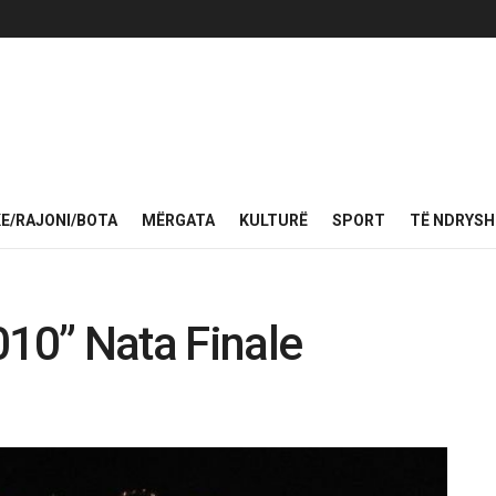
KE/RAJONI/BOTA
MËRGATA
KULTURË
SPORT
TË NDRYS
010” Nata Finale