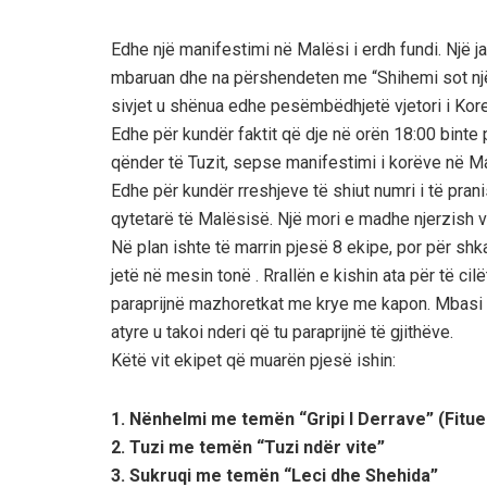
Edhe një manifestimi në Malësi i erdh fundi. Një j
mbaruan dhe na përshendeten me “Shihemi sot një v
sivjet u shënua edhe pesëmbëdhjetë vjetori i Kor
Edhe për kundër faktit që dje në orën 18:00 binte 
qënder të Tuzit, sepse manifestimi i korëve në Mal
Edhe për kundër rreshjeve të shiut numri i të pra
qytetarë të Malësisë. Një mori e madhe njerzish 
Në plan ishte të marrin pjesë 8 ekipe, por për shka
jetë në mesin tonë . Rrallën e kishin ata për të cilë
paraprijnë mazhoretkat me krye me kapon. Mbasi që v
atyre u takoi nderi që tu paraprijnë të gjithëve.
Këtë vit ekipet që muarën pjesë ishin:
1. Nënhelmi me temën “Gripi I Derrave” (Fitue
2. Tuzi me temën “Tuzi ndër vite”
3. Sukruqi me temën “Leci dhe Shehida”