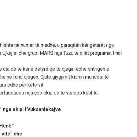
që ishte në numer të madhë, u paraqitën këngëtarët nga
 Ujkaj si dhe grupi MARS nga Tuzi, të cilët programin final
es ata do të kenë detyrë që të djegin edhe shtrigën e
i dhe në fund djegen. Gjatë gjygjimit kishin mundësi të
ura edhe për këtë vit.
 përfaqësues nga çdo ekip do të vendos kështu:
 nga ekipi i Vuksanlekajve
ë Hënë”
r vite” dhe