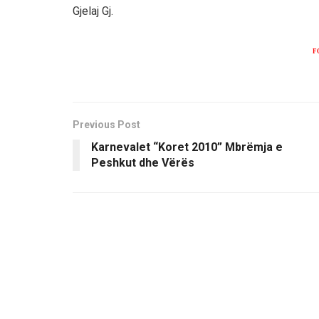
Gjelaj Gj.
F
Previous Post
Karnevalet “Koret 2010” Mbrëmja e
Peshkut dhe Vërës