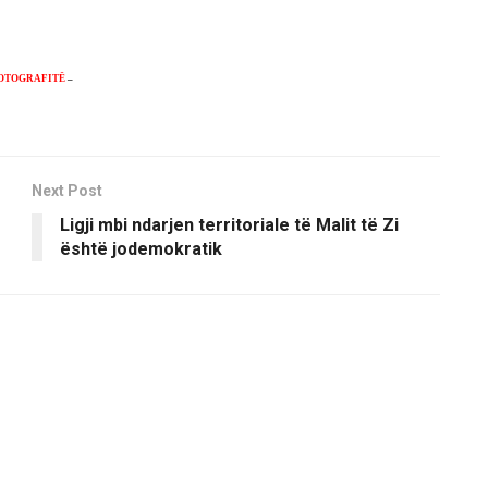
OTOGRAFITË
–
Next Post
Ligji mbi ndarjen territoriale të Malit të Zi
është jodemokratik