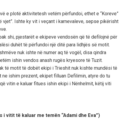
avë e plotë aktivitetesh vetëm përfundoi, ethet e “Koreve”
jet”. Ishte ky vit i veçant i karnevaleve, sepse pikërisht
eve.
pak shi, pjestarët e ekipeve vendosën që të defilojnë për
ësi duhët të përfundoi një ditë para lidhjës së motit.
nishmëve nuk ishte në numer aq të vogël, disa qindra
vetëm ishin vendos anash rugës kryesore të Tuzit.
k të motit të dobët ekipi i Trieshit nuk kishte mundësi të
t ne ishim prezent, ekipet filluan Defilimin, atyre do tu
itin e kaluar fitues ishin ekipi i Nënhelmit, këtij viti
s i vitit të kaluar me temën “Adami dhe Eva”)