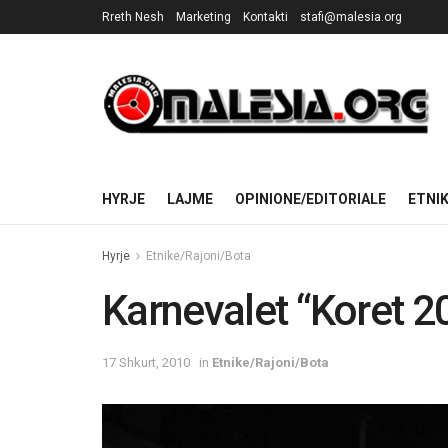
Rreth Nesh
Marketing
Kontakti
stafi@malesia.org
HYRJE
LAJME
OPINIONE/EDITORIALE
ETNI
Hyrje
Etnike/Rajoni/Bota
Karnevalet “Koret 2
17 Shkurt, 2010
in
Etnike/Rajoni/Bota