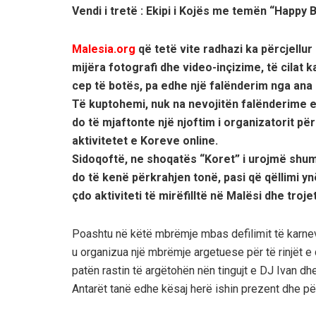
Vendi i tretë : Ekipi i Kojës me temën “Happy 
Malesia.org
që tetë vite radhazi ka përcjellu
mijëra fotografi dhe video-inçizime, të cilat
cep të botës, pa edhe një falënderim nga ana
Të kuptohemi, nuk na nevojitën falënderime e 
do të mjaftonte një njoftim i organizatorit për
aktivitetet e Koreve online.
Sidoqoftë, ne shoqatës “Koret” i urojmë shu
do të kenë përkrahjen tonë, pasi që qëllimi y
çdo aktiviteti të mirëfilltë në Malësi dhe troje
Poashtu në këtë mbrëmje mbas defilimit të karnev
u organizua një mbrëmje argetuese për të rinjët 
patën rastin të argëtohën nën tingujt e DJ Ivan dhe
Antarët tanë edhe kësaj herë ishin prezent dhe përg