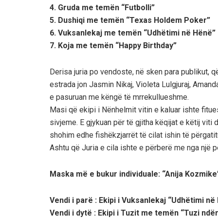
4. Gruda me temën “Futbolli”
5. Dushiqi me temën “Texas Holdem Poker”
6. Vuksanlekaj me temën “Udhëtimi në Hënë”
7. Koja me temën “Happy Birthday”
Derisa juria po vendoste, në sken para publikut, 
estrada jon Jasmin Nikaj, Violeta Lulgjuraj, Amanda
e pasuruan me këngë të mrrekullueshme.
Masi që ekipi i Nënhelmit vitin e kaluar ishte fitu
sivjeme. E gjykuan për të gjitha këqijat e këtij vit
shohim edhe fishëkzjarrët të cilat ishin të përgatit
Ashtu që Juria e cila ishte e përberë me nga një
Maska më e bukur individuale: “Anija Kozmike”
Vendi i parë : Ekipi i Vuksanlekaj “Udhëtimi n
Vendi i dytë : Ekipi i Tuzit me temën “Tuzi ndë