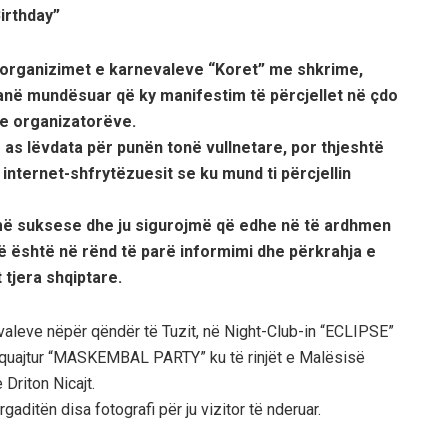
Birthday”
r organizimet e karnevaleve “Koret” me shkrime,
 kanë mundësuar që ky manifestim të përcjellet në çdo
 e organizatorëve.
as lëvdata për punën tonë vullnetare, por thjeshtë
 internet-shfrytëzuesit se ku mund ti përcjellin
më suksese dhe ju sigurojmë që edhe në të ardhmen
në është në rënd të parë informimi dhe përkrahja e
t tjera shqiptare.
aleve nëpër qëndër të Tuzit, në Night-Club-in “ECLIPSE”
e quajtur “MASKEMBAL PARTY” ku të rinjët e Malësisë
 Driton Nicajt.
aditën disa fotografi për ju vizitor të nderuar.