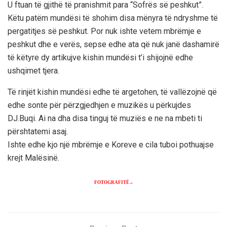
U ftuan të gjithë të pranishmit para “Sofrës së peshkut”.
Këtu patëm mundësi të shohim disa mënyra të ndryshme të
pergatitjes së peshkut. Por nuk ishte vetem mbrëmje e
peshkut dhe e verës, sepse edhe ata që nuk janë dashamirë
të këtyre dy artikujve kishin mundësi t’i shijojnë edhe
ushqimet tjera.
Të rinjët kishin mundësi edhe të argetohen, të vallëzojnë që
edhe sonte për përzgjedhjen e muzikës u përkujdes
DJ.Buqi. Ai na dha disa tinguj të muziës e ne na mbeti ti
përshtatemi asaj.
Ishte edhe kjo një mbrëmje e Koreve e cila tuboi pothuajse
krejt Malësinë.
FOTOGRAFITË
–