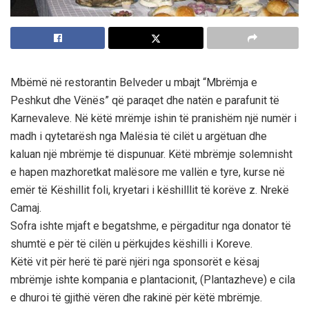
Mbëmë në restorantin Belveder u mbajt “Mbrëmja e
Peshkut dhe Vënës” që paraqet dhe natën e parafunit të
Karnevaleve. Në këtë mrëmje ishin të pranishëm një numër i
madh i qytetarësh nga Malësia të cilët u argëtuan dhe
kaluan një mbrëmje të dispunuar. Këtë mbrëmje solemnisht
e hapen mazhoretkat malësore me vallën e tyre, kurse në
emër të Këshillit foli, kryetari i këshilllit të korëve z. Nrekë
Camaj.
Sofra ishte mjaft e begatshme, e përgaditur nga donator të
shumtë e për të cilën u përkujdes këshilli i Koreve.
Këtë vit për herë të parë njëri nga sponsorët e kësaj
mbrëmje ishte kompania e plantacionit, (Plantazheve) e cila
e dhuroi të gjithë vëren dhe rakinë për këtë mbrëmje.