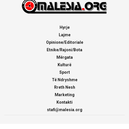
Hyrje
Lajme
Opinione/Editoriale
Etnike/Rajoni/Bota
Mërgata
Kulturë
Sport
Të Ndryshme
Rreth Nesh
Marketing
Kontakti
stafi@malesia.org
© 2000 - 2026
malesia.org