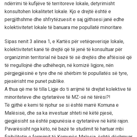
ndërrimi të kufijëve të territoreve lokale, detyrimisht
konsultohen lokalitetet lokale. Kjo e drejtë është e
pergjithshme dhe shfrytëzuesit e saj gjithsesi janë edhe
kolektivitetet lokale të banuara me popullatë minoritare.
Sipas nenit 3 alinea 1, e Kartës për vetëqeverisje lokale,
kolektivitetet kanë të drejtë që të jenë të konsultuar për
organizimin territorial në bazë të së drejtës dhe aftësisë që
të rregullojnë dhe udhëheqin, në kornizë ligjore, nën
përgjegjësinë e tyre dhe në shërbim të popullatës së tyre,
pjesërisht me punet publike.
A thua që me të tilla Ligje do ti arrijmë të drejtat kolektive të
minoriteteve dhe qytetarëve të MZ-së në tërësi?!
Të gjithë e kemi të njohur se si është marrë Komuna e
Malësisë, dhe sa ka investuar shteti në këtë pjesë,
gjegjësisht sa është papunësia e qytetarëve në këtë rajon.
Pavarësisht nga këto, në bazë te studimit të hartuar mbi
fizibilitetin e formimit të Komunës Malesia, është dëshmuar