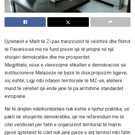
Qytetarët e Malit të Zi pas tranzicionit të vështirë dhe fitimit
të Pavarësisë më në fund presin që të jetojnë në një
shoqëri demokratike dhe me prosperitet.
Megjithatë, nëse e vlerësojmë shkallen e demokracisë së
institucioneve Malazeze në bazë të disa propozim ligjeve,
siç është; Ligji mbi ndarjen territoriale të MZ-së, atëherë
mund të vërehet që ende janë të pa arritshme standardet
evropiane.
Në të drejtën ndërkombëtare nuk është e njohur praktika, së
pakti në shoqëritë demokratike, që me referendum me të
cilin vendoset për fatin e organizimit territorial të marrin
pjesë qytetarët të cilët nuk janë pjesë e atij territori mbi fatin