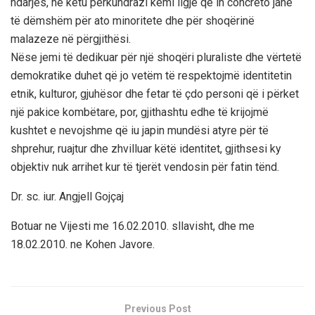
ndarjes, ne këtu perkundrazi kemi ligje që in concreto janë
të dëmshëm për ato minoritete dhe për shoqërinë
malazeze në përgjithësi.
Nëse jemi të dedikuar për një shoqëri pluraliste dhe vërtetë
demokratike duhet që jo vetëm të respektojmë identitetin
etnik, kulturor, gjuhësor dhe fetar të çdo personi që i përket
një pakice kombëtare, por, gjithashtu edhe të krijojmë
kushtet e nevojshme që iu japin mundësi atyre për të
shprehur, ruajtur dhe zhvilluar këtë identitet, gjithsesi ky
objektiv nuk arrihet kur të tjerët vendosin për fatin tënd.
Dr. sc. iur. Angjell Gojçaj
Botuar ne Vijesti me 16.02.2010. sllavisht, dhe me
18.02.2010. ne Kohen Javore.
Previous Post