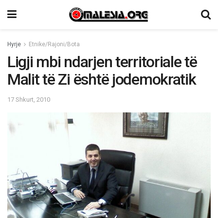
Hyrje
Etnike/Rajoni/Bota
Ligji mbi ndarjen territoriale të
Malit të Zi është jodemokratik
17 Shkurt, 2010