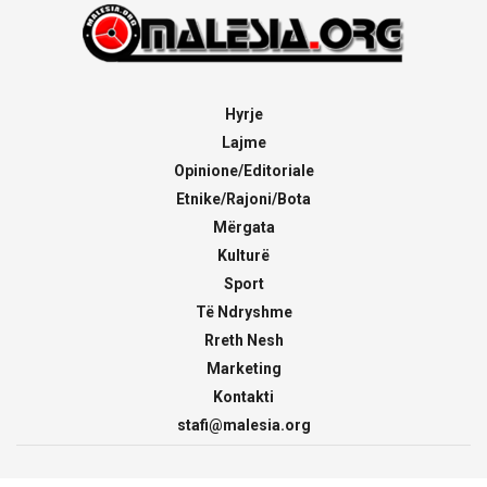
Hyrje
Lajme
Opinione/Editoriale
Etnike/Rajoni/Bota
Mërgata
Kulturë
Sport
Të Ndryshme
Rreth Nesh
Marketing
Kontakti
stafi@malesia.org