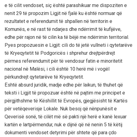
e të cilit vendoset, siç është parashikuar me dispoziten e
nenit 29 të propozim Ligjit në fjalë ku është normuar që
rezultatet e referendumit të shpallen në territorin e
Komunës, e në rast të ndarjes dhe ndërrimit të kufijëve,
edhe për rajon në të cilin ka të bëjë me ndërrimin territorial.
Pyes propozuesin e Ligjit: cili do të jetë vullneti i qytetarëve
të Kryeqytetit të Podgoricës i shprehur drejtpërdrejt
përmes referendumit për të vendosur fatin e minoritetit
nacional në Malësi, i cili është 10 herë më i vogël
përkundrejt qytetarëve të Kryeqytetit.
Është absurd juridik, madje edhe për laikun, të thuhet që
teksti i Ligjit të propozuar është në pajtim me principet e
përgjithshme të Këshillit të Evropës, gjegjësisht të Kartës
për vetëqeverisje Lokale. Nuk besoj që nënpunësit e
Qeverisë sonë, të cilët më së pakti një herë e kanë lexuar
kartën e lartpërmendur, nuk e dijnë që në nenin 5 të këtij
dokumenti vendoset detyrimi për shtete që para çdo