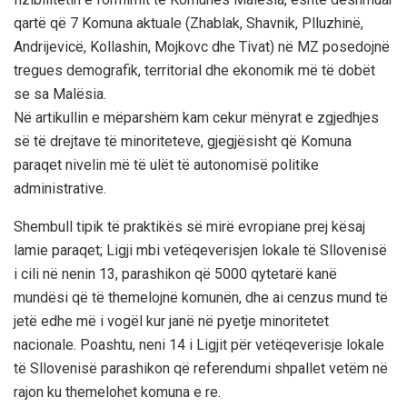
qartë që 7 Komuna aktuale (Zhablak, Shavnik, Plluzhinë,
Andrijevicë, Kollashin, Mojkovc dhe Tivat) në MZ posedojnë
tregues demografik, territorial dhe ekonomik më të dobët
se sa Malësia.
Në artikullin e mëparshëm kam cekur mënyrat e zgjedhjes
së të drejtave të minoriteteve, gjegjësisht që Komuna
paraqet nivelin më të ulët të autonomisë politike
administrative.
Shembull tipik të praktikës së mirë evropiane prej kësaj
lamie paraqet; Ligji mbi vetëqeverisjen lokale të Sllovenisë
i cili në nenin 13, parashikon që 5000 qytetarë kanë
mundësi që të themelojnë komunën, dhe ai cenzus mund të
jetë edhe më i vogël kur janë në pyetje minoritetet
nacionale. Poashtu, neni 14 i Ligjit për vetëqeverisje lokale
të Sllovenisë parashikon që referendumi shpallet vetëm në
rajon ku themelohet komuna e re.