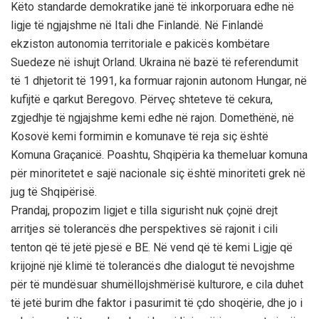
Këto standarde demokratike janë të inkorporuara edhe në
ligje të ngjajshme në Itali dhe Finlandë. Në Finlandë
ekziston autonomia territoriale e pakicës kombëtare
Suedeze në ishujt Orland. Ukraina në bazë të referendumit
të 1 dhjetorit të 1991, ka formuar rajonin autonom Hungar, në
kufijtë e qarkut Beregovo. Përveç shteteve të cekura,
zgjedhje të ngjajshme kemi edhe në rajon. Domethënë, në
Kosovë kemi formimin e komunave të reja siç është
Komuna Graçanicë. Poashtu, Shqipëria ka themeluar komuna
për minoritetet e sajë nacionale siç është minoriteti grek në
jug të Shqipërisë.
Prandaj, propozim ligjet e tilla sigurisht nuk çojnë drejt
arritjes së tolerancës dhe perspektives së rajonit i cili
tenton që të jetë pjesë e BE. Në vend që të kemi Ligje që
krijojnë një klimë të tolerancës dhe dialogut të nevojshme
për të mundësuar shumëllojshmërisë kulturore, e cila duhet
të jetë burim dhe faktor i pasurimit të çdo shoqërie, dhe jo i