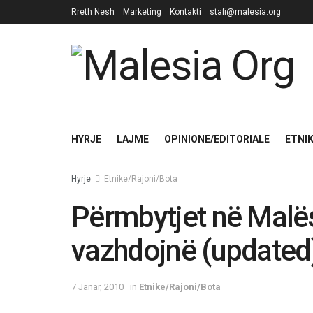
Rreth Nesh
Marketing
Kontakti
stafi@malesia.org
HYRJE
LAJME
OPINIONE/EDITORIALE
ETNI
Hyrje
Etnike/Rajoni/Bota
Përmbytjet në Malës
vazhdojnë (updated
7 Janar, 2010
in
Etnike/Rajoni/Bota