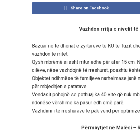
Share on Facebook
Vazhdon rritja e nivelit t
Bazuar në të dhënat e zyrtarëve të KU të Tuzit dhe 
vazhdon te rritet.
Qysh mbrëmë ai asht rritur edhe për afer 15 cm. Nj
cilëve, nëse vazhdojnë të rreshurat, poashtu është 
Objektet ndihmëse të familjeve narhelmase janë nën 
për mbjedhjen e patatave.
Vendasit pohojnë se pothuaj ka 40 vite që nuk m
ndonëse vërshime ka pasur edh emë parë.
Vazhdimi i të rreshurave le pak vend për optimizë
Përmbytjet në Malësi – R