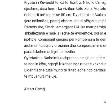
Kryetari i Kuvendit të KU të Tuzit, z. Nikollë Cama
djeshme, disa herë i ka vizituar këto zona. Vërteto
është rrit më tepër se 50 cm. Dy shtëpi në Narhel
tjera ndihmëse, pastaj oborre, ara të përgatitura pë
Përndryshe, Shtabi emergjent i KU ka marr përsipër
shkallëzimin e sajë, si edhe të evidentojë, por jo
njoftojë Komisionit gjegjës për kompensim të dëme
ardhmen të bëjë vlerësimin dhe kompensimin e d
parashikohen si tejet të mëdha.
Qytetarët e Narhelmit u shprehen se një situatë e
të ndalin këtu, ngaqë frikohen nga rritjet e vazhd
Liqenit edhe tutje mund të rritet, edhe nga derdhje
të mbushura me ujë.
Albert Camaj
F