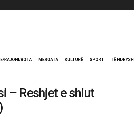
KE/RAJONI/BOTA
MËRGATA
KULTURË
SPORT
TË NDRYS
i – Reshjet e shiut
)