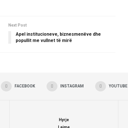
Next Post
Apel institucioneve, biznesmenëve dhe
popullit me vullnet të mirë
FACEBOOK
INSTAGRAM
YOUTUBE
Hyrje
Lajme