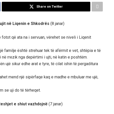
Share on Twitter
ë ujit në Liqenin e Shkodrës
(8 janar)
fotot që ata na i servuan, vërehet se niveli i Liqenit
ë familje është strehuar tek të afërmit e vet, shtëpia e të
në rrezik nga depërtimi i ujti, në katin e poshtëm.
ujë sikur edhe arat e tyre, të cilat ishin të pergaditura
bahet mend një sipërfaqe kaq e madhe e mbuluar me ujë,
m se uji do të tërheqet.
eshjet e shiut vazhdojnë
(7 janar)