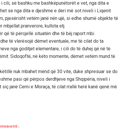
j, i cili, së bashku me bashkëpunëtorët e vet, nga dita e
het se nga dita e djeshme e deri më sot niveli i Liqenit
m, pjesërisht vetëm janë nën ujë, si edhe shumë objekte të
r mbjellat pranverore, kullota etj.
 që të përcjellë situatën dhe të bëj raport mbi
 edhe të vlerësojë dëmet eventuale, me të cilat do ta
ve nga goditjet elementare, i cili do të duhej që në të
ëmit. Sidoqoftë, në këto momente, dëmet vetëm mund të
 këtillë nuk mbahet mënd që 30 vite, duke shpresuar se do
ueshme pasi që përpos derdhjeve nga Shqipëria, niveli i
t siç janë Cemi e Moraça, të cilat rrallë herë kanë qenë më
OTOGRAFITË
–