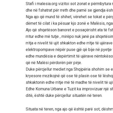
Stafi i malesia.org vizitoi sot zonat e përmbytura
dhe në fshatrat për rreth dhe pamë se gjendja ësh
Nga ajo që mund të shihet, vërehet se tokat e përg
dëmet të cilat i ka pësuar kjo zonë e Malësis, n
Ajo që shqetëson banoret e posaçërisht ata të fsha
rritur edhe më tutje , mirëpo nuk janë pa shqetësi
rritja e nivelit të ujit shkakton edhe rritje të ujë
elektropompave nëpër puse gjë që bije në pyetje f
edhe mundësia e depërtimit të ujërave nëntokëso
që në Malësi përdorën për pirje.
Duke përcjellur mediet nga Shqipëria shohim se 
kryesore rrezikojnë që ose të plasin ose të lëshojnë
shkaktonin edhe rritje më të madhe të nivelit të u
Edhe Komuna Urbane e Tuzit ka improvizuar një shta
ditë, është duke përcjellur situatën në teren.
Situata në teren, nga ajo që është parë sot, dësh