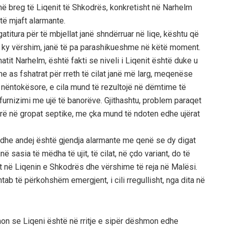
 në breg të Liqenit të Shkodrës, konkretisht në Narhelm
të mjaft alarmante.
atitura për të mbjellat janë shndërruar në liqe, kështu që
ga ky vërshim, janë të pa parashikueshme në këtë moment.
tit Narhelm, është fakti se niveli i Liqenit është duke u
me as fshatrat për rreth të cilat janë më larg, meqenëse
rave nëntokësore, e cila mund të rezultojë në dëmtime të
urnizimi me ujë të banorëve. Gjithashtu, problem paraqet
rë në gropat septike, me çka mund të ndoten edhe ujërat
edhe andej është gjendja alarmante me qenë se dy digat
 sasia të mëdha të ujit, të cilat, në çdo variant, do të
jit në Liqenin e Shkodrës dhe vërshime të reja në Malësi.
b të përkohshëm emergjent, i cili rregullisht, nga dita në
mon se Liqeni është në rritje e sipër dëshmon edhe