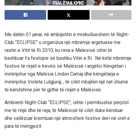
Me datën 01 janar, në ambijentin e mrekullueshëm të Night-
Club “ECLIPSE” u organizua një mbrëmje argetuase me
rastin e Vitit të Ri 2010, ku rinia e Malesisë ishin të
bashkuar t’a festojnë së bashku Vitin e Ri . Në këtë mbrëmje
festive të rinjët e trevës së Malësisë i argëtoi Këngëtari i
mirënjohur nga Malësia Lindon Camaj dhe këngëtarja e
mirënjohur Violeta Lulgjuraj, , të cilët mbajtën një nat shumë
të këndshme për të gjithë të rinjët e Malësisë.
Ambienti Night-Club “ECLIPSE”, ishte i përmbushur përplot
me të rinjë dhe të reja, të Malësisë të cilët duke kënduar
dhe vallëzuar kremtuan një atmosferë festive deri në orët e
para të mëngjezit.