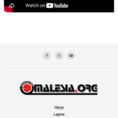
Hyrje
Lajme