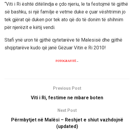
“Viti i Ri është ditëlindja e çdo njeriu, le ta festojmë të gjithë
së bashku, si një familje e vetme duke e çuar vështrimin jo
tek gjërat që duken por tek ato që do të donim të shihnim
për njerëzit e këtij vendi.
Stafi ynë uron të gjithë qytetarëve të Malesisë dhe gjithë
shqiptarëve kudo që janë Gëzuar Vitin e Ri 2010!
FOTOGRAFITË
–
Previous Post
Viti i Ri, festime ne mbare boten
Next Post
Përmbytjet në Malësi – Reshjet e shiut vazhdojnë
(updated)