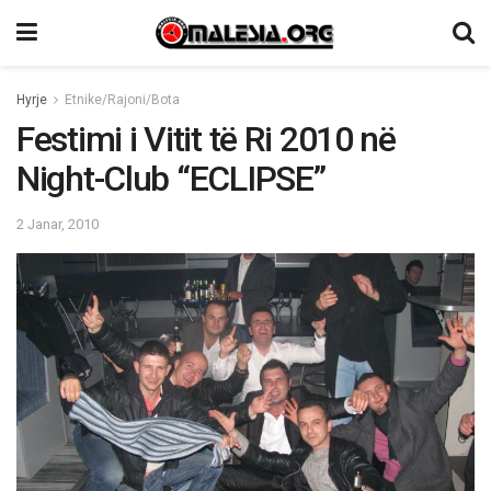
Hyrje
Etnike/Rajoni/Bota
Festimi i Vitit të Ri 2010 në
Night-Club “ECLIPSE”
2 Janar, 2010