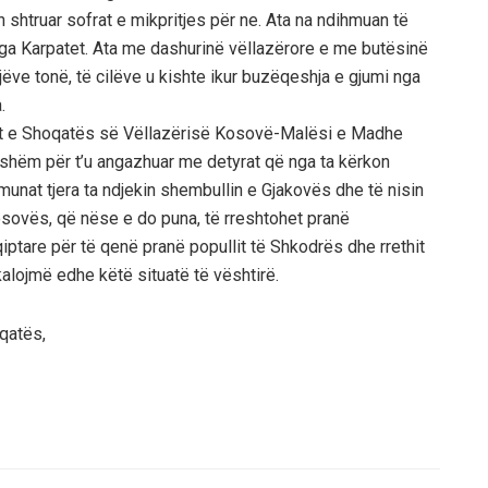
 shtruar sofrat e mikpritjes për ne. Ata na ndihmuan të
ga Karpatet. Ata me dashurinë vëllazërore e me butësinë
ëve tonë, të cilëve u kishte ikur buzëqeshja e gjumi nga
.
arët e Shoqatës së Vëllazërisë Kosovë-Malësi e Madhe
tshëm për t’u angazhuar me detyrat që nga ta kërkon
munat tjera ta ndjekin shembullin e Gjakovës dhe të nisin
sovës, që nëse e do puna, të rreshtohet pranë
ptare për të qenë pranë popullit të Shkodrës dhe rrethit
kalojmë edhe këtë situatë të vështirë.
oqatës,