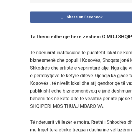
Share on Facebook
Ta themi edhe një herë zëshëm O MOJ SHQ
Të nderuarat institucione të pushtetit lokal në kom
biznesmenë dhe popull i Kosovës, Shoqata jonë ka 
Shkodrës dhe artistë e veprimtarë atje. Nga atje 
e përmbytjeve të këtyre ditëve. Gjendja ka gjasë 
Kosovës , të nivelit lokal dhe atij qendror që të 
publikisht edhe biznesmenëve,q ë janë dëshmuar dh
bëhemi tok në këto ditë të vështira për atë pjes
SHQIPËRI MOS THUAJ MBARO VA.
Të nderuarit vëllezër e motra, Rrethi i Shkodrës 
me trojet tera etnike treguan dashurinë vëllazërore