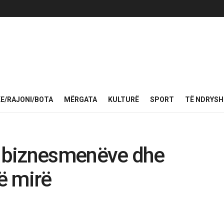
KE/RAJONI/BOTA
MËRGATA
KULTURË
SPORT
TË NDRYS
e, biznesmenëve dhe
të mirë