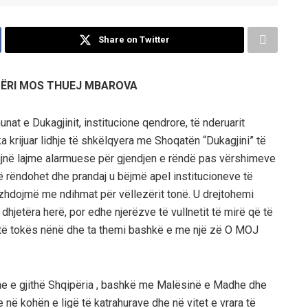
Share on Twitter
IPËRI MOS THUEJ MBAROVA
unat e Dukagjinit, institucione qendrore, të nderuarit
krijuar lidhje të shkëlqyera me Shoqatën “Dukagjini” të
vijnë lajme alarmuese për gjendjen e rëndë pas vërshimeve
të rëndohet dhe prandaj u bëjmë apel institucioneve të
vazhdojmë me ndihmat për vëllezërit tonë. U drejtohemi
jetëra herë, por edhe njerëzve të vullnetit të mirë që të
ë të tokës nënë dhe ta themi bashkë e me një zë O MOJ
dhe e gjithë Shqipëria , bashkë me Malësinë e Madhe dhe
 në kohën e ligë të katrahurave dhe në vitet e vrara të