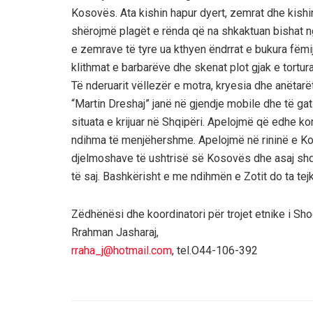
Kosovës. Ata kishin hapur dyert, zemrat dhe kishin
shërojmë plagët e rënda që na shkaktuan bishat n
e zemrave të tyre ua kthyen ëndrrat e bukura fëmij
klithmat e barbarëve dhe skenat plot gjak e tortura
Të nderuarit vëllezër e motra, kryesia dhe anët
“Martin Dreshaj” janë në gjendje mobile dhe të ga
situata e krijuar në Shqipëri. Apelojmë që edhe ko
ndihma të menjëhershme. Apelojmë në rininë e Ko
djelmoshave të ushtrisë së Kosovës dhe asaj shqi
të saj. Bashkërisht e me ndihmën e Zotit do ta tej
Zëdhënësi dhe koordinatori për trojet etnike i Sh
Rrahman Jasharaj,
rraha_j@hotmail.com
, tel.O44-106-392