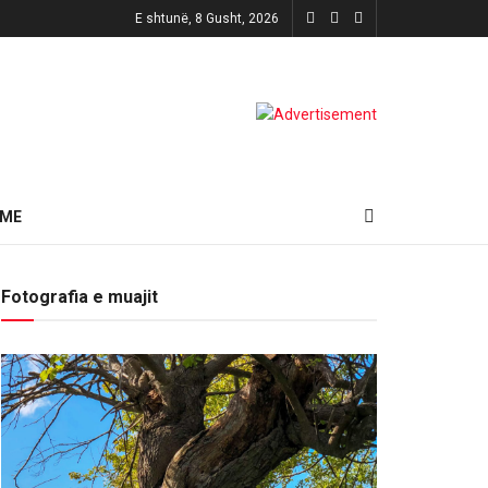
E shtunë, 8 Gusht, 2026
HME
Fotografia e muajit