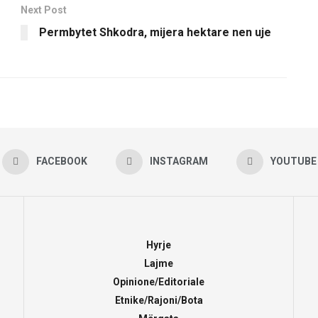
Next Post
Permbytet Shkodra, mijera hektare nen uje
FACEBOOK
INSTAGRAM
YOUTUBE
Hyrje
Lajme
Opinione/Editoriale
Etnike/Rajoni/Bota