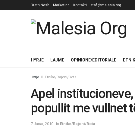
Rreth Nesh
Marketing
Kontakti
stafi@malesia.org
HYRJE
LAJME
OPINIONE/EDITORIALE
ETNI
Hyrje
Etnike/Rajoni/Bota
Apel institucionev
popullit me vullnet 
7 Janar, 2010
in
Etnike/Rajoni/Bota