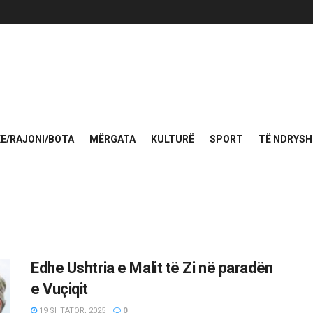
KE/RAJONI/BOTA
MËRGATA
KULTURË
SPORT
TË NDRYS
Edhe Ushtria e Malit të Zi në paradën
e Vuçiqit
19 SHTATOR, 2025
0