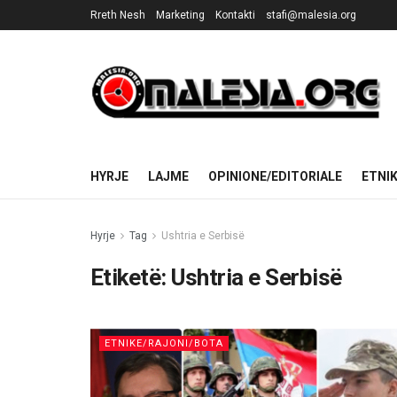
Rreth Nesh
Marketing
Kontakti
stafi@malesia.org
HYRJE
LAJME
OPINIONE/EDITORIALE
ETNI
Hyrje
Tag
Ushtria e Serbisë
Etiketë:
Ushtria e Serbisë
ETNIKE/RAJONI/BOTA